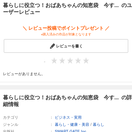
1. 春の山菜、よもぎはどんなことに使える？
暮らしに役立つ！おばあちゃんの知恵袋 今す... のユ
2. 春は旅行の季節、旅行先の豆知識
ーザーレビュー
3. 春は心機一転のチャンス春を楽しむコツ
4. 梅雨の難敵、湿気によるカビ対策２
5. 梅雨の難敵、洗濯もの対策２
＼ レビュー投稿でポイントプレゼント ／
※購入済みの作品が対象となります
この一冊で、生活を豊かにする賢い知恵が身につく！
レビューを書く
-
レビューがありません。
暮らしに役立つ！おばあちゃんの知恵袋 今す... の詳
細情報
カテゴリ
ビジネス・実用
ジャンル
暮らし・健康・美容
/
暮らし
出版社
SMART GATE Inc.