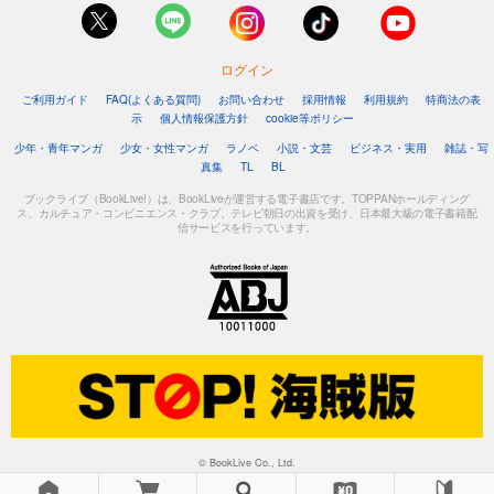
ログイン
ご利用ガイド
FAQ(よくある質問)
お問い合わせ
採用情報
利用規約
特商法の表
示
個人情報保護方針
cookie等ポリシー
少年・青年マンガ
少女・女性マンガ
ラノベ
小説・文芸
ビジネス・実用
雑誌・写
真集
TL
BL
ブックライブ（BookLive!）は、BookLiveが運営する電子書店です。TOPPANホールディング
ス、カルチュア・コンビニエンス・クラブ、テレビ朝日の出資を受け、日本最大級の電子書籍配
信サービスを行っています。
© BookLive Co., Ltd.