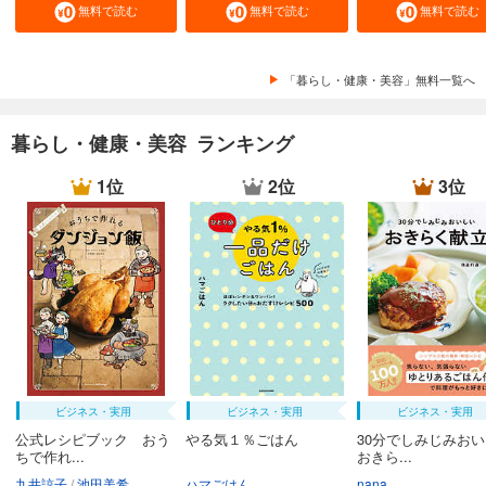
無料で読む
無料で読む
無料で読む
「暮らし・健康・美容」無料一覧へ
暮らし・健康・美容 ランキング
1位
2位
3位
ビジネス・実用
ビジネス・実用
ビジネス・実用
公式レシピブック おう
やる気１％ごはん
30分でしみじみお
ちで作れ...
おきら...
九井諒子
池田美希
ハマごはん
nana