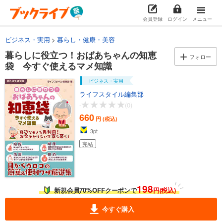
会員登録
ログイン
メニュー
ビジネス・実用
暮らし・健康・美容
暮らしに役立つ！おばあちゃんの知恵
フォロー
袋 今すぐ使えるマメ知識
ビジネス・実用
ライフスタイル編集部
-
(0)
660
円 (税込)
3
pt
完結
198
新規会員70%OFFクーポンで
円(税込)
今すぐ購入