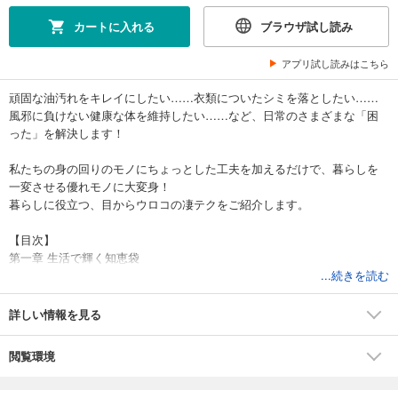
カートに入れる
ブラウザ試し読み
アプリ試し読みはこちら
頑固な油汚れをキレイにしたい……衣類についたシミを落としたい……
風邪に負けない健康な体を維持したい……など、日常のさまざまな「困
った」を解決します！
私たちの身の回りのモノにちょっとした工夫を加えるだけで、暮らしを
一変させる優れモノに大変身！
暮らしに役立つ、目からウロコの凄テクをご紹介します。
【目次】
第一章 生活で輝く知恵袋
1. 畳には茶殻、窓ふきは新聞紙
...続きを読む
2. 風邪を引いた体に聞く卵酒と、大根飴
3. チョークの粉で蟻避け
詳しい情報を見る
4. 頑固な油汚れには小麦粉
5. 痛い靴擦れに役立つものは
閲覧環境
第二章 知恵袋で楽しむ一年