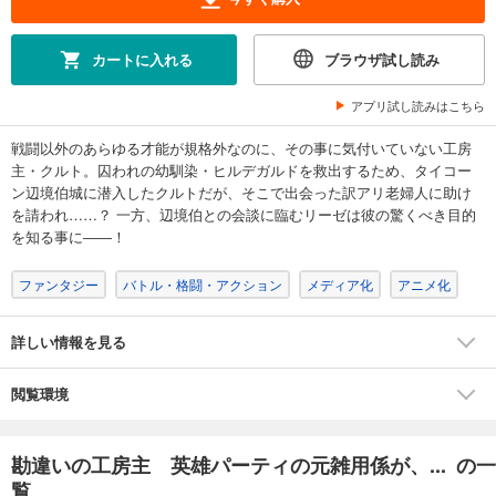
カートに入れる
ブラウザ試し読み
アプリ試し読みはこちら
戦闘以外のあらゆる才能が規格外なのに、その事に気付いていない工房
主・クルト。囚われの幼馴染・ヒルデガルドを救出するため、タイコー
ン辺境伯城に潜入したクルトだが、そこで出会った訳アリ老婦人に助け
を請われ……？ 一方、辺境伯との会談に臨むリーゼは彼の驚くべき目的
を知る事に――！
ファンタジー
バトル・格闘・アクション
メディア化
アニメ化
詳しい情報を見る
閲覧環境
勘違いの工房主 英雄パーティの元雑用係が、... の一
覧