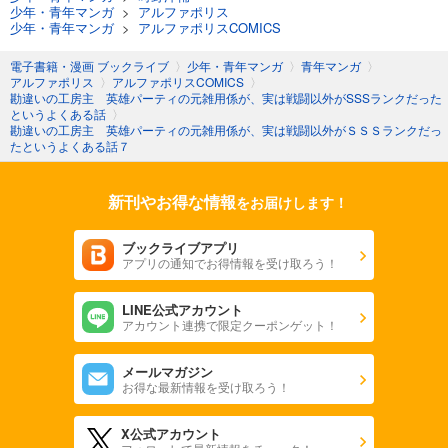
少年・青年マンガ
>
アルファポリス
少年・青年マンガ
>
アルファポリスCOMICS
電子書籍・漫画 ブックライブ
〉
少年・青年マンガ
〉
青年マンガ
〉
アルファポリス
〉
アルファポリスCOMICS
〉
勘違いの工房主 英雄パーティの元雑用係が、実は戦闘以外がSSSランクだった
というよくある話
〉
勘違いの工房主 英雄パーティの元雑用係が、実は戦闘以外がＳＳＳランクだっ
たというよくある話７
新刊やお得な情報
をお届けします！
ブックライブアプリ
アプリの通知でお得情報を受け取ろう！
LINE公式アカウント
アカウント連携で限定クーポンゲット！
メールマガジン
お得な最新情報を受け取ろう！
X公式アカウント