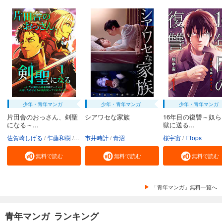
少年・青年マンガ
少年・青年マンガ
少年・青年マンガ
片田舎のおっさん、剣聖
シアワセな家族
16年目の復讐～奴
になる～...
獄に送る...
佐賀崎しげる
乍藤和樹
鍋島テツヒロ
市井時計
青沼
桜宇宙
FTops
無料で読む
無料で読む
無料で読む
「青年マンガ」無料一覧へ
青年マンガ ランキング