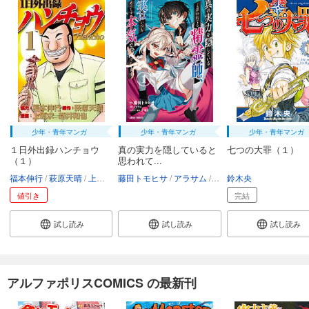
少年・青年マンガ
少年・青年マンガ
少年・青年マンガ
１日外出録ハンチョウ
真の実力を隠していると
七つの大罪（１）
（１）
思われて...
福本伸行
萩原天晴
上原求
藤田トモヒサ
新井和也
アラサム
刀彼方
鈴木央
値引き
完結
試し読み
試し読み
試し読み
アルファポリスCOMICS の最新刊