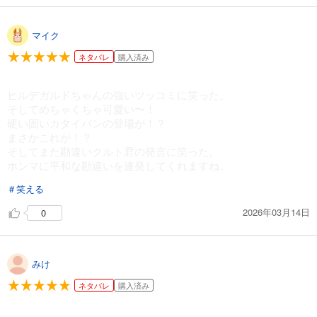
マイク
ネタバレ
購入済み
ヒルデガルドちゃんの強いツッコミに笑った。
そしてめちゃくちゃ可愛い〜！
硬い固いカタイパンの登場が！？
まさかこれが！？
そしてまた勘違いクルト君の発言に笑った。
ホンマに平和な勘違いを連発してくれますね。
＃笑える
2026年03月14日
0
みけ
ネタバレ
購入済み