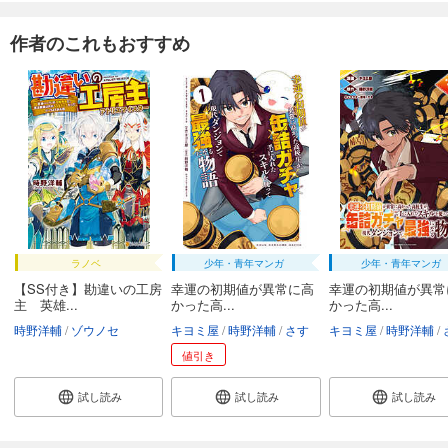
作者のこれもおすすめ
ラノベ
少年・青年マンガ
少年・青年マンガ
【SS付き】勘違いの工房
幸運の初期値が異常に高
幸運の初期値が異常
主 英雄...
かった高...
かった高...
時野洋輔
ゾウノセ
キヨミ屋
時野洋輔
さす
キヨミ屋
時野洋輔
値引き
試し読み
試し読み
試し読み