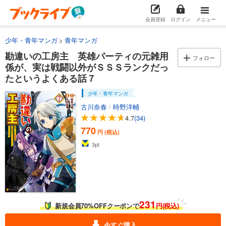
会員登録
ログイン
メニュー
少年・青年マンガ
青年マンガ
勘違いの工房主 英雄パーティの元雑用
フォロー
係が、実は戦闘以外がＳＳＳランクだっ
たというよくある話７
少年・青年マンガ
古川奈春
/
時野洋輔
4.7
(34)
770
円 (税込)
3
pt
231
新規会員70%OFFクーポンで
円(税込)
今すぐ購入