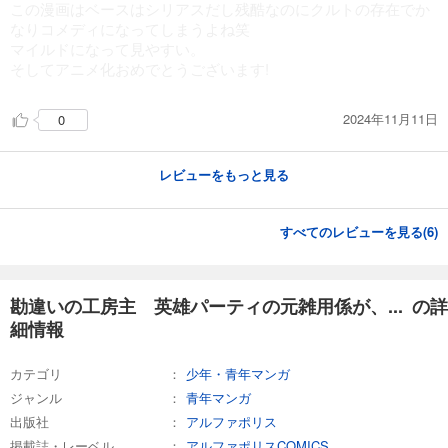
この漫画はベースはシリアスだし残酷なのにクルトの存在でか
なりコメディになってしまうよね笑
マイルドになって見やすい。
そしてアニメ化おめでとうございます!
2024年11月11日
0
レビューをもっと見る
すべてのレビューを見る(
6
)
勘違いの工房主 英雄パーティの元雑用係が、... の詳
細情報
カテゴリ
少年・青年マンガ
ジャンル
青年マンガ
出版社
アルファポリス
掲載誌・レーベル
アルファポリスCOMICS