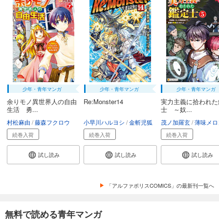
少年・青年マンガ
少年・青年マンガ
少年・青年マンガ
余りモノ異世界人の自由
Re:Monster14
実力主義に拾われた
生活 勇...
士 ～奴...
村松麻由
藤森フクロウ
小早川ハルヨシ
金斬児狐
茂ノ加羅玄
薄味メロ
続巻入荷
続巻入荷
続巻入荷
試し読み
試し読み
試し読み
「アルファポリスCOMICS」の最新刊一覧へ
無料で読める青年マンガ