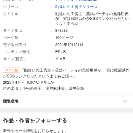
シリーズ
勘違いの工房主シリーズ
タイトル
勘違いの工房主 英雄パーティの元雑用係
が、実は戦闘以外がSSSランクだったとい
うよくある話
タイトルID
873583
ページ数
160ページ
電子版発売日
2024年10月21日
コンテンツ形式
EPUB
サイズ(目安)
79MB
「勘違いの工房主～英雄パーティの元雑用係が、 実は戦闘以外
アニメ化
がSSSランクだったというよくある話～」
2025年4月～ TOKYO MXほか
声の出演：小松未可子、瀬戸麻沙美、田中美海
閲覧環境
作品・作者をフォローする
新刊やセール情報をお知らせします。