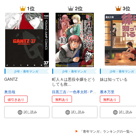
1位
2位
3位
少年・青年マンガ
少年・青年マンガ
少年・青年マンガ
GANTZ
町人Ａは悪役令嬢をどう
妹は知っている
しても救...
奥浩哉
目黒三吉
一色孝太郎
Parum
雁木万里
値引きあり
無料あり
無料あり
試し読み
試し読み
試し読み
「青年マンガ」ランキングの一覧へ