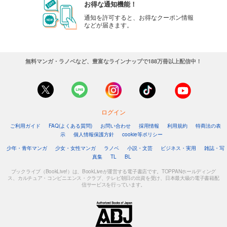
お得な通知機能！
通知を許可すると、お得なクーポン情報
などが届きます。
無料マンガ・ラノベなど、豊富なラインナップで188万冊以上配信中！
ログイン
ご利用ガイド
FAQ(よくある質問)
お問い合わせ
採用情報
利用規約
特商法の表
示
個人情報保護方針
cookie等ポリシー
少年・青年マンガ
少女・女性マンガ
ラノベ
小説・文芸
ビジネス・実用
雑誌・写
真集
TL
BL
ブックライブ（BookLive!）は、BookLiveが運営する電子書店です。TOPPANホールディング
ス、カルチュア・コンビニエンス・クラブ、テレビ朝日の出資を受け、日本最大級の電子書籍配
信サービスを行っています。