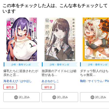
この本をチェックした人は、こんな本もチェックして
います
少年・青年マンガ
少年・青年マンガ
少年・青年マンガ
爆乳たちに追放されたが
放課後のアイドルには秘
ダチョウ獣人のはち
戻れと言...
密がある...
ちゃ無双...
海老名えび
はやほし
あまねかしこ
鞠助
サイリウム
Pil
値引き
値引き
試し読み
試し読み
試し読み