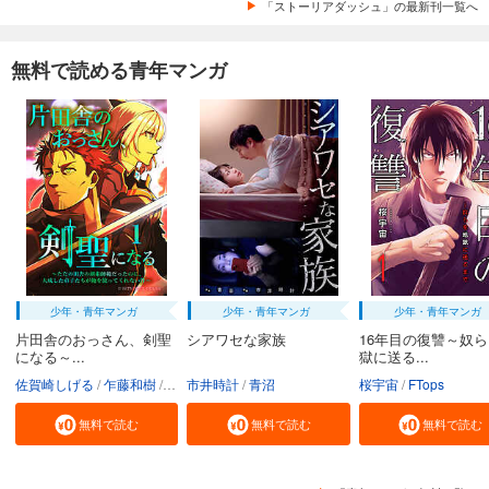
「ストーリアダッシュ」の最新刊一覧へ
無料で読める青年マンガ
少年・青年マンガ
少年・青年マンガ
少年・青年マンガ
片田舎のおっさん、剣聖
シアワセな家族
16年目の復讐～奴
になる～...
獄に送る...
佐賀崎しげる
乍藤和樹
鍋島テツヒロ
市井時計
青沼
桜宇宙
FTops
無料で読む
無料で読む
無料で読む