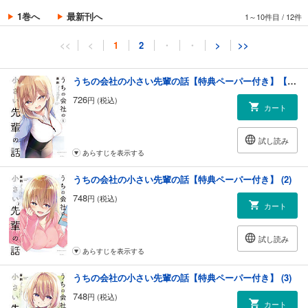
1巻へ
最新刊へ
1～10件目
/
12件
<<
<
1
2
・
・
>
>>
うちの会社の小さい先輩の話【特典ペーパー付き】【カラーページ増量版】 (1)
726
円 (税込)
カート
試し読み
あらすじを表示する
うちの会社の小さい先輩の話【特典ペーパー付き】 (2)
748
円 (税込)
カート
試し読み
あらすじを表示する
うちの会社の小さい先輩の話【特典ペーパー付き】 (3)
748
円 (税込)
カート