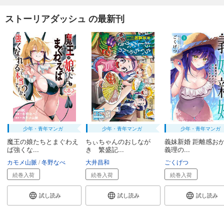
ストーリアダッシュ の最新刊
少年・青年マンガ
少年・青年マンガ
少年・青年マンガ
魔王の娘たちとまぐわえ
ちぃちゃんのおしなが
義妹新婚 距離感お
ば強くな...
き 繁盛記...
義理の...
カモメ山脈
冬野なべ
大井昌和
ごくげつ
続巻入荷
続巻入荷
続巻入荷
試し読み
試し読み
試し読み