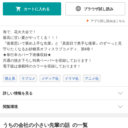
カートに入れる
ブラウザ試し読み
アプリ試し読みはこちら
海で、花火大会で！
最高に甘い夏がやってくる！！！
『後輩思いで褒め上手な先輩』と『真面目で奥手な後輩』のずーっと見
守りたくなるお砂糖系オフィスラブコメディ、第8巻！
★単行本カバー下画像収録★
共通の描き下ろし特典ペーパーを収録しております！
電子版は連載時のカラーを収録しております！
萌え系
ラブコメ
メディア化
ドラマ化
アニメ化
詳しい情報を見る
閲覧環境
うちの会社の小さい先輩の話 の一覧