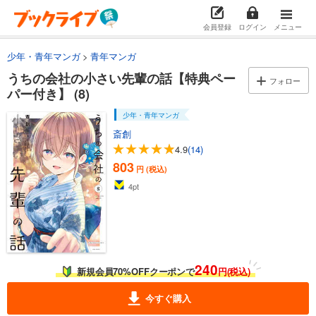
会員登録
ログイン
メニュー
少年・青年マンガ
青年マンガ
うちの会社の小さい先輩の話【特典ペー
フォロー
パー付き】 (8)
少年・青年マンガ
斎創
4.9
(14)
803
円 (税込)
4
pt
240
新規会員70%OFFクーポンで
円(税込)
今すぐ購入