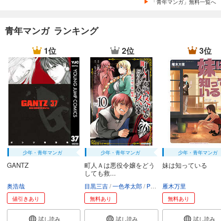
「青年マンガ」無料一覧へ
青年マンガ ランキング
1位
2位
3位
少年・青年マンガ
少年・青年マンガ
少年・青年マンガ
GANTZ
町人Ａは悪役令嬢をどう
妹は知っている
しても救...
奥浩哉
目黒三吉
一色孝太郎
Parum
雁木万里
値引きあり
無料あり
無料あり
試し読み
試し読み
試し読み