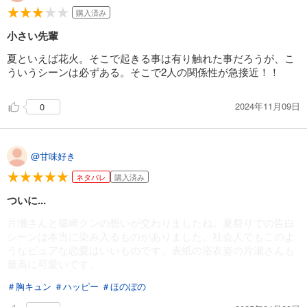
購入済み
小さい先輩
夏といえば花火。そこで起きる事は有り触れた事だろうが、こ
ういうシーンは必ずある。そこで2人の関係性が急接近！！
2024年11月09日
0
@甘味好き
ネタバレ
購入済み
ついに...
片瀬さんと篠崎クンの想いが交わりましたね。夏祭りでの告白
シーンは本当に染み入るものがありました。社会人でもこのよ
うなピュアな恋愛はいいものです。表紙の浴衣姿の片瀬さんも
最高に可愛いです。
＃胸キュン
＃ハッピー
＃ほのぼの