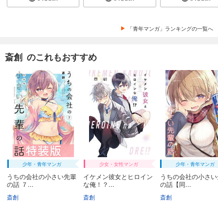
「青年マンガ」ランキングの一覧へ
斎創 のこれもおすすめ
少年・青年マンガ
少女・女性マンガ
少年・青年マンガ
うちの会社の小さい先輩
イケメン彼女とヒロイン
うちの会社の小さい
の話 ７...
な俺！？...
の話【同...
斎創
斎創
斎創