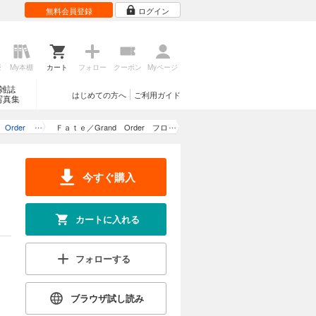
無料会員登録
ログイン
歴
My本棚
カート
フォロー
クーポン
Myページ
雑誌
はじめての方へ
ご利用ガイド
写真集
 Order
Ｆａｔｅ／Grand Order フロ
ベルト
ム ロストベルト (4)
今すぐ購入
)
カートに入れる
フォローする
ブラウザ試し読み