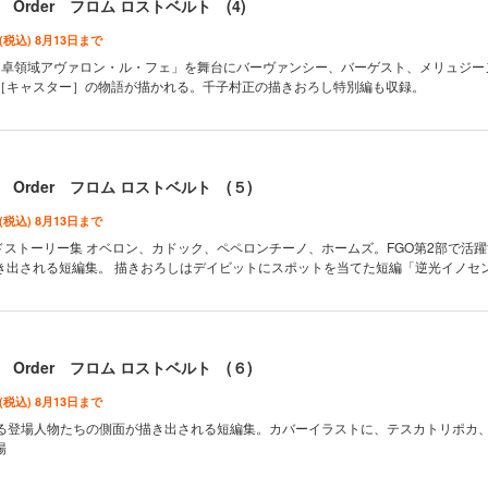
 Order フロム ロストベルト (4)
 (税込) 8月13日まで
円卓領域アヴァロン・ル・フェ」を舞台にバーヴァンシー、バーゲスト、メリュジー
［キャスター］の物語が描かれる。千子村正の描きおろし特別編も収録。
 Order フロム ロストベルト (５)
 (税込) 8月13日まで
イドストーリー集 オベロン、カドック、ペペロンチーノ、ホームズ。FGO第2部で活
き出される短編集。 描きおろしはデイビットにスポットを当てた短編「逆光イノセ
 Order フロム ロストベルト (６)
 (税込) 8月13日まで
する登場人物たちの側面が描き出される短編集。カバーイラストに、テスカトリポカ
場