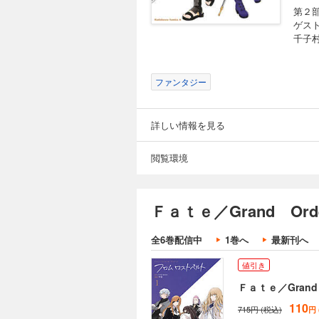
第２
ゲス
千子
ファンタジー
詳しい情報を見る
閲覧環境
Ｆａｔｅ／Grand O
全6巻配信中
1巻へ
最新刊へ
値引き
Ｆａｔｅ／Grand
110
715円 (税込)
円