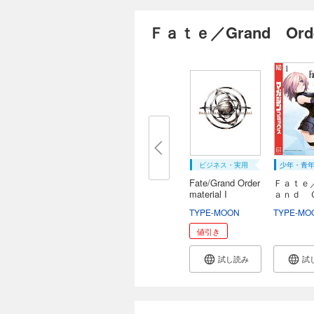
Ｆａｔｅ／Grand O
ビジネス・実用
少年・青
Fate/Grand Order
Ｆａｔｅ
material I
ａｎｄ 
ｅ...
TYPE-MOON
TYPE-MO
値引き
試し読み
試