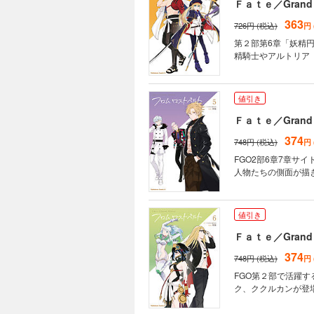
Ｆａｔｅ／Grand
363
726円 (税込)
円
第２部第6章「妖精
精騎士やアルトリア
値引き
Ｆａｔｅ／Grand
374
748円 (税込)
円
FGO2部6章7章サ
人物たちの側面が描
値引き
Ｆａｔｅ／Grand
374
748円 (税込)
円
FGO第２部で活躍
ク、ククルカンが登