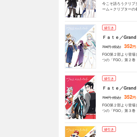
今こそ語ろうクリプ
ーム＝クリプターの
値引き
Ｆａｔｅ／Grand
352
704円 (税込)
円
FGO第２部より登
つの「FGO」第２巻
値引き
Ｆａｔｅ／Grand
352
704円 (税込)
円
FGO第２部より登
つの「FGO」第３巻
値引き