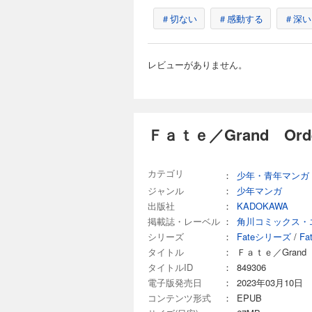
＃切ない
＃感動する
＃深い
レビューがありません。
Ｆａｔｅ／Grand Or
カテゴリ
：
少年・青年マンガ
ジャンル
：
少年マンガ
出版社
：
KADOKAWA
掲載誌・レーベル
：
角川コミックス・
シリーズ
：
Fateシリーズ
/
Fa
タイトル
：
Ｆａｔｅ／Grand
タイトルID
：
849306
電子版発売日
：
2023年03月10日
コンテンツ形式
：
EPUB