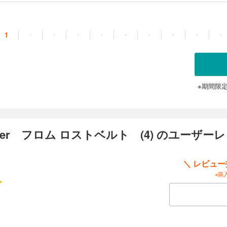
1
・
・
・
・
・
・
・
・
・
※期間限
rder フロム ロストベルト (4) のユーザー
＼ レビュ
※購