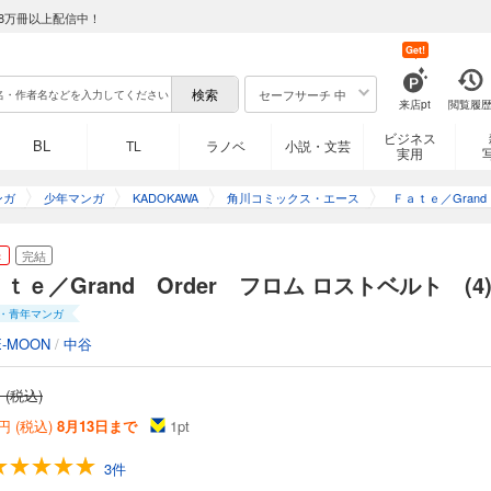
8万冊以上配信中！
Get!
セーフサーチ 中
来店pt
閲覧履
ビジネス
BL
TL
ラノベ
小説・文芸
実用
ンガ
少年マンガ
KADOKAWA
角川コミックス・エース
Ｆａｔｅ／Grand
フロムロスト
き
完結
ｔｅ／Grand Order フロム ロストベルト (4
・青年マンガ
E-MOON
/
中谷
 (税込)
円 (税込)
8月13日まで
1
pt
3件