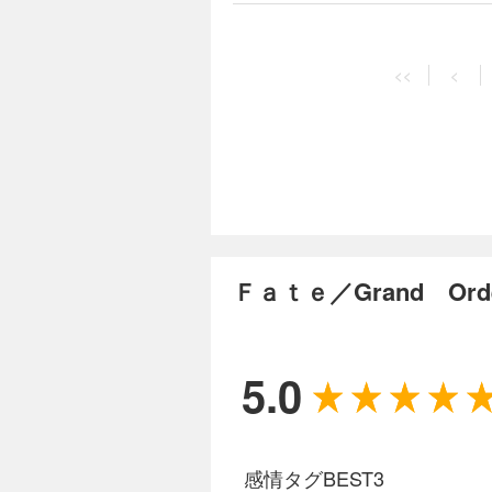
<<
<
Ｆａｔｅ／Grand O
5.0
感情タグBEST3