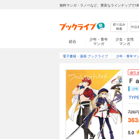
無料マンガ・ラノベなど、豊富なラインナップで18
絞り込み
検索
少年・青年
少女・女性
総合
マンガ
マンガ
電子書籍・漫画 ブックライブ
少年・青年マ
値引
Ｆａ
少年
TYP
726
円
363
5.0