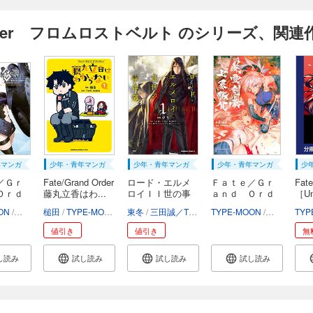
rder フロムロストベルト のシリーズ、関連
年マンガ
少年・青年マンガ
少年・青年マンガ
少年・青年マンガ
少
／Ｇｒ
Fate/Grand Order
ロード・エルメ
Ｆａｔｅ／Ｇｒ
Fate
Ｏｒｄ
藤丸立香はわ...
ロイＩＩ世の事
ａｎｄ Ｏｒｄ
［Unl
件...
ｅ...
ON
カワグチタケシ
槌田
TYPE-MOON
東冬
三田誠／TYPE-MOON
TYPE-MOON
坂本みねぢ
渡れい
TENG
TYP
値引き
値引き
無
し読み
試し読み
試し読み
試し読み