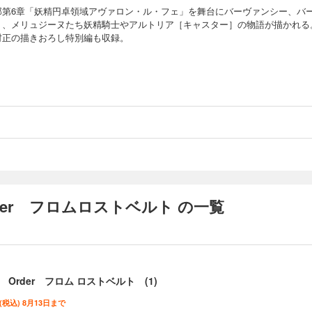
部第6章「妖精円卓領域アヴァロン・ル・フェ」を舞台にバーヴァンシー、バ
ト、メリュジーヌたち妖精騎士やアルトリア［キャスター］の物語が描かれる
村正の描きおろし特別編も収録。
rder フロムロストベルト の一覧
 Order フロム ロストベルト (1)
 (税込) 8月13日まで