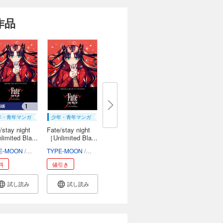
作品
年・青年マンガ
少年・青年マンガ
/stay night
Fate/stay night
imited Bla...
［Unlimited Bla...
EN
E-MOON
森山大輔
TYPE-MOON
森山大輔
料
値引き
試し読み
試し読み