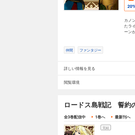
20
カノ
たラ
ーンが
仲間
ファンタジー
詳しい情報を見る
閲覧環境
ロードス島戦記 誓約の
全3巻配信中
1巻へ
最新刊へ
完結