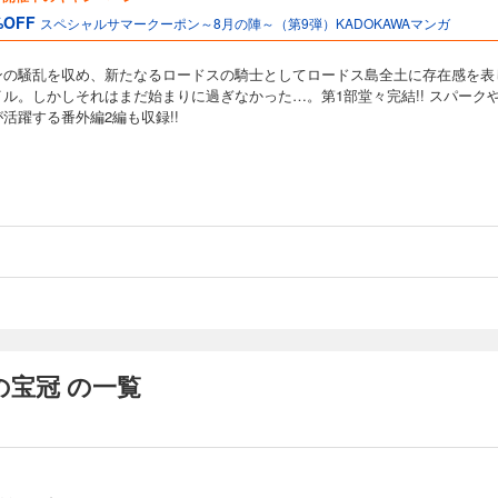
%OFF
スペシャルサマークーポン～8月の陣～（第9弾）KADOKAWAマンガ
ンの騒乱を収め、新たなるロードスの騎士としてロードス島全土に存在感を表
イル。しかしそれはまだ始まりに過ぎなかった…。第1部堂々完結!! スパーク
活躍する番外編2編も収録!!
宝冠 の一覧