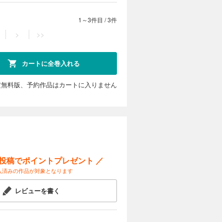
1～3件目
/
3件
>
>>
カートに全巻入れる
定無料版、予約作品はカートに入りません
ー投稿でポイントプレゼント ／
入済みの作品が対象となります
レビューを書く