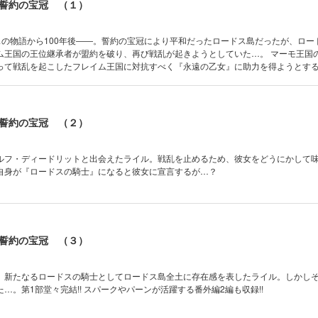
誓約の宝冠 （１）
ドスの物語から100年後――。誓約の宝冠により平和だったロードス島だったが、ロー
ム王国の王位継承者が盟約を破り、再び戦乱が起きようとしていた…。 マーモ王国
って戦乱を起こしたフレイム王国に対抗すべく『永遠の乙女』に助力を得ようとする
・ライルと、伝説のハイエルフ・ディードリット二人が出会うとき、新たなる時代
険の旅が今、はじまる!
誓約の宝冠 （２）
ルフ・ディードリットと出会えたライル。戦乱を止めるため、彼女をどうにかして
自身が『ロードスの騎士』になると彼女に宣言するが…？
誓約の宝冠 （３）
、新たなるロードスの騎士としてロードス島全土に存在感を表したライル。しかし
…。第1部堂々完結!! スパークやパーンが活躍する番外編2編も収録!!