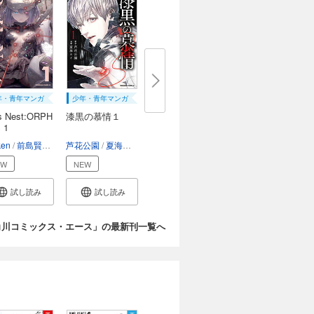
年・青年マンガ
少年・青年マンガ
ls Nest:ORPH
漆黒の慕情１
 1
ken
前島賢
ニトロプラス
芦花公園
夏海ケイ
EW
NEW
試し読み
試し読み
角川コミックス・エース」の最新刊一覧へ