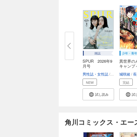
雑誌
少年・青
SPUR 2026年9
異世界の
月号
キャンプ
た...
男性誌・女性誌
女性誌
城咲綾
長
NEW
完結
試し読み
試
角川コミックス・エー