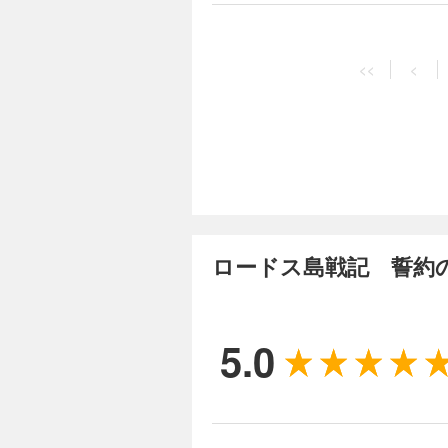
<<
<
ロードス島戦記 誓約
5.0