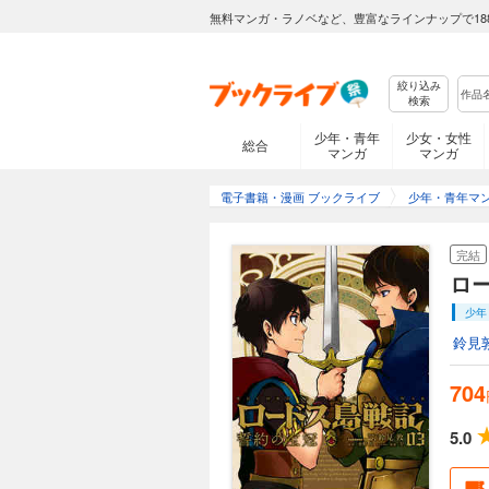
無料マンガ・ラノベなど、豊富なラインナップで18
絞り込み
検索
少年・青年
少女・女性
総合
マンガ
マンガ
電子書籍・漫画 ブックライブ
少年・青年マ
完結
ロ
少年
鈴見
704
5.0