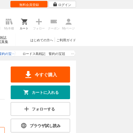
無料会員登録
ログイン
歴
My本棚
カート
フォロー
クーポン
Myページ
雑誌
はじめての方へ
ご利用ガイド
写真集
誓約の宝
ロードス島戦記 誓約の宝冠
（３）
今すぐ購入
カートに入れる
フォローする
ブラウザ試し読み