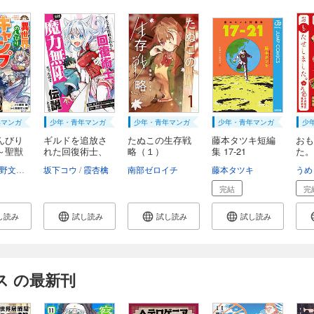
年マンガ
少年・青年マンガ
少年・青年マンガ
少年・青年マンガ
少
んびり
ギルドを追放さ
たぬこの生存戦
藤本タツキ短編
おも
～聖獣
れた回復術士、
略（１）
集 17-21
た。
実...
野文三郎
坂下コウ
霞杏檎
南部ゼロイチ
藤本タツキ
完結
完
し読み
試し読み
試し読み
試し読み
ス の最新刊