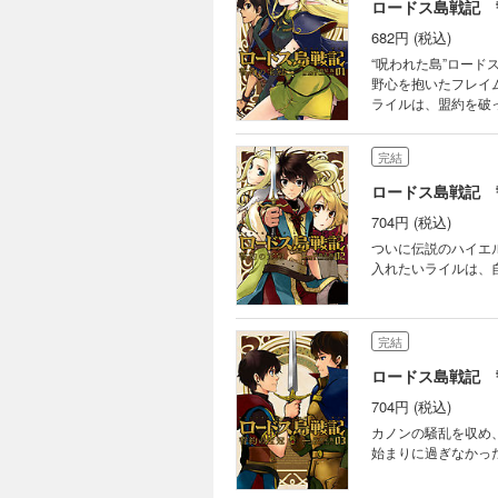
ロードス島戦記 
682円 (税込)
“呪われた島”ロー
野心を抱いたフレイ
ライルは、盟約を破
乱の世を駆ける王子
スの騎士」を巡る冒
完結
ロードス島戦記 
704円 (税込)
ついに伝説のハイエ
入れたいライルは、
完結
ロードス島戦記 
704円 (税込)
カノンの騒乱を収め
始まりに過ぎなかった