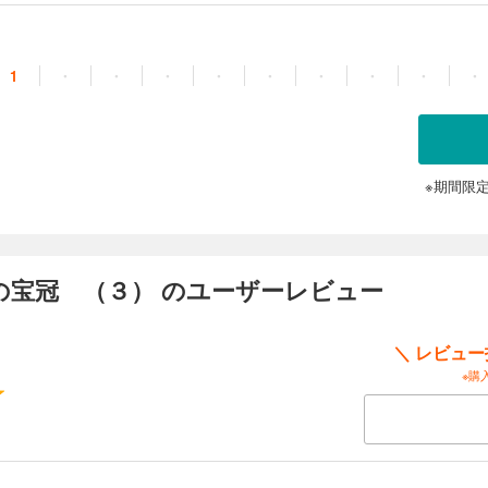
1
・
・
・
・
・
・
・
・
・
※期間限
の宝冠 （３） のユーザーレビュー
＼ レビュ
※購