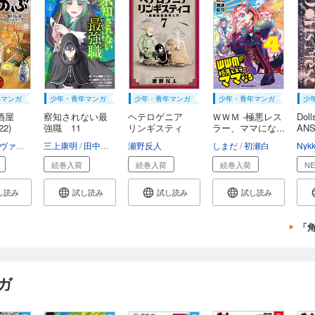
年マンガ
少年・青年マンガ
少年・青年マンガ
少年・青年マンガ
少
酒屋
察知されない最
ヘテロゲニア
ＷＷＭ -極悪レス
Dol
2)
強職 11
リンギスティ
ラー、ママにな...
ANS
コ ...
由悠季
ヴァージニア二等兵
三上康明
転
田中インサイダー
瀬野反人
八城惺架
イマジカインフォス
しまだ
初瀬白
Nyk
続巻入荷
続巻入荷
続巻入荷
N
し読み
試し読み
試し読み
試し読み
「
ガ