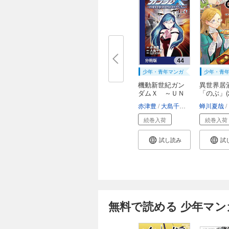
少年・青年マンガ
少年・青
機動新世紀ガン
異世界居
ダムＸ ～ＵＮ
「のぶ」(2
Ｄ...
赤津豊
大島千歳
矢立肇・富野
蝉川夏哉
続巻入荷
続巻入荷
試し読み
試
無料で読める 少年マン