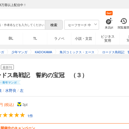
8万冊以上配信中！
Get!
セーフサーチ 中
来店pt
閲覧履
ビジネス
BL
TL
ラノベ
小説・文芸
実用
ンガ
少年マンガ
KADOKAWA
角川コミックス・エース
ロードス島戦記 
冠
最新刊
ードス島戦記 誓約の宝冠 （３）
・青年マンガ
敦
/
水野良
/
左
円 (税込)
3
pt
1件
開催中のキャンペーン