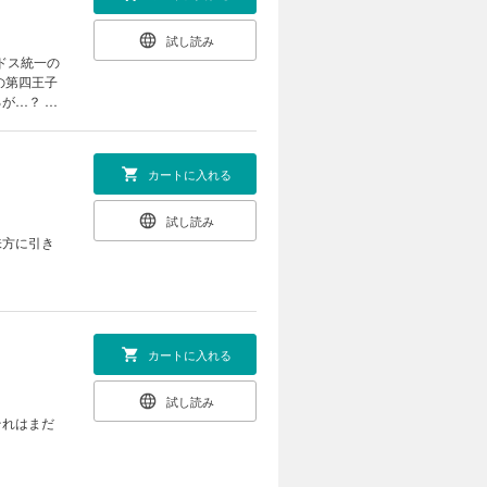
試し読み
ドス統一の
の第四王子
が…？ 戦
の「ロード
カートに入れる
試し読み
味方に引き
カートに入れる
試し読み
それはまだ