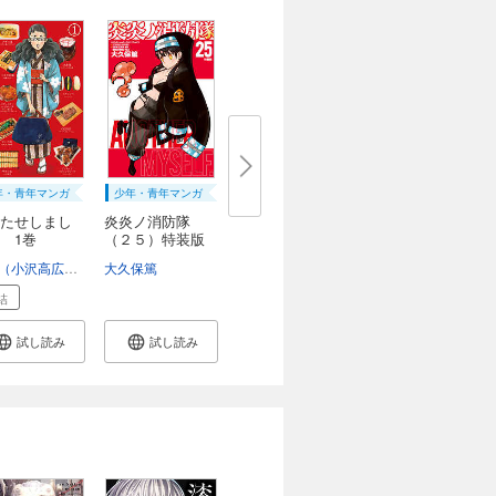
年・青年マンガ
少年・青年マンガ
たせしまし
炎炎ノ消防隊
 1巻
（２５）特装版
うめ（小沢高広・妹尾朝子）
大久保篤
結
試し読み
試し読み