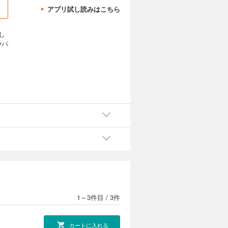
アプリ試し読みはこちら
し
やパ
1～3件目
/
3件
カートに入れる