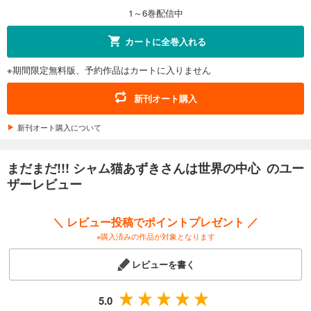
1～6巻配信中
カートに全巻入れる
※期間限定無料版、予約作品はカートに入りません
新刊オート購入
新刊オート購入について
まだまだ!!! シャム猫あずきさんは世界の中心 のユー
ザーレビュー
＼ レビュー投稿でポイントプレゼント ／
※購入済みの作品が対象となります
レビューを書く
5.0