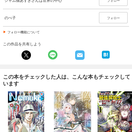
シャム猫あずきさんは世界の中心
フォロー
のべ子
フォロー
フォロー機能について
この作品を共有しよう
この本をチェックした人は、こんな本もチェックして
います