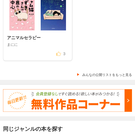
アニマルセラピー
まにに
3
みんなの公開リストをもっと見る
同じジャンルの本を探す