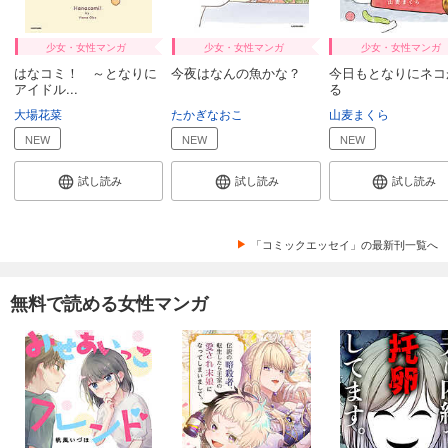
少女・女性マンガ
少女・女性マンガ
少女・女性マンガ
はなコミ！ ～となりに
今夜はなんの魚かな？
今日もとなりにネコ
アイドル...
る
大場花菜
たかぎなおこ
山麦まくら
NEW
NEW
NEW
試し読み
試し読み
試し読み
「コミックエッセイ」の最新刊一覧へ
無料で読める女性マンガ