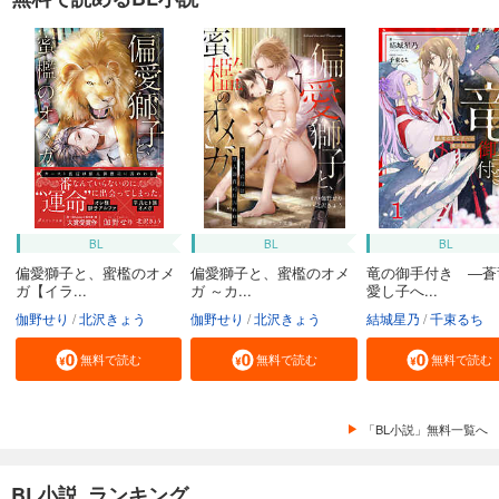
BL
BL
BL
偏愛獅子と、蜜檻のオメ
偏愛獅子と、蜜檻のオメ
竜の御手付き ―蒼
ガ【イラ...
ガ ～カ...
愛し子へ...
伽野せり
北沢きょう
伽野せり
北沢きょう
結城星乃
千束るち
無料で読む
無料で読む
無料で読む
「BL小説」無料一覧へ
BL小説 ランキング