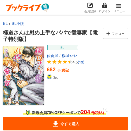
会員登録
ログイン
メニュー
BL
BL小説
極道さんは慰め上手なパパで愛妻家【電
フォロー
子特別版】
BL
佐倉温
/
桜城やや
4.5
(13)
682
円 (税込)
3
pt
204
新規会員70%OFFクーポンで
円(税込)
今すぐ購入