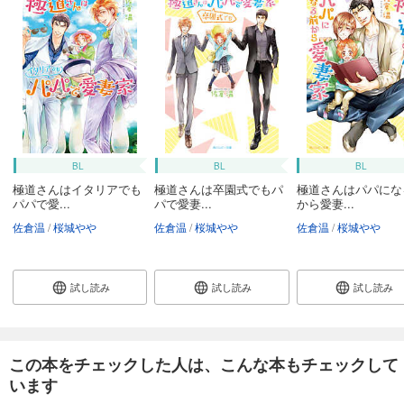
BL
BL
BL
極道さんはイタリアでも
極道さんは卒園式でもパ
極道さんはパパにな
パパで愛...
パで愛妻...
から愛妻...
佐倉温
桜城やや
佐倉温
桜城やや
佐倉温
桜城やや
試し読み
試し読み
試し読み
この本をチェックした人は、こんな本もチェックして
います