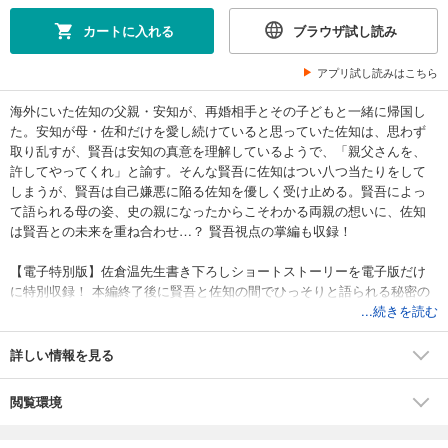
カートに入れる
ブラウザ試し読み
アプリ試し読みはこちら
海外にいた佐知の父親・安知が、再婚相手とその子どもと一緒に帰国し
た。安知が母・佐和だけを愛し続けていると思っていた佐知は、思わず
取り乱すが、賢吾は安知の真意を理解しているようで、「親父さんを、
許してやってくれ」と諭す。そんな賢吾に佐知はつい八つ当たりをして
しまうが、賢吾は自己嫌悪に陥る佐知を優しく受け止める。賢吾によっ
て語られる母の姿、史の親になったからこそわかる両親の想いに、佐知
は賢吾との未来を重ね合わせ…？ 賢吾視点の掌編も収録！
【電子特別版】佐倉温先生書き下ろしショートストーリーを電子版だけ
に特別収録！ 本編終了後に賢吾と佐知の間でひっそりと語られる秘密の
会話とは…？
...続きを読む
詳しい情報を見る
閲覧環境