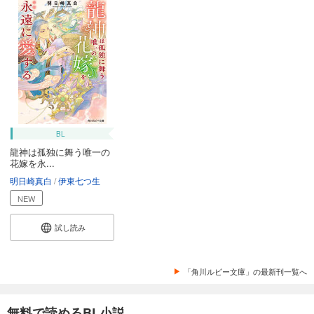
BL
龍神は孤独に舞う唯一の
花嫁を永...
明日崎真白
伊東七つ生
NEW
試し読み
「角川ルビー文庫」の最新刊一覧へ
無料で読めるBL小説