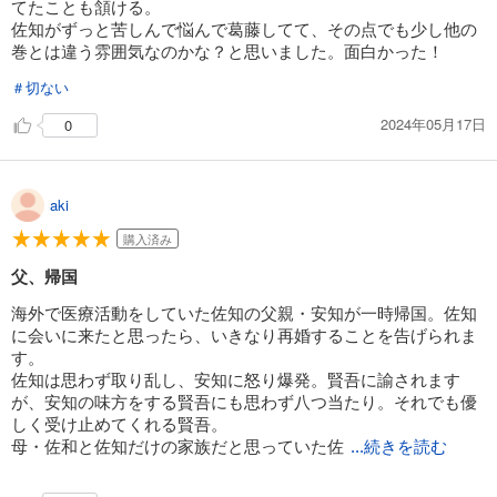
てたことも頷ける。
佐知がずっと苦しんで悩んで葛藤してて、その点でも少し他の
巻とは違う雰囲気なのかな？と思いました。面白かった！
＃切ない
2024年05月17日
0
aki
購入済み
父、帰国
海外で医療活動をしていた佐知の父親・安知が一時帰国。佐知
に会いに来たと思ったら、いきなり再婚することを告げられま
す。
佐知は思わず取り乱し、安知に怒り爆発。賢吾に諭されます
が、安知の味方をする賢吾にも思わず八つ当たり。それでも優
しく受け止めてくれる賢吾。
母・佐和と佐知だけの家族だと思っていた佐
...続きを読む