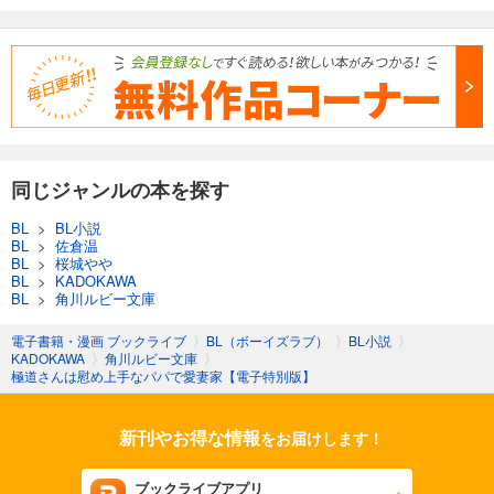
同じジャンルの本を探す
BL
>
BL小説
BL
>
佐倉温
BL
>
桜城やや
BL
>
KADOKAWA
BL
>
角川ルビー文庫
電子書籍・漫画 ブックライブ
〉
BL（ボーイズラブ）
〉
BL小説
〉
KADOKAWA
〉
角川ルビー文庫
〉
極道さんは慰め上手なパパで愛妻家【電子特別版】
新刊やお得な情報
をお届けします！
ブックライブアプリ