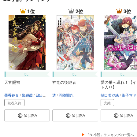
1位
2位
3位
BL
BL
BL
天官賜福
神竜の後継者
愛の巣へ還れ！【イ
ト入り】
墨香銅臭
鄭穎馨
日出的小太陽
透
円陣闇丸
樋口美沙緒
街子マド
続巻入荷
完結
試し読み
試し読み
試し読み
「BL小説」ランキングの一覧へ