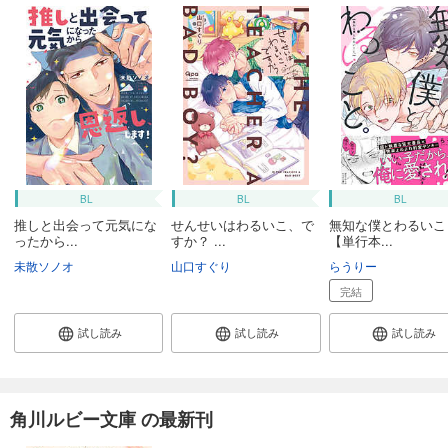
BL
BL
BL
推しと出会って元気にな
せんせいはわるいこ、で
無知な僕とわるいこ
ったから...
すか？ ...
【単行本...
未散ソノオ
山口すぐり
らうりー
完結
試し読み
試し読み
試し読み
角川ルビー文庫 の最新刊