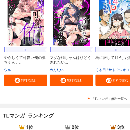
TL
TL
TL
やらしくて可愛い俺の凛
マゾな梢ちゃんはひどく
島に旅して14Pした
ちゃん。...
されたい...
ウル
めんたい
くる田
サトウシオコ
無料で読む
無料で読む
無料で読む
「TLマンガ」無料一覧へ
TLマンガ ランキング
1位
2位
3位