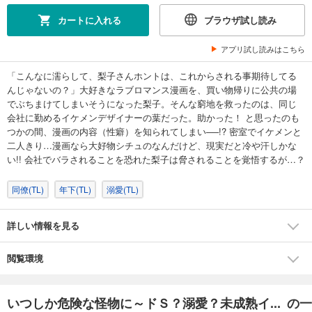
カートに入れる
ブラウザ試し読み
アプリ試し読みはこちら
「こんなに濡らして、梨子さんホントは、これからされる事期待してる
んじゃないの？」大好きなラブロマンス漫画を、買い物帰りに公共の場
でぶちまけてしまいそうになった梨子。そんな窮地を救ったのは、同じ
会社に勤めるイケメンデザイナーの葉だった。助かった！ と思ったのも
つかの間、漫画の内容（性癖）を知られてしまい──!? 密室でイケメンと
二人きり…漫画なら大好物シチュのなんだけど、現実だと冷や汗しかな
い!! 会社でバラされることを恐れた梨子は脅されることを覚悟するが…？
同僚(TL)
年下(TL)
溺愛(TL)
詳しい情報を見る
閲覧環境
いつしか危険な怪物に～ドＳ？溺愛？未成熟イ... の一