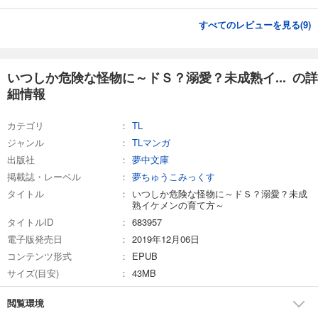
すべてのレビューを見る(
9
)
いつしか危険な怪物に～ドＳ？溺愛？未成熟イ... の詳
細情報
カテゴリ
TL
ジャンル
TLマンガ
出版社
夢中文庫
掲載誌・レーベル
夢ちゅうこみっくす
タイトル
いつしか危険な怪物に～ドＳ？溺愛？未成
熟イケメンの育て方～
タイトルID
683957
電子版発売日
2019年12月06日
コンテンツ形式
EPUB
サイズ(目安)
43MB
閲覧環境