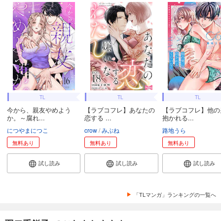
TL
TL
TL
今から、親友やめよう
【ラブコフレ】あなたの
【ラブコフレ】他の
か。～腐れ...
恋する ...
抱かれる...
につやまにつこ
crow
みぶね
路地うら
無料あり
無料あり
無料あり
試し読み
試し読み
試し読み
「TLマンガ」ランキングの一覧へ