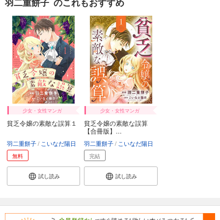
羽二重餅子 のこれもおすすめ
少女・女性マンガ
少女・女性マンガ
貧乏令嬢の素敵な誤算１
貧乏令嬢の素敵な誤算
【合冊版】...
羽二重餅子
こいなだ陽日
羽二重餅子
こいなだ陽日
無料
完結
試し読み
試し読み