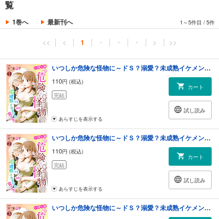
覧
1巻へ
最新刊へ
1～5件目
/
5件
<<
<
1
・
・
・
>
>>
いつしか危険な怪物に～ドＳ？溺愛？未成熟イケメンの育て方～１
110
円 (税込)
カート
完結
試し読み
あらすじを表示する
いつしか危険な怪物に～ドＳ？溺愛？未成熟イケメンの育て方～２
110
円 (税込)
カート
完結
試し読み
あらすじを表示する
いつしか危険な怪物に～ドＳ？溺愛？未成熟イケメンの育て方～３