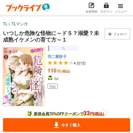
会員登録
ログイン
メニュー
TL
TLマンガ
いつしか危険な怪物に～ドＳ？溺愛？未
フォロー
成熟イケメンの育て方～１
TL
羽二重餅子
4.2
(12)
110
円 (税込)
0
pt
完結
33
新規会員70%OFFクーポンで
円(税込)
今すぐ購入