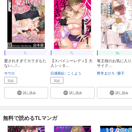
TL
TL
BL
愛されすぎてカラダもた
【スパイシーレディ】大
竜王様のお気に入り
ない…!...
人シッタ...
サイク...
サウロ
日浦亜紀
こくよう
野羊まひろ
螢子
完結
完結
試し読み
試し読み
試し読み
無料で読めるTLマンガ