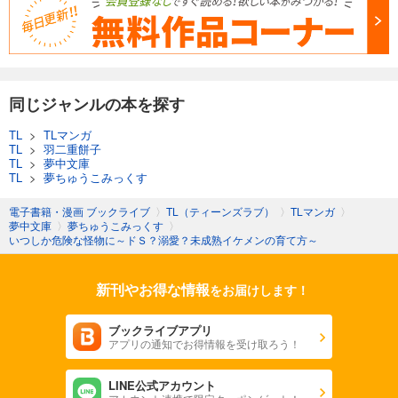
同じジャンルの本を探す
TL
>
TLマンガ
TL
>
羽二重餅子
TL
>
夢中文庫
TL
>
夢ちゅうこみっくす
電子書籍・漫画 ブックライブ
〉
TL（ティーンズラブ）
〉
TLマンガ
〉
夢中文庫
〉
夢ちゅうこみっくす
〉
いつしか危険な怪物に～ドＳ？溺愛？未成熟イケメンの育て方～
新刊やお得な情報
をお届けします！
ブックライブアプリ
アプリの通知でお得情報を受け取ろう！
LINE公式アカウント