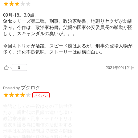
09月-18。3.0点。
Strioシリーズ第二弾。刑事、政治家秘書、地廻りヤクザが幼馴
染み。今作は、政治家秘書。父親の国家公安委員長の挙動が怪
しく、スキャンダルの臭いが。。。
今回もトリオが活躍。スピード感はあるが、刑事の登場人物が
多く、消化不良気味。ストーリーは結構面白い。
2021年09月21日
0
ブクログ
Posted by
ネタバレ
物語としての主役はその子供世代
だが、親世代の貫録の違いも凄い
政治家秘書・刑事・テキヤトリオ
親友を護る為に無償の活動をする
刑事は私的報奨制度で捜査を開始
テキヤの活動は任侠生き残り大物