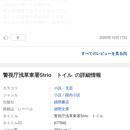
此の化け物たちを動かす
政治家秘書で息子の本当の主役は
之からの成長が見え隠れするが、
此の本の主役は坂崎浩
...続きを読む
2020年10月17日
0
すべてのレビューを見る(
5
)
警視庁浅草東署Strio トイル の詳細情報
カテゴリ
小説・文芸
ジャンル
小説
/
国内小説
出版社
徳間書店
掲載誌・レーベル
徳間文庫
タイトル
警視庁浅草東署Strio トイル
タイトルID
677592
ページ数
392ページ