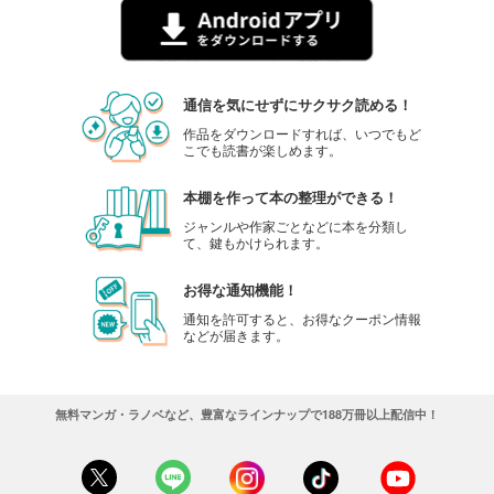
通信を気にせずにサクサク読める！
作品をダウンロードすれば、いつでもど
こでも読書が楽しめます。
本棚を作って本の整理ができる！
ジャンルや作家ごとなどに本を分類し
て、鍵もかけられます。
お得な通知機能！
通知を許可すると、お得なクーポン情報
などが届きます。
無料マンガ・ラノベなど、豊富なラインナップで188万冊以上配信中！