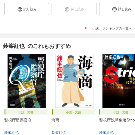
試し読み
試し読み
試し読み
「小説」ランキングの一覧へ
鈴峯紅也 のこれもおすすめ
小説・文芸
小説・文芸
小説・文芸
警視庁監察官Q
海商
警視庁浅草東署Strio
鈴峯紅也
鈴峯紅也
鈴峯紅也