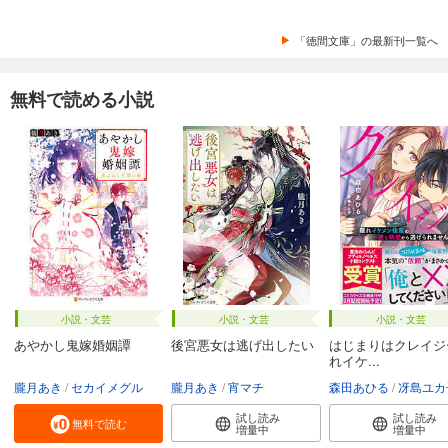
「徳間文庫」の最新刊一覧へ
無料で読める小説
小説・文芸
小説・文芸
小説・文芸
あやかし鬼嫁婚姻譚
後宮悪女は逃げ出したい
はじまりはクレイジ
れイケ...
朧月あき
セカイメグル
朧月あき
宵マチ
森田あひる
冴島ユカ
試し読み
試し読み
無料で読む
増量中
増量中