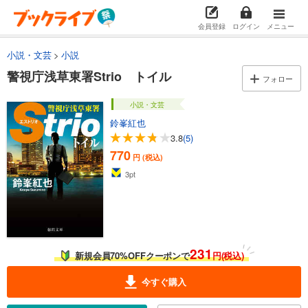
会員登録
ログイン
メニュー
小説・文芸
小説
警視庁浅草東署Strio トイル
フォロー
小説・文芸
鈴峯紅也
3.8
(5)
770
円 (税込)
3
pt
231
新規会員70%OFFクーポンで
円(税込)
今すぐ購入