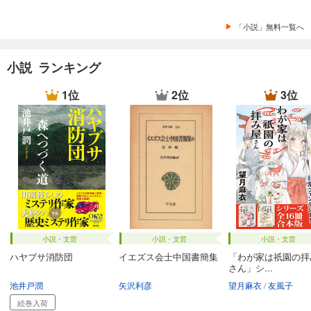
「小説」無料一覧へ
小説 ランキング
1位
2位
3位
小説・文芸
小説・文芸
小説・文芸
ハヤブサ消防団
イエズス会士中国書簡集
「わが家は祇園の拝
さん」シ...
池井戸潤
矢沢利彦
望月麻衣
友風子
続巻入荷