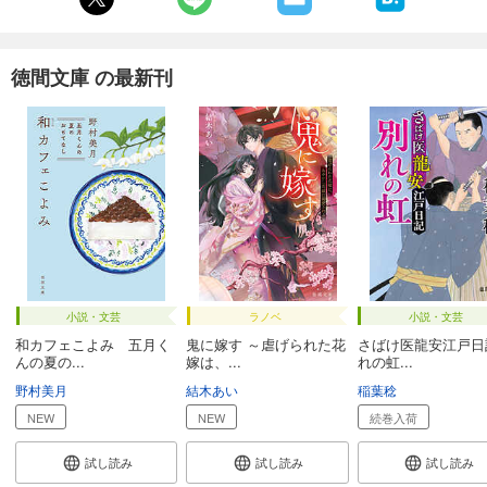
徳間文庫 の最新刊
小説・文芸
ラノベ
小説・文芸
和カフェこよみ 五月く
鬼に嫁す ～虐げられた花
さばけ医龍安江戸日
んの夏の...
嫁は、...
れの虹...
野村美月
結木あい
稲葉稔
NEW
NEW
続巻入荷
試し読み
試し読み
試し読み