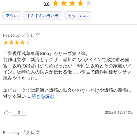
3.8
アツい
ドキドキハラハラ
カッコいい
ブクログ
Posted by
「警視庁浅草東署Strio」シリーズ第２弾。
前作は警察：新海とヤクザ：瀬川の2人がメインで政治家秘書
官：坂崎の出番は少なめだったが、今回は坂崎とその家族がメ
イン。坂崎の人の良さが伝わる優しい作品で前作同様サクサク
読みやすかった。
エピローグでは新海と坂崎の出会いのきっかけや坂崎の新海に
対する深い
...続きを読む
2022年12月13日
0
ブクログ
Posted by