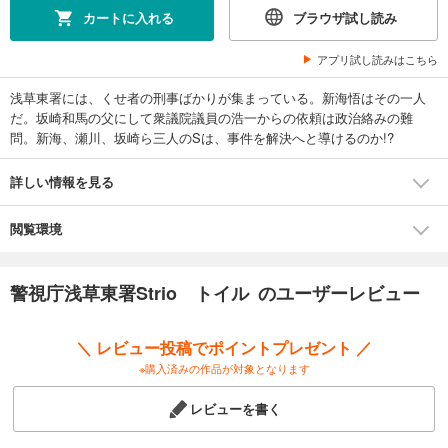
カートに入れる
ブラウザ試し読み
アプリ試し読みはこちら
浅草東署には、くせ者の刑事ばかりが集まっている。新海悟はその一人
だ。坂崎和馬の父にして衆議院議員の浩一からの依頼は政治絡みの難
問。新海、瀬川、坂崎ら三人のSは、事件を解決へと導けるのか!?
詳しい情報を見る
閲覧環境
警視庁浅草東署Strio トイル のユーザーレビュー
＼ レビュー投稿でポイントプレゼント ／
※購入済みの作品が対象となります
レビューを書く