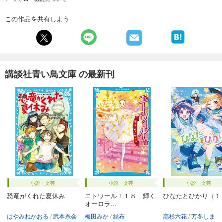
この作品を共有しよう
講談社青い鳥文庫 の最新刊
小説・文芸
小説・文芸
小説・文芸
恐竜がくれた夏休み
エトワール！１８ 輝く
ひなたとひかり（１
オーロラ...
はやみねかおる
武本糸会
梅田みか
結布
高杉六花
万冬しま