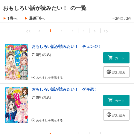
おもしろい話が読みたい！ の一覧
1巻へ
最新刊へ
1～2件目
/
2件
<<
<
1
・
・
・
>
>>
おもしろい話が読みたい！ チェンジ！
710
円 (税込)
カート
試し読み
あらすじを表示する
おもしろい話が読みたい！ ゲキ恋！
710
円 (税込)
カート
試し読み
あらすじを表示する