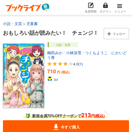
会員登録
ログイン
メニュー
小説・文芸
児童書
おもしろい話が読みたい！ チェンジ！
フォロー
小説・文芸
梅田みか
/
小林深雪
/
つくもようこ
/
にかいど
う青
4.0
(1)
710
円 (税込)
3
pt
213
新規会員70%OFFクーポンで
円(税込)
今すぐ購入