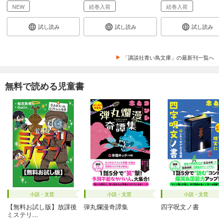
NEW
続巻入荷
続巻入荷
試し読み
試し読み
試し読み
「講談社青い鳥文庫」の最新刊一覧へ
無料で読める児童書
小説・文芸
小説・文芸
小説・文芸
【無料お試し版】放課後
弾丸爛漫奇譚集
四字呪文ノ書
ミステリ...