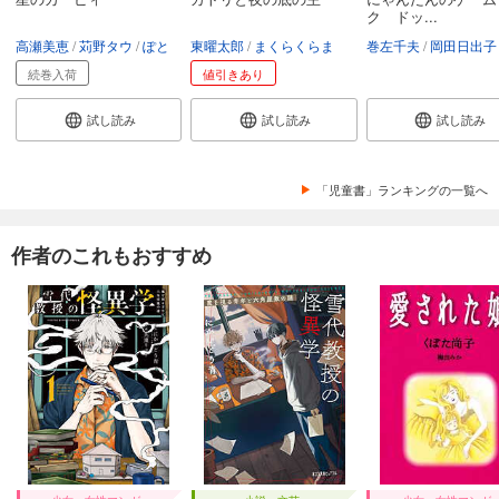
ク ドッ...
高瀬美恵
苅野タウ
ぽと
東曜太郎
まくらくらま
巻左千夫
岡田日出子
続巻入荷
値引きあり
試し読み
試し読み
試し読み
「児童書」ランキングの一覧へ
作者のこれもおすすめ