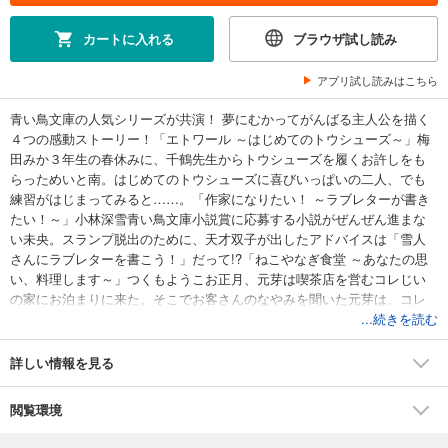
カートに入れる
ブラウザ試し読み
アプリ試し読みはこちら
青い鳥文庫の人気シリーズが共演！ 夢にむかってがんばる主人公を描く
４つの感動ストーリー！「エトワール ～はじめてのトウシューズ～」梅
田みか３年生の春休みに、千鶴先生からトウシューズを履くお許しをも
らっためいと南。はじめてのトウシューズに喜びいっぱいの二人、でも
練習がはじまってみると……。「作家になりたい！ ～ラブレターが書き
たい！～」小林深雪青い鳥文庫小説賞に応募する小説がぜんぜん進まな
い未央。スランプ脱出のために、天才双子が出したアドバイスは「雪人
さんにラブレターを書こう！」だって!?「ねこやなぎ食堂 ～あなたの思
い、料理します～」つくもようこお正月、元芽は喫茶店を営むコレじい
の家にお泊まりに来た。そこでお客さんのなやみを聞いた元芽は、コレ
じいといっしょに出張料理に行くことに。「すみっこ★読書クラブ 事件
...続きを読む
ダイアリー ～夢をかなえる読書術～」」にかいどう青嵐香丘学園中等部
の読書クラブに入部した千秋。今回開かれた読書会のテーマは「○○にな
詳しい情報を見る
りたい！」。審査員役の千秋に向けて、４人の部員が、それぞれオスス
メする本とは――。＜小学中級から すべての漢字にふりがなつき ノベラ
閲覧環境
イズ＞