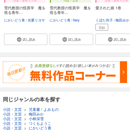
少女・女性マンガ
小説・文芸
少女・女性マンガ
雪代教授の怪異学 魔を
雪代教授の怪異学 魔を
愛された娘 1巻
視る青年...
視る青年...
にかいどう青
光重リヨサ
にかいどう青
Ney
くぼた尚子
梅田みか
完結
試し読み
試し読み
試し読み
同じジャンルの本を探す
小説・文芸
>
児童書
/
よみもの
小説・文芸
>
梅田みか
小説・文芸
>
小林深雪
小説・文芸
>
つくもようこ
小説・文芸
>
にかいどう青