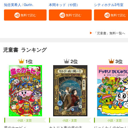
知念実希人
Gurin.
本間キッド（や団）
シティホテル3号室
無料で読む
無料で読む
無料で読む
「児童書」無料一覧へ
児童書 ランキング
1位
2位
3位
小説・文芸
小説・文芸
小説・文芸
星のカービィ
カトリと夜の底の主
にゃんたんのゲーム