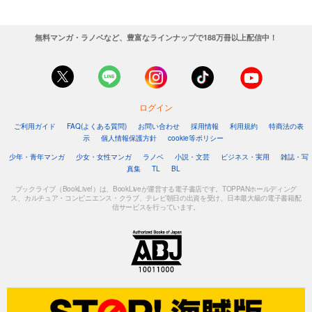
無料マンガ・ラノベなど、豊富なラインナップで188万冊以上配信中！
ログイン
ご利用ガイド
FAQ(よくある質問)
お問い合わせ
採用情報
利用規約
特商法の表
示
個人情報保護方針
cookie等ポリシー
少年・青年マンガ
少女・女性マンガ
ラノベ
小説・文芸
ビジネス・実用
雑誌・写
真集
TL
BL
ブックライブ（BookLive!）は、BookLiveが運営する電子書店です。TOPPANホールディング
ス、カルチュア・コンビニエンス・クラブ、テレビ朝日の出資を受け、日本最大級の電子書籍配
信サービスを行っています。