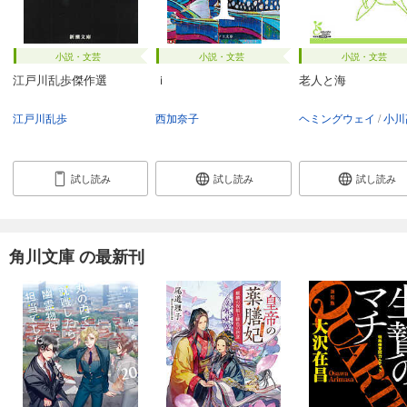
小説・文芸
小説・文芸
小説・文芸
江戸川乱歩傑作選
ｉ
老人と海
江戸川乱歩
西加奈子
ヘミングウェイ
小川
試し読み
試し読み
試し読み
角川文庫 の最新刊