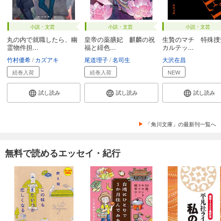
小説・文芸
小説・文芸
小説・文芸
丸の内で就職したら、幽
皇帝の薬膳妃 麒麟の祝
生贄のマチ 特殊捜
霊物件担...
福と緋色...
カルテッ...
竹村優希
カズアキ
尾道理子
名司生
大沢在昌
続巻入荷
続巻入荷
NEW
試し読み
試し読み
試し読み
「角川文庫」の最新刊一覧へ
無料で読めるエッセイ・紀行