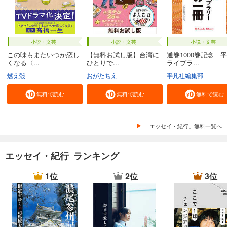
小説・文芸
小説・文芸
小説・文芸
この味もまたいつか恋し
【無料お試し版】台湾に
通巻1000巻記念 
くなる〈...
ひとりで...
ライブラ...
燃え殻
おがたちえ
平凡社編集部
無料で読む
無料で読む
無料で読む
「エッセイ・紀行」無料一覧へ
エッセイ・紀行 ランキング
1位
2位
3位