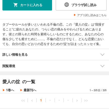
カートに入れる
ブラウザ試し読み
アプリ試し読みはこちら
タブーやルールが多いといわれる不倫の恋。この『愛人の掟』は“我慢す
ること”に疲れたあなたの、つらい恋の痛みをやわらげるためにありま
す。彼との限られた時間を素晴らしいものにするために、あなたの心の
傷を少しでも癒すために……。不倫の恋だけでなく、どんな恋愛におい
ても、自分の思いどおりの恋をするための“掟”が詰まったエッセイ集。
詳しい情報を見る
閲覧環境
愛人の掟 の一覧
1巻へ
最新刊へ
1～3件目
/
3件
<<
<
1
・
・
・
>
>>