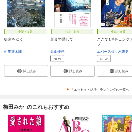
小説・文芸
小説・文芸
小説・文芸
街道をゆく
影まで愛して
ここで1球チェンジ
プ
司馬遼太郎
影山優佳
エバース佐々木隆史
NEW
NEW
試し読み
試し読み
試し読み
「エッセイ・紀行」ランキングの一覧へ
梅田みか のこれもおすすめ