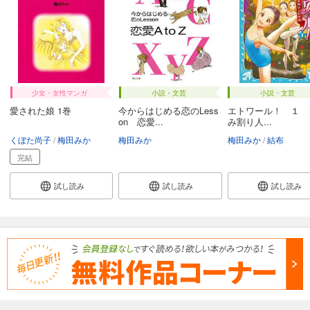
少女・女性マンガ
小説・文芸
小説・文芸
愛された娘 1巻
今からはじめる恋のLess
エトワール！ １ 
on 恋愛...
み割り人...
くぼた尚子
梅田みか
梅田みか
梅田みか
結布
完結
試し読み
試し読み
試し読み