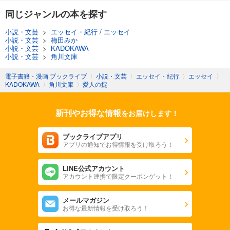
同じジャンルの本を探す
小説・文芸
>
エッセイ・紀行
/
エッセイ
小説・文芸
>
梅田みか
小説・文芸
>
KADOKAWA
小説・文芸
>
角川文庫
電子書籍・漫画 ブックライブ
〉
小説・文芸
〉
エッセイ・紀行
〉
エッセイ
〉
KADOKAWA
〉
角川文庫
〉
愛人の掟
新刊やお得な情報
をお届けします！
ブックライブアプリ
アプリの通知でお得情報を受け取ろう！
LINE公式アカウント
アカウント連携で限定クーポンゲット！
メールマガジン
お得な最新情報を受け取ろう！