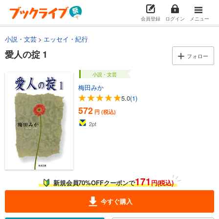
会員登録
ログイン
メニュー
小説・文芸
エッセイ・紀行
愛人の掟 1
フォロー
小説・文芸
梅田みか
5.0
(1)
572
円 (税込)
2
pt
171
新規会員70%OFFクーポンで
円(税込)
今すぐ購入