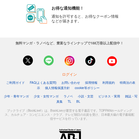
お得な通知機能！
通知を許可すると、お得なクーポン情報
などが届きます。
無料マンガ・ラノベなど、豊富なラインナップで188万冊以上配信中！
ログイン
ご利用ガイド
FAQ(よくある質問)
お問い合わせ
採用情報
利用規約
特商法の表
示
個人情報保護方針
cookie等ポリシー
少年・青年マンガ
少女・女性マンガ
ラノベ
小説・文芸
ビジネス・実用
雑誌・写
真集
TL
BL
ブックライブ（BookLive!）は、BookLiveが運営する電子書店です。TOPPANホールディング
ス、カルチュア・コンビニエンス・クラブ、テレビ朝日の出資を受け、日本最大級の電子書籍配
信サービスを行っています。