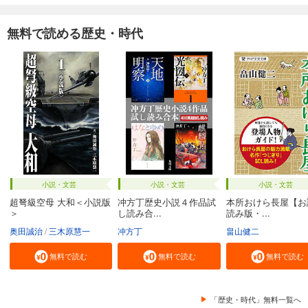
無料で読める歴史・時代
小説・文芸
小説・文芸
小説・文芸
超弩級空母 大和＜小説版
冲方丁歴史小説４作品試
本所おけら長屋【お
＞
し読み合...
読み版・...
奥田誠治
三木原慧一
冲方丁
畠山健二
無料で読む
無料で読む
無料で読む
「歴史・時代」無料一覧へ