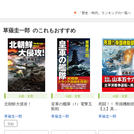
「歴史・時代」ランキングの一覧へ
草薙圭一郎 のこれもおすすめ
小説・文芸
小説・文芸
小説・文芸
北朝鮮大侵攻！
皇軍の艦隊（1）電撃五
死闘！！ 帝国機動
航戦
【上】真...
草薙圭一郎
草薙圭一郎
草薙圭一郎
完結