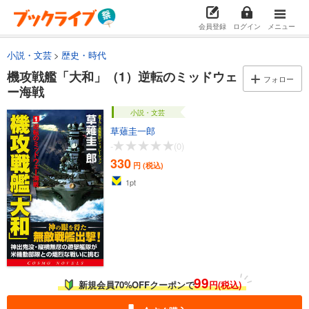
会員登録
ログイン
メニュー
小説・文芸
歴史・時代
機攻戦艦「大和」（1）逆転のミッドウェ
フォロー
ー海戦
小説・文芸
草薙圭一郎
-
(0)
330
円 (税込)
1
pt
99
新規会員70%OFFクーポンで
円(税込)