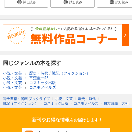
試し読み
試し読み
試し読み
同じジャンルの本を探す
小説・文芸
>
歴史・時代
/
戦記（フィクション）
小説・文芸
>
草薙圭一郎
小説・文芸
>
コスミック出版
小説・文芸
>
コスモノベルズ
電子書籍・漫画 ブックライブ
〉
小説・文芸
〉
歴史・時代
〉
戦記（フィクション）
〉
コスミック出版
〉
コスモノベルズ
〉
機攻戦艦「大和」
新刊やお得な情報
をお届けします！