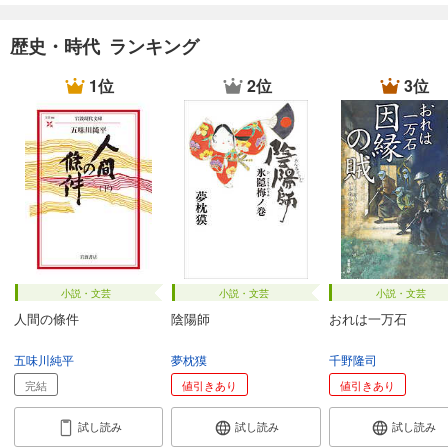
歴史・時代 ランキング
1位
2位
3位
小説・文芸
小説・文芸
小説・文芸
人間の條件
陰陽師
おれは一万石
五味川純平
夢枕獏
千野隆司
完結
値引きあり
値引きあり
試し読み
試し読み
試し読み