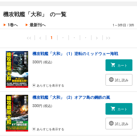
機攻戦艦「大和」 の一覧
1巻へ
最新刊へ
1～3件目
/
3件
<<
<
1
・
・
・
>
>>
機攻戦艦「大和」（1）逆転のミッドウェー海戦
330
円 (税込)
カート
試し読み
あらすじを表示する
機攻戦艦「大和」（2）オアフ島の鋼鉄の嵐
330
円 (税込)
カート
試し読み
あらすじを表示する