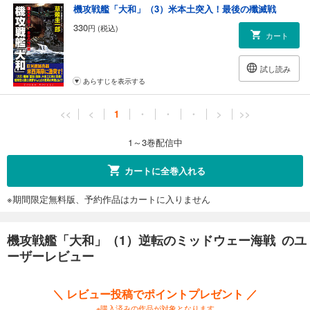
機攻戦艦「大和」（3）米本土突入！最後の殲滅戦
330
円 (税込)
カート
試し読み
あらすじを表示する
<<
<
1
・
・
・
>
>>
1～3巻配信中
カートに全巻入れる
※期間限定無料版、予約作品はカートに入りません
機攻戦艦「大和」（1）逆転のミッドウェー海戦 のユ
ーザーレビュー
＼ レビュー投稿でポイントプレゼント ／
※購入済みの作品が対象となります