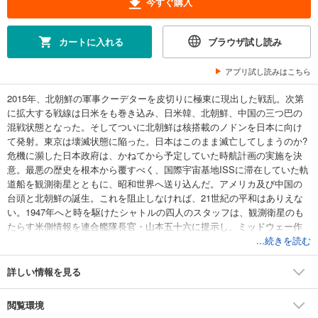
今すぐ購入
カートに入れる
ブラウザ試し読み
アプリ試し読みはこちら
2015年、北朝鮮の軍事クーデターを皮切りに極東に現出した戦乱。次第
に拡大する戦線は日米をも巻き込み、日米韓、北朝鮮、中国の三つ巴の
混戦状態となった。そしてついに北朝鮮は核搭載のノドンを日本に向け
て発射。東京は壊滅状態に陥った。日本はこのまま滅亡してしまうのか?
危機に瀕した日本政府は、かねてから予定していた時航計画の実施を決
意。最悪の歴史を根本から覆すべく、国際宇宙基地ISSに滞在していた軌
道船を観測衛星とともに、昭和世界へ送り込んだ。アメリカ及び中国の
台頭と北朝鮮の誕生。これを阻止しなければ、21世紀の平和はありえな
い。1947年へと時を駆けたシャトルの四人のスタッフは、観測衛星のも
たらす米側情報を連合艦隊長官・山本五十六に提示し、ミッドウェー作
戦の計画変更を進言する。だが、南雲中将の機動部隊はすでに出撃。連
...続きを読む
合艦隊の運命は、史実通りの道を辿りはじめていた。
詳しい情報を見る
閲覧環境