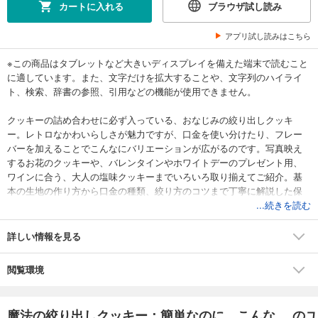
カートに入れる
ブラウザ試し読み
アプリ試し読みはこちら
※この商品はタブレットなど大きいディスプレイを備えた端末で読むこと
に適しています。また、文字だけを拡大することや、文字列のハイライ
ト、検索、辞書の参照、引用などの機能が使用できません。
クッキーの詰め合わせに必ず入っている、おなじみの絞り出しクッキ
ー。レトロなかわいらしさが魅力ですが、口金を使い分けたり、フレー
バーを加えることでこんなにバリエーションが広がるのです。写真映え
するお花のクッキーや、バレンタインやホワイトデーのプレゼント用、
ワインに合う、大人の塩味クッキーまでいろいろ取り揃えてご紹介。基
本の生地の作り方から口金の種類、絞り方のコツまで丁寧に解説した保
存版です。
...続きを読む
詳しい情報を見る
閲覧環境
魔法の絞り出しクッキー：簡単なのに、こんな... のユ