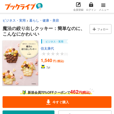
会員登録
ログイン
メニュー
ビジネス・実用
暮らし・健康・美容
魔法の絞り出しクッキー：簡単なのに、
フォロー
こんなにかわいい
ビジネス・実用
信太康代
-
(0)
1,540
円 (税込)
7
pt
462
新規会員70%OFFクーポンで
円(税込)
今すぐ購入