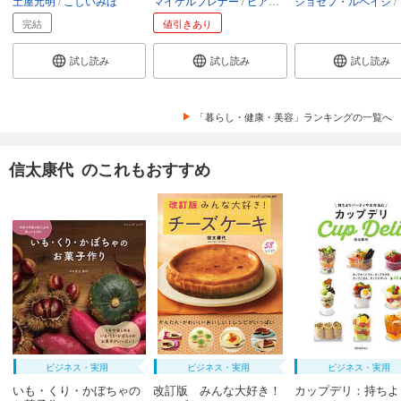
土屋元明
こしいみほ
マイケルブレナー
ピアセーレンセン
ジョゼフ・ルペイジ
デイヴィッ
リ
完結
値引きあり
試し読み
試し読み
試し読み
「暮らし・健康・美容」ランキングの一覧へ
信太康代 のこれもおすすめ
ビジネス・実用
ビジネス・実用
ビジネス・実用
いも・くり・かぼちゃの
改訂版 みんな大好き！
カップデリ：持ちよ