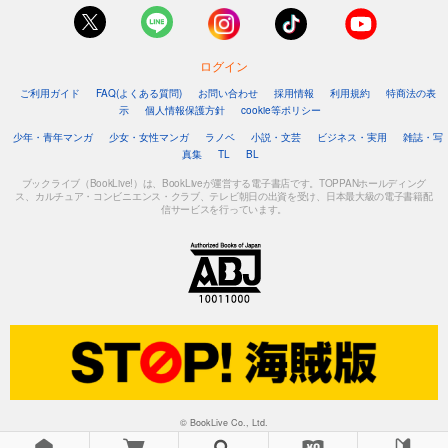
ログイン
ご利用ガイド
FAQ(よくある質問)
お問い合わせ
採用情報
利用規約
特商法の表
示
個人情報保護方針
cookie等ポリシー
少年・青年マンガ
少女・女性マンガ
ラノベ
小説・文芸
ビジネス・実用
雑誌・写
真集
TL
BL
ブックライブ（BookLive!）は、BookLiveが運営する電子書店です。TOPPANホールディング
ス、カルチュア・コンビニエンス・クラブ、テレビ朝日の出資を受け、日本最大級の電子書籍配
信サービスを行っています。
© BookLive Co., Ltd.