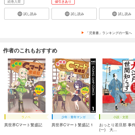
続巻入荷
値引きあり
試し読み
試し読み
試し読み
「児童書」ランキングの一覧へ
作者のこれもおすすめ
ラノベ
少年・青年マンガ
小説・文芸
異世界Cマート繁盛記
異世界Cマート繁盛記 1
おっとり若旦那 事
(一) 大...