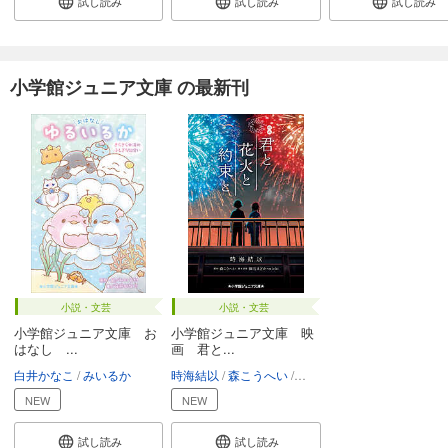
試し読み
試し読み
試し読み
小学館ジュニア文庫 の最新刊
小説・文芸
小説・文芸
小学館ジュニア文庫 お
小学館ジュニア文庫 映
はなし ...
画 君と...
白井かなこ
みいるか
時海結以
森こうへい
細谷まどか
michi
NEW
NEW
試し読み
試し読み