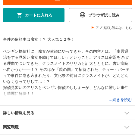
カートに入れる
ブラウザ試し読み
アプリ試し読みはこちら
事件の依頼主は魔女！？ 大人気１２巻！
ペンギン探偵社に、魔女が依頼にやってきた。その内容とは、「幽霊退
治をする見習い魔女を助けてほしい」ということ。アリスは宿題をさぼ
る理由でついてきた、クラスメイトのリリカと計太とともに、古い病院
へ向かうが――！？ そのほか『鏡の国』で招待された、ティー・パーテ
ィで事件に巻き込まれたり、文化祭の前日にクラスメイトが、どんどん
いなくなってりして…！？
探偵見習いのアリスとペンギン探偵のししょーが、どんなに難しい事件
も華麗に解決！！
...続きを読む
※この作品は底本と同じクオリティのイラストが収録されています。
※対象年齢：中学年から
詳しい情報を見る
閲覧環境