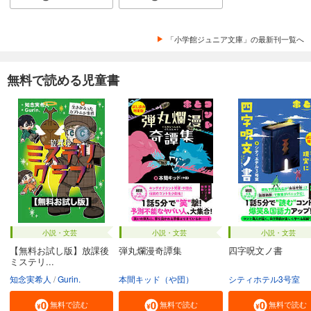
「小学館ジュニア文庫」の最新刊一覧へ
無料で読める児童書
小説・文芸
小説・文芸
小説・文芸
【無料お試し版】放課後
弾丸爛漫奇譚集
四字呪文ノ書
ミステリ...
知念実希人
Gurin.
本間キッド（や団）
シティホテル3号室
無料で読む
無料で読む
無料で読む