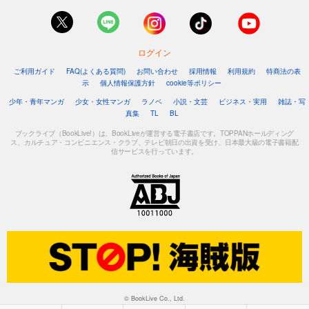
ログイン
ご利用ガイド
FAQ(よくある質問)
お問い合わせ
採用情報
利用規約
特商法の表
示
個人情報保護方針
cookie等ポリシー
少年・青年マンガ
少女・女性マンガ
ラノベ
小説・文芸
ビジネス・実用
雑誌・写
真集
TL
BL
ブックライブ（BookLive!）は、BookLiveが運営する電子書店です。TOPPANホールディング
ス、カルチュア・コンビニエンス・クラブ、テレビ朝日の出資を受け、日本最大級の電子書籍配
信サービスを行っています。
© BookLive Co., Ltd.