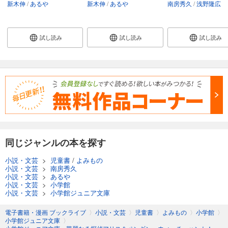
新木伸
あるや
新木伸
あるや
南房秀久
浅野隆広
試し読み
試し読み
試し読み
同じジャンルの本を探す
小説・文芸
>
児童書
/
よみもの
小説・文芸
>
南房秀久
小説・文芸
>
あるや
小説・文芸
>
小学館
小説・文芸
>
小学館ジュニア文庫
電子書籍・漫画 ブックライブ
〉
小説・文芸
〉
児童書
〉
よみもの
〉
小学館
〉
小学館ジュニア文庫
〉