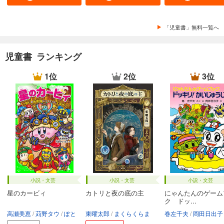
「児童書」無料一覧へ
児童書 ランキング
1位
2位
3位
小説・文芸
小説・文芸
小説・文芸
星のカービィ
カトリと夜の底の主
にゃんたんのゲーム
ク ドッ...
高瀬美恵
苅野タウ
ぽと
東曜太郎
まくらくらま
巻左千夫
岡田日出子