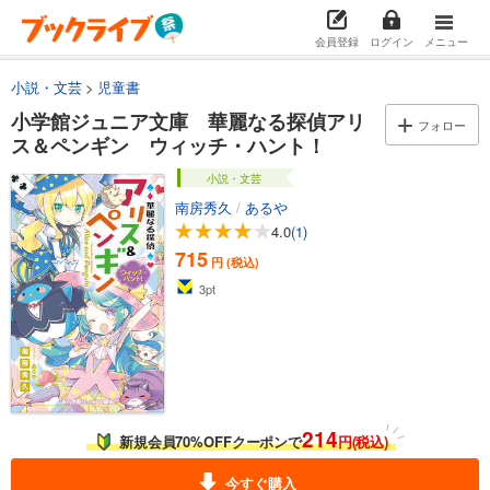
会員登録
ログイン
メニュー
小説・文芸
児童書
小学館ジュニア文庫 華麗なる探偵アリ
フォロー
ス＆ペンギン ウィッチ・ハント！
小説・文芸
南房秀久
/
あるや
4.0
(1)
715
円 (税込)
3
pt
214
新規会員70%OFFクーポンで
円(税込)
今すぐ購入