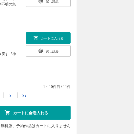
試し読み
体不明の集
カートに入れる
試し読み
き戻す〝神
1～10件目
/
11件
カートに入れる
>
>>
ルの過去
試し読み
プルギスへ
を収録して
カートに全巻入れる
定無料版、予約作品はカートに入りません