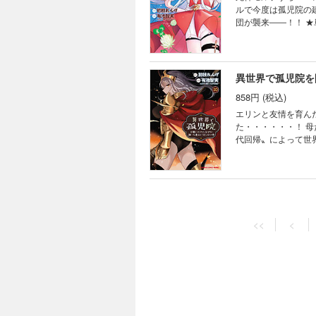
ルで今度は孤児院の
団が襲来――！！ 
異世界で孤児院を
858円 (税込)
エリンと友情を育ん
た・・・・・・！ 
代回帰〟によって世
異世界で孤児院を
858円 (税込)
<<
<
“神代回帰”により
と目的を目の当たり
と乗り込んだマサツ
おります！