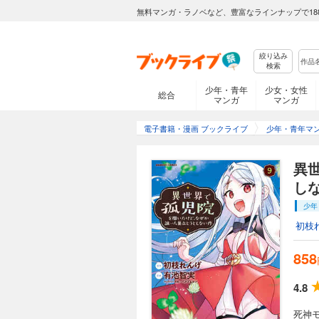
無料マンガ・ラノベなど、豊富なラインナップで18
絞り込み
検索
少年・青年
少女・女性
総合
マンガ
マンガ
電子書籍・漫画 ブックライブ
少年・青年マ
異
しな
少年
初枝
858
4.8
死神