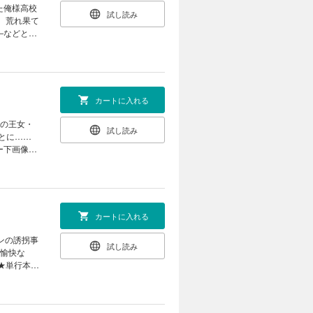
試し読み
 荒れ果て
―などと思
ート能力で
収録★
カートに入れる
試し読み
ー下画像収
カートに入れる
ンの誘拐事
試し読み
よ愉快な
★単行本カ