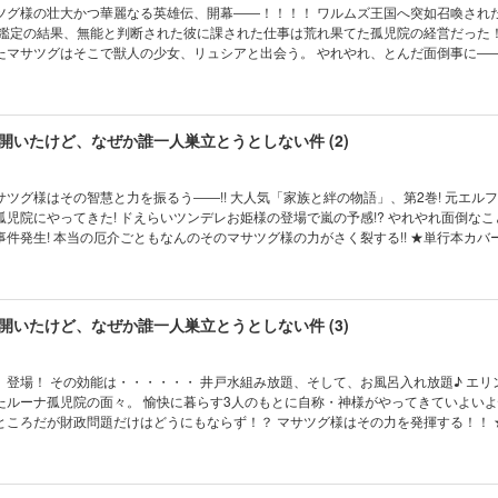
大かつ華麗なる英雄伝、開幕――！！！！ ワルムズ王国へ突如召喚された俺様高校
力鑑定の結果、無能と判断された彼に課された仕事は荒れ果てた孤児院の経営だった！
たマサツグはそこで獣人の少女、リュシアと出会う。 やれやれ、とんだ面倒事に―
長として責務を果たさんとするマサツグは舞い込む面倒ごとの数々を、覚醒したチ
払うのだ――！！！！！！ 掲載時のカラーページ全収録！！ ★単行本カバー下画像
開いたけど、なぜか誰一人巣立とうとしない件 (2)
様はその智慧と力を振るう――!! 大人気「家族と絆の物語」、第2巻! 元エルフの王女・
レお姫様の登場で嵐の予感!? やれやれ面倒なことに……
件発生! 本当の厄介ごともなんのそのマサツグ様の力がさく裂する!! ★単行本カバ
開いたけど、なぜか誰一人巣立とうとしない件 (3)
、登場！ その効能は・・・・・・ 井戸水組み放題、そして、お風呂入れ放題♪ エリ
たルーナ孤児院の面々。 愉快に暮らす3人のもとに自称・神様がやってきていよい
ところだが財政問題だけはどうにもならず！？ マサツグ様はその力を発揮する！！ 