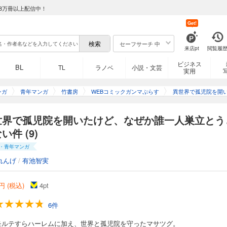
8万冊以上配信中！
Get!
セーフサーチ 中
来店pt
閲覧履
ビジネス
BL
TL
ラノベ
小説・文芸
実用
ンガ
青年マンガ
竹書房
WEBコミックガンマぷらす
異世界で孤児院を開
なぜか誰一人巣立と
件
世界で孤児院を開いたけど、なぜか誰一人巣立とう
い件 (9)
・青年マンガ
れんげ
/
有池智実
円 (税込)
4
pt
6件
モルテすらハーレムに加え、世界と孤児院を守ったマサツグ。