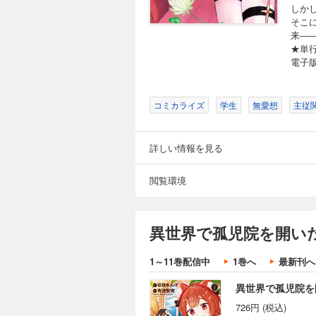
しか
そこ
来―
★単
電子
コミカライズ
学生
無愛想
主従
詳しい情報を見る
閲覧環境
異世界で孤児院を開い
1～11巻配信中
1巻へ
最新刊へ
異世界で孤児院を
726円 (税込)