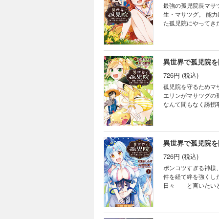
最強の孤児院長マサツグ様の壮
生・マサツグ。 能
た孤児院にやってき
いながらも、孤児院
バッタバッタと薙ぎ
異世界で孤児院を
726円 (税込)
孤児院を守るためマサツグ
エリンがマサツグの孤児院にやってきた! ドえらいツンデ
なんて間もなく誘拐事
録★
異世界で孤児院を
726円 (税込)
ポンコツすぎる神様
件を経て絆を強くし
日々――と言いたい
バー下画像収録★