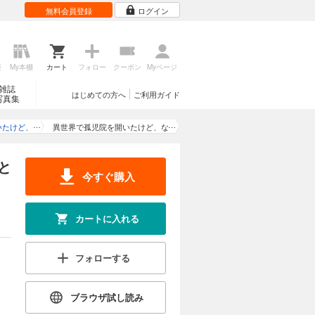
無料会員登録
ログイン
歴
My本棚
カート
フォロー
クーポン
Myページ
雑誌
はじめての方へ
ご利用ガイド
写真集
いたけど、
異世界で孤児院を開いたけど、な
うとしない
ぜか誰一人巣立とうとしない件
(9)
と
今すぐ購入
カートに入れる
フォローする
ブラウザ試し読み