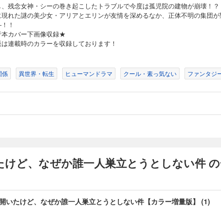
し、残念女神・シーの巻き起こしたトラブルで今度は孤児院の建物が崩壊！？
に現れた謎の美少女・アリアとエリンが友情を深めるなか、正体不明の集団が
―！！
行本カバー下画像収録★
版は連載時のカラーを収録しております！
関係
異世界・転生
ヒューマンドラマ
クール・素っ気ない
ファンタジ
たけど、なぜか誰一人巣立とうとしない件 の
開いたけど、なぜか誰一人巣立とうとしない件【カラー増量版】 (1)