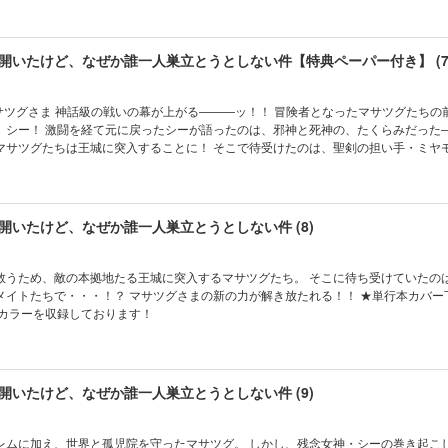
開いたけど、なぜか誰一人巣立とうとしない件【特典ペーパー付き】 (7
険者となったマサツグたちの前に立ち塞
シー！ 激闘を経て元に戻ったシーが語ったのは、邪神と死神の、たくらみだった――。
マサツグたちは王城に突入することに！ そこで待受けたのは、聖剣の担い手・ミヤ
★単行本カバー下画像収録★ 電子版は連載時のカラー及び共通の描き下ろし特
ております！
開いたけど、なぜか誰一人巣立とうとしない件 (8)
救うため、敵の本拠地たる王城に突入するマサツグたち。 そこに待ち受けていたの
メイトたちで・・・！？ マサツグさまの新の力が解き放たれる！！ ★単行本カバー
のカラーを収録しております！
開いたけど、なぜか誰一人巣立とうとしない件 (9)
レムに加え、世界と孤児院を守ったマサツグ。 しかし、残念女神・シーの巻き起こ