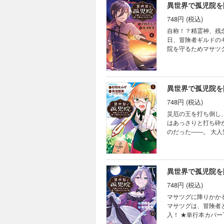
異世界で孤児院を
748円 (税込)
自称！？精霊神、残念
日、冒険者ギルドのギルドマ
院を守るためマサツ
画像収録★
異世界で孤児院を
748円 (税込)
災厄の王を打ち倒し
はあっさりと打ち砕
のだった――。 大
収録！！！ ★単行
異世界で孤児院を
748円 (税込)
マサツグに降りかか
マサツグは、冒険者
入！ ★単行本カバ