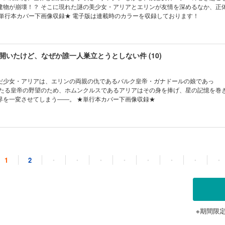
建物が崩壊！？ そこに現れた謎の美少女・アリアとエリンが友情を深めるなか、正
★単行本カバー下画像収録★ 電子版は連載時のカラーを収録しております！
開いたけど、なぜか誰一人巣立とうとしない件 (10)
だ少女・アリアは、エリンの両親の仇であるバルク皇帝・ガナドールの娘であっ
母たる皇帝の野望のため、ホムンクルスであるアリアはその身を捧げ、星の記憶を巻
界を一変させてしまう――。 ★単行本カバー下画像収録★
開いたけど、なぜか誰一人巣立とうとしない件 (11)
1
2
・
・
・
・
・
・
・
・
過去へと変貌した世界でマサツグたちは、ハイエルフたちの協力のもと、皇帝ガナドー
にした……。 道中出会った謎の少女・イクイルとともに、敵の居城・天空城塞ワル
グたちが目にしたのは――!? ★単行本カバー下画像収録★ 電子版は連載時のカラー
※期間限