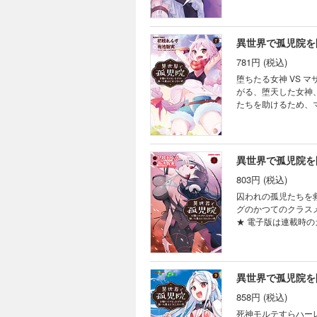
異世界で孤児院を
781円 (税込)
堕ちたる女神 VS マサツグさま 神話級の戦いの幕が上がる―――ッ！！ 冒
がる、堕天した女神、
たちを助けるため、
めとする同級生だった―――ッ！？ 
典ペーパーを収録し
異世界で孤児院を
803円 (税込)
囚われの孤児たちを
グのかつてのクラス
★ 電子版は連載時
異世界で孤児院を
858円 (税込)
死神モルテすらハー