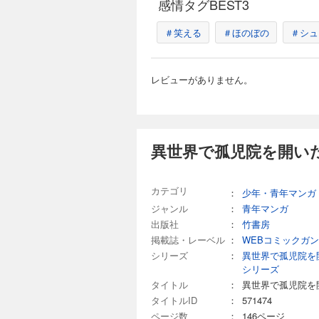
感情タグBEST3
＃笑える
＃ほのぼの
＃シュ
レビューがありません。
異世界で孤児院を開いた
カテゴリ
：
少年・青年マンガ
ジャンル
：
青年マンガ
出版社
：
竹書房
掲載誌・レーベル
：
WEBコミックガ
シリーズ
：
異世界で孤児院を
シリーズ
タイトル
：
異世界で孤児院を
タイトルID
：
571474
ページ数
：
146ページ