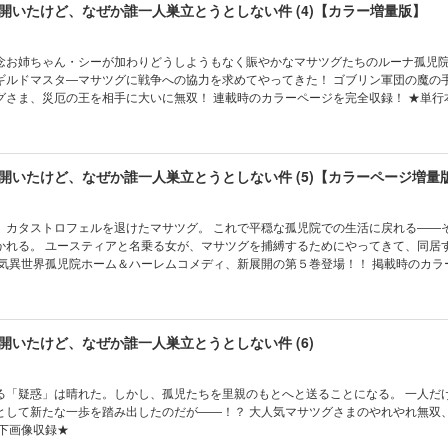
開いたけど、なぜか誰一人巣立とうとしない件 (4)【カラー増量版】
お姉ちゃん・シーが加わりどうしようもなく賑やかなマサツグたちのルーナ孤児院。 
スタ―マサツグに戦争への協力を求めてやってきた！ ゴブリン軍団の魔の手から孤児
グさま、災厄の王を相手に大いに無双！ 連載時のカラーページを完全収録！ ★単行
開いたけど、なぜか誰一人巣立とうとしない件 (5)【カラーページ増量
、カタストロフェルを退けたマサツグ。 これで平穏な孤児院での生活に戻れる――
かれる。 ユースティアと名乗る女が、マサツグを捕縛するためにやってきて、同居
人気異世界孤児院ホーム＆ハーレムコメディ、新展開の第５巻登場！！ 掲載時のカラ
本カバー下画像収録★
開いたけど、なぜか誰一人巣立とうとしない件 (6)
る「疑惑」は晴れた。しかし、孤児たちを里親のもとへと送ることになる。 一人だ
として新たな一歩を踏み出したのだが――！？ 大人気マサツグさまのやれやれ無双
ー下画像収録★