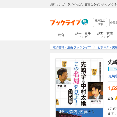
無料マンガ・ラノベなど、豊富なラインナップで18
絞り込み
検索
少年・青年
少女・女性
総合
マンガ
マンガ
電子書籍・漫画 ブックライブ
ビジネス・実
先
ビ
先崎
1,5
4.0
※こ
ます