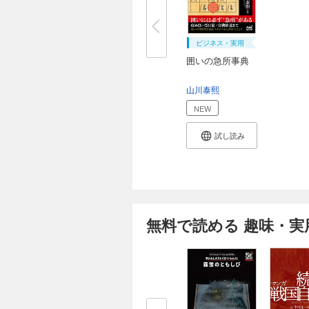
ビジネス・実用
囲いの急所事典
山川泰熙
NEW
試し読み
無料で読める 趣味・実