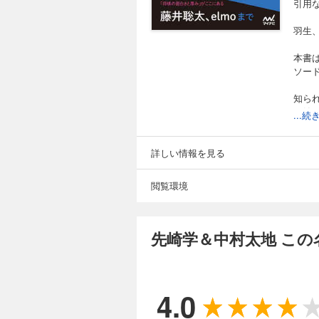
引用
羽生
本書
ソー
知ら
ら始
...
スター
Cha
詳しい情報を見る
同時
読め
閲覧環境
以下
先崎学＆中村太地 この
第１
先崎
第２
4.0
佐藤