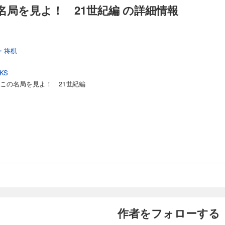
名局を見よ！ 21世紀編 の詳細情報
局 柔軟に玉形を考える
天彦名人VS渡辺明竜王
局 藤井聡太とコンピュータの大局観
聡太四段VS羽生善治三冠
・将棋
局 穴熊の速度計算
KS
未来五段VS佐藤天彦名人
 この名局を見よ！ 21世紀編
局 コンピュータ将棋の決勝戦
VS Ponanza Chainer
作者をフォローする