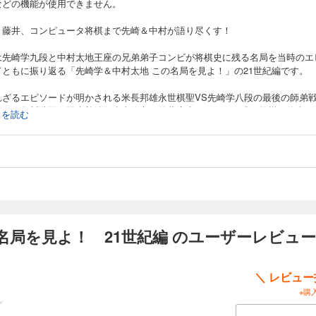
などの機能が使用できません。
、藤井、コンピュータ将棋まで先崎＆中村が語り尽くす！
は先崎学九段と中村太地王座の兄弟弟子コンビが将棋史に残る名局を当時のエ
ドともに振り返る「先崎学＆中村太地 この名局を見よ！」の21世紀編です。
れざるエピソードが明かされる米長邦雄永世棋聖VS先崎学八段の最後の師弟
まり、谷川浩司、羽生善治、森内俊之、佐藤康光といった平成の将棋を代表す
続きを読む
棋士の名局、さらには藤井聡太七段、コンピュータ将棋elmo対Ponanza
inerまでバラエティに富んだ14局を取り上げます。
代の将棋を二人がどう語るのか？将棋の内容の素晴らしさとともに、ここでし
ない数々のエピソードにも注目、まさに将棋ファン必読の一冊です。
は掲載局です
名局を見よ！ 21世紀編 のユーザーレビュー
局 最後の師弟戦
学八段VS米長邦雄永世棋聖
＼ レビュ
局 康光流の一手損角換わり
※購
康光九段VS羽生善治四冠