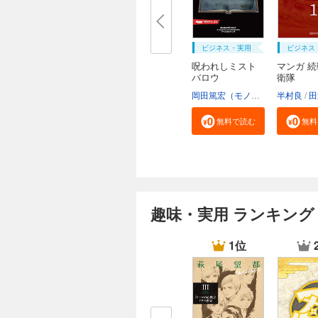
ビジネス・実用
ビジネス
呪われしミスト
マンガ 
バロウ
衛隊
岡田篤宏（モノドラコ）
半村良
宮﨑樹
田
無料で読む
無料
趣味・実用 ランキング
1位