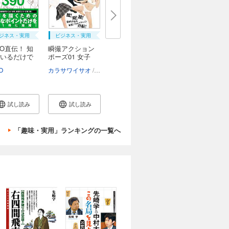
ジネス・実用
ビジネス・実用
CO直伝！ 知
瞬撮アクション
いるだけで
ポーズ01 女子
高...
O
カラサワイサオ
宮原華音
小野寺廣信
試し読み
試し読み
「趣味・実用」ランキングの一覧へ