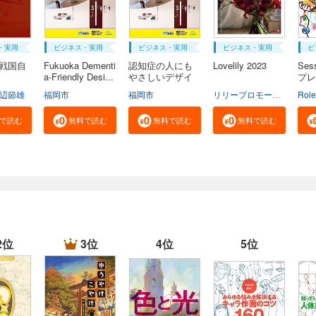
・実用
ビジネス・実用
ビジネス・実用
ビジネス・実用
ビ
続戦国自
Fukuoka Dementi
認知症の人にも
Lovelily 2023
Ses
a-Friendly Desi...
やさしいデザイ
プレ
ン...
辺節雄
福岡市
福岡市
リリープロモーション・ジャパン
Rol
で読む
無料で読む
無料で読む
無料で読む
2位
3位
4位
5位