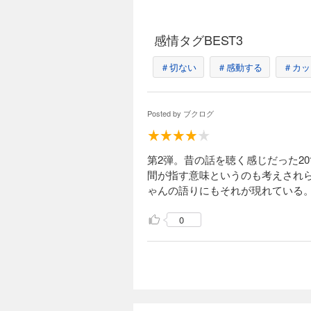
第３
中村
感情タグBEST3
第４
金井
＃切ない
＃感動する
＃カッ
第５
森内
Posted by
ブクログ
第６
松尾
第2弾。昔の話を聴く感じだった2
第７
間が指す意味というのも考えされ
森内
ゃんの語りにもそれが現れている
第８
0
中田功
第９
ＰＯ
第10
加藤