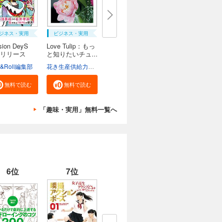
ジネス・実用
ビジネス・実用
sion DeyS
Love Tulip：もっ
リリース
と知りたいチュ...
e&Roll編集部
花き生産供給力強化協議会
無料で読む
無料で読む
「趣味・実用」無料一覧へ
6位
7位