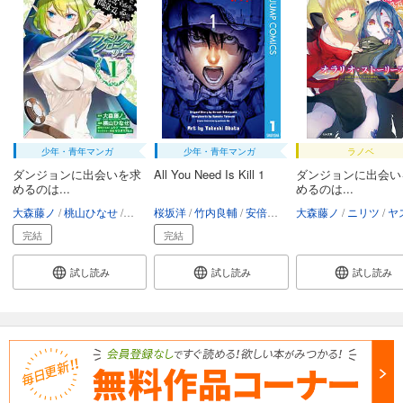
少年・青年マンガ
少年・青年マンガ
ラノベ
ダンジョンに出会いを求
All You Need Is Kill 1
ダンジョンに出会い
めるのは...
めるのは...
大森藤ノ
桃山ひなせ
ニリツ
桜坂洋
ヤスダスズヒト
竹内良輔
安倍吉俊
大森藤ノ
小畑健
ニリツ
ヤスダスズ
完結
完結
試し読み
試し読み
試し読み