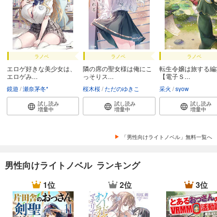
ラノベ
ラノベ
ラノベ
エロゲ好きな美少女は、
隣の席の聖女様は俺にこ
転生令嬢は旅する編
エロゲみ...
っそりス...
【電子Ｓ...
鏡遊
瀬奈茅冬*
桜木桜
ただのゆきこ
采火
syow
試し読み
試し読み
試し読み
増量中
増量中
増量中
「男性向けライトノベル」無料一覧へ
男性向けライトノベル ランキング
1位
2位
3位