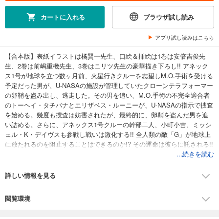
カートに入れる
ブラウザ試し読み
アプリ試し読みはこちら
【合本版】表紙イラストは橘賢一先生、口絵＆挿絵は1巻は安倍吉俊先
生、2巻は前嶋重機先生、3巻はニリツ先生の豪華描き下ろし!! アネック
ス1号が地球を立つ数ヶ月前、火星行きクルーを志望しM.O.手術を受ける
予定だった男が、U-NASAの施設が管理していたクローンテラフォーマー
の卵鞘を盗み出し、逃走した。その男を追い、M.O.手術の不完全適合者
のトーヘイ・タチバナとエリザベス・ルーニーが、U-NASAの指示で捜査
を始める。幾度も捜査は妨害されたが、最終的に、卵鞘を盗んだ男を追
い詰める。さらに、アネックス1号クルーの幹部二人、小町小吉、ミッシ
ェル・K・デイヴスも参戦し戦いは激化する!! 全人類の敵「G」が地球上
に放たれるのを阻止することはできるのか!? その運命は彼らに託される!!
原作完全監修のオリジナルストーリー、ラノベで堂々開幕!!
...続きを読む
詳しい情報を見る
閲覧環境