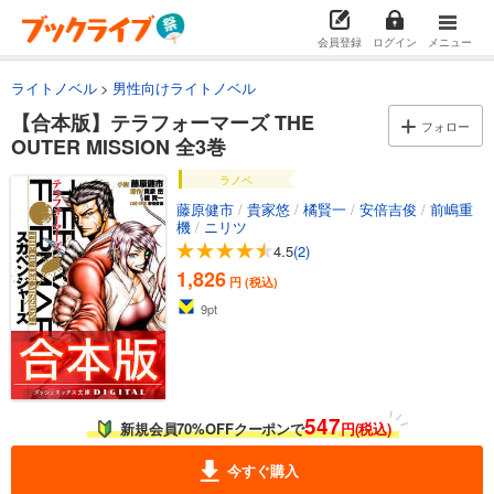
会員登録
ログイン
メニュー
ライトノベル
男性向けライトノベル
【合本版】テラフォーマーズ THE
フォロー
OUTER MISSION 全3巻
ラノベ
藤原健市
/
貴家悠
/
橘賢一
/
安倍吉俊
/
前嶋重
機
/
ニリツ
4.5
(2)
1,826
円 (税込)
9
pt
547
新規会員70%OFFクーポンで
円(税込)
今すぐ購入