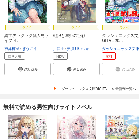
ラノベ
ラノベ
ラノベ
異世界ラクラク無人島ラ
戦狼と軍姫の征戦
ダッシュエックス文庫
イフ 4 ...
GITAL 20...
神津穂民
ぎうにう
川口士
美弥月いつか
続巻入荷
NEW
無料
試し読み
試し読み
試し読み
「ダッシュエックス文庫DIGITAL」の最新刊一覧へ
無料で読める男性向けライトノベル