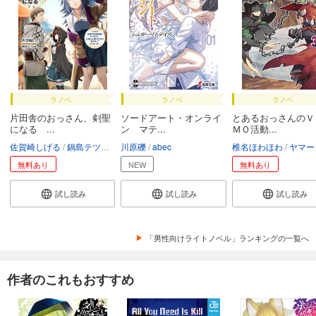
ラノベ
ラノベ
ラノベ
片田舎のおっさん、剣聖
ソードアート・オンライ
とあるおっさんのＶ
になる ...
ン マテ...
ＭＯ活動...
佐賀崎しげる
鍋島テツヒロ
川原礫
abec
椎名ほわほわ
ヤマー
無料あり
NEW
無料あり
試し読み
試し読み
試し読み
「男性向けライトノベル」ランキングの一覧へ
作者のこれもおすすめ