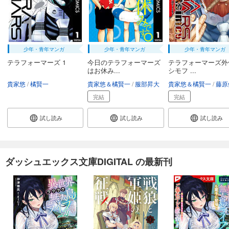
少年・青年マンガ
少年・青年マンガ
少年・青年マンガ
テラフォーマーズ 1
今日のテラフォーマーズ
テラフォーマーズ外
はお休み...
シモフ ...
貴家悠
橘賢一
貴家悠＆橘賢一
服部昇大
貴家悠＆橘賢一
藤原
完結
完結
試し読み
試し読み
試し読み
ダッシュエックス文庫DIGITAL の最新刊