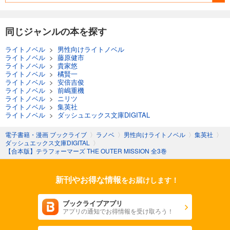
同じジャンルの本を探す
ライトノベル
>
男性向けライトノベル
ライトノベル
>
藤原健市
ライトノベル
>
貴家悠
ライトノベル
>
橘賢一
ライトノベル
>
安倍吉俊
ライトノベル
>
前嶋重機
ライトノベル
>
ニリツ
ライトノベル
>
集英社
ライトノベル
>
ダッシュエックス文庫DIGITAL
電子書籍・漫画 ブックライブ
〉
ラノベ
〉
男性向けライトノベル
〉
集英社
〉
ダッシュエックス文庫DIGITAL
〉
【合本版】テラフォーマーズ THE OUTER MISSION 全3巻
新刊やお得な情報
をお届けします！
ブックライブアプリ
アプリの通知でお得情報を受け取ろう！