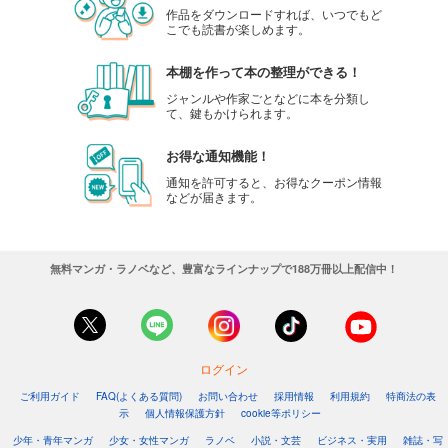
作品をダウンロードすれば、いつでもど
こでも読書が楽しめます。
本棚を作って本の整理ができる！
ジャンルや作家ごとなどに本を分類し
て、鍵もかけられます。
お得な通知機能！
通知を許可すると、お得なクーポン情報
などが届きます。
無料マンガ・ラノベなど、豊富なラインナップで188万冊以上配信中！
ログイン
ご利用ガイド
FAQ(よくある質問)
お問い合わせ
採用情報
利用規約
特商法の表
示
個人情報保護方針
cookie等ポリシー
少年・青年マンガ
少女・女性マンガ
ラノベ
小説・文芸
ビジネス・実用
雑誌・写