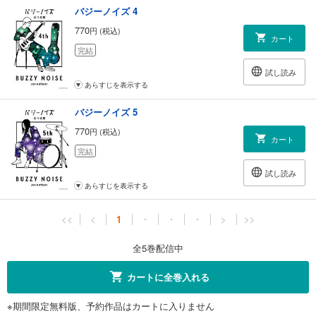
バジーノイズ 4
770
円 (税込)
カート
完結
試し読み
あらすじを表示する
バジーノイズ 5
770
円 (税込)
カート
完結
試し読み
あらすじを表示する
<<
<
1
・
・
・
>
>>
全5巻配信中
カートに全巻入れる
※期間限定無料版、予約作品はカートに入りません