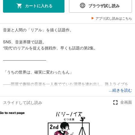
カートに入れる
ブラウザ試し読み
アプリ試し読みはこちら
音楽と人間の「リアル」を描く話題作。
SNS、音楽界隈で話題。
“現代”のリアルを捉える挑戦作、早くも話題の第2集。
―――――――――――
「うちの世界は、確実に変わったもん」
――部屋で趣味の音楽を一人奏でていた清澄を連れ出し、路上ライブを
決行した潮。
...続きを読む
潮がアップした動画は拡散されて、一瞬フォロワーは増えた、けれど…
スライドして試し読み
全画面
世界は、何も変わらなかった。
しかし――ひとりの男が、清澄を訪れる。
清澄と過去を共にし、現在も音楽で“生きる”男。