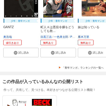
少年・青年マンガ
少年・青年マンガ
少年・青年マンガ
GANTZ
町人Ａは悪役令嬢をどう
妹は知っている
しても救...
奥浩哉
目黒三吉
一色孝太郎
Parum
雁木万里
値引きあり
無料あり
無料あり
試し読み
試し読み
試し読み
「青年マンガ」ランキングの一覧へ
この作品が入っているみんなの公開リスト
作って、共有して、見つける。本好きがつながる公開リスト機能！