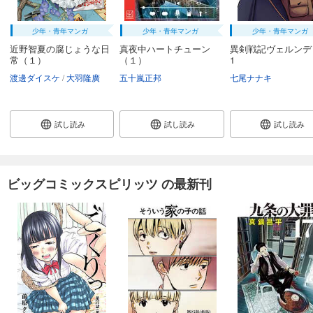
少年・青年マンガ
少年・青年マンガ
少年・青年マンガ
近野智夏の腐じょうな日
真夜中ハートチューン
異剣戦記ヴェルンデ
常（１）
（１）
1
渡邊ダイスケ
大羽隆廣
五十嵐正邦
七尾ナナキ
試し読み
試し読み
試し読み
ビッグコミックスピリッツ の最新刊