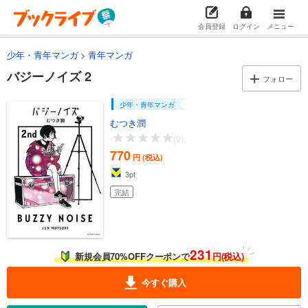
会員登録
ログイン
メニュー
少年・青年マンガ
青年マンガ
バジーノイズ 2
フォロー
少年・青年マンガ
むつき潤
-
(0)
770
円 (税込)
3
pt
完結
231
新規会員70%OFFクーポンで
円(税込)
今すぐ購入