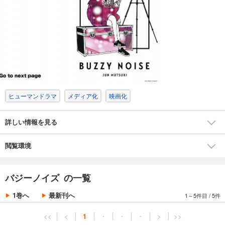
“誰かの心”が動いた――
それは、大きな変化の始まり。
ヒューマンドラマ
メディア化
映画化
詳しい情報を見る
閲覧環境
バジーノイズ の一覧
1巻へ
最新刊へ
1～5件目
/
5件
<<
<
1
・
・
・
>
>>