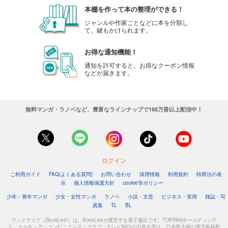
本棚を作って本の整理ができる！
ジャンルや作家ごとなどに本を分類し
て、鍵もかけられます。
お得な通知機能！
通知を許可すると、お得なクーポン情報
などが届きます。
無料マンガ・ラノベなど、豊富なラインナップで188万冊以上配信中！
ログイン
ご利用ガイド
FAQ(よくある質問)
お問い合わせ
採用情報
利用規約
特商法の表
示
個人情報保護方針
cookie等ポリシー
少年・青年マンガ
少女・女性マンガ
ラノベ
小説・文芸
ビジネス・実用
雑誌・写
真集
TL
BL
ブックライブ（BookLive!）は、BookLiveが運営する電子書店です。TOPPANホールディング
ス、カルチュア・コンビニエンス・クラブ、テレビ朝日の出資を受け、日本最大級の電子書籍配