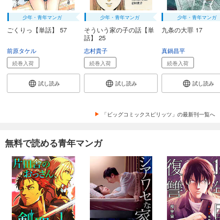
少年・青年マンガ
少年・青年マンガ
少年・青年マンガ
ごくりっ【単話】 57
そういう家の子の話【単
九条の大罪 17
話】 25
前原タケル
志村貴子
真鍋昌平
続巻入荷
続巻入荷
続巻入荷
試し読み
試し読み
試し読み
「ビッグコミックスピリッツ」の最新刊一覧へ
無料で読める青年マンガ