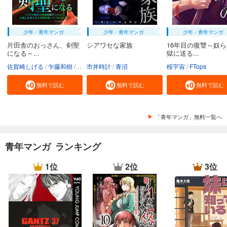
少年・青年マンガ
少年・青年マンガ
少年・青年マンガ
片田舎のおっさん、剣聖
シアワセな家族
16年目の復讐～奴
になる～...
獄に送る...
佐賀崎しげる
乍藤和樹
鍋島テツヒロ
市井時計
青沼
桜宇宙
FTops
無料で読む
無料で読む
無料で読む
「青年マンガ」無料一覧へ
青年マンガ ランキング
1位
2位
3位