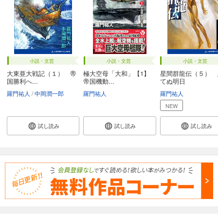
小説・文芸
小説・文芸
小説・文芸
大東亜大戦記（１） 帝
極大空母「大和」【1】
星間群龍伝（５） 
国勝利へ...
帝国機動...
てぬ明日
羅門祐人
中岡潤一郎
羅門祐人
羅門祐人
NEW
試し読み
試し読み
試し読み