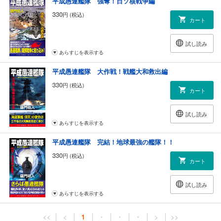
平成愚連艦隊 強奪！日ソ核戦争編
330
円 (税込)
カート
試し読み
あらすじを表示する
平成愚連艦隊 大作戦！戦艦大和救出編
330
円 (税込)
カート
試し読み
あらすじを表示する
平成愚連艦隊 完結！地球最強の艦隊！！
330
円 (税込)
カート
試し読み
あらすじを表示する
<<
<
1
・
・
・
>
>>