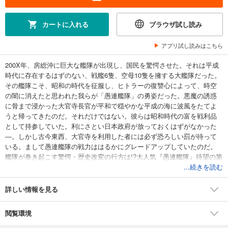
カートに入れる
ブラウザ試し読み
アプリ試し読みはこちら
200X年、房総沖に巨大な艦隊が出現し、国民を驚愕させた。それは平成
時代に存在するはずのない、戦艦6隻、空母10隻を擁する大艦隊だった。
その艦隊こそ、昭和の時代を征服し、ヒトラーの復讐心によって、時空
の闇に消えたと思われた我らが「愚連艦隊」の勇姿だった。悪魔の誘惑
に骨まで浸かった大官寺長官が平和で穏やかな平成の海に波風をたてよ
うと帰ってきたのだ。それだけではない。彼らは昭和時代の富を戦利品
として持参していた。利にさとい日本政府が放っておくはずがなかった
―。しかし古今東西、大官寺を利用した者には必ず恐ろしい罰が待って
いる。まして愚連艦隊の戦力ははるかにグレードアップしていたのだ。
艦隊が巻き起こす驚愕・歴史改変の行方は!?大人気『愚連艦隊』待望の第
2シリーズ、颯爽とスタート。
...続きを読む
詳しい情報を見る
閲覧環境