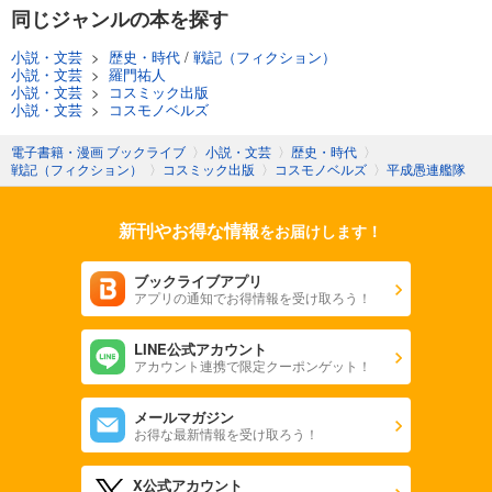
同じジャンルの本を探す
小説・文芸
>
歴史・時代
/
戦記（フィクション）
小説・文芸
>
羅門祐人
小説・文芸
>
コスミック出版
小説・文芸
>
コスモノベルズ
電子書籍・漫画 ブックライブ
〉
小説・文芸
〉
歴史・時代
〉
戦記（フィクション）
〉
コスミック出版
〉
コスモノベルズ
〉
平成愚連艦隊
新刊やお得な情報
をお届けします！
ブックライブアプリ
アプリの通知でお得情報を受け取ろう！
LINE公式アカウント
アカウント連携で限定クーポンゲット！
メールマガジン
お得な最新情報を受け取ろう！
X公式アカウント