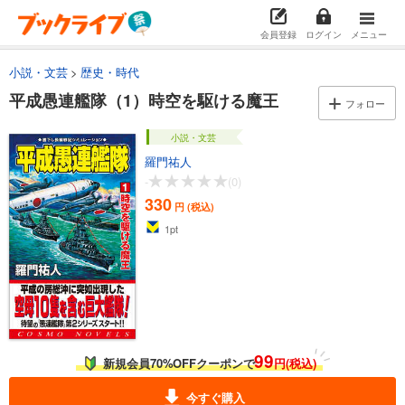
会員登録
ログイン
メニュー
小説・文芸
歴史・時代
平成愚連艦隊（1）時空を駆ける魔王
フォロー
小説・文芸
羅門祐人
-
(0)
330
円 (税込)
1
pt
99
新規会員70%OFFクーポンで
円(税込)
今すぐ購入