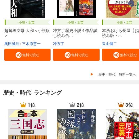
小説・文芸
小説・文芸
小説・文芸
超弩級空母 大和＜小説版
冲方丁歴史小説４作品試
本所おけら長屋【お
＞
し読み合...
読み版・...
奥田誠治
三木原慧一
冲方丁
畠山健二
無料で読む
無料で読む
無料で読む
「歴史・時代」無料一覧へ
歴史・時代 ランキング
1位
2位
3位