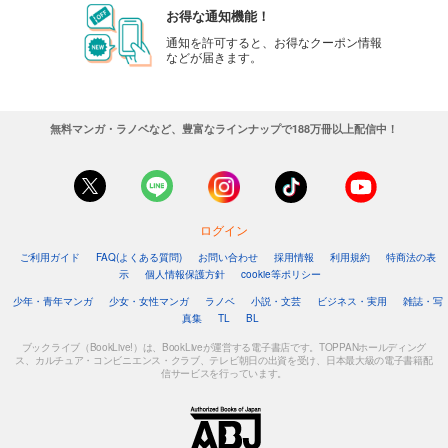
お得な通知機能！
通知を許可すると、お得なクーポン情報
などが届きます。
無料マンガ・ラノベなど、豊富なラインナップで188万冊以上配信中！
ログイン
ご利用ガイド
FAQ(よくある質問)
お問い合わせ
採用情報
利用規約
特商法の表
示
個人情報保護方針
cookie等ポリシー
少年・青年マンガ
少女・女性マンガ
ラノベ
小説・文芸
ビジネス・実用
雑誌・写
真集
TL
BL
ブックライブ（BookLive!）は、BookLiveが運営する電子書店です。TOPPANホールディング
ス、カルチュア・コンビニエンス・クラブ、テレビ朝日の出資を受け、日本最大級の電子書籍配
信サービスを行っています。