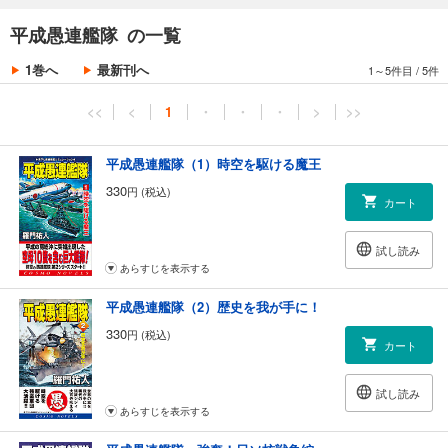
平成愚連艦隊 の一覧
1巻へ
最新刊へ
1～5件目
/
5件
<<
<
1
・
・
・
>
>>
平成愚連艦隊（1）時空を駆ける魔王
330
円 (税込)
カート
試し読み
あらすじを表示する
平成愚連艦隊（2）歴史を我が手に！
330
円 (税込)
カート
試し読み
あらすじを表示する