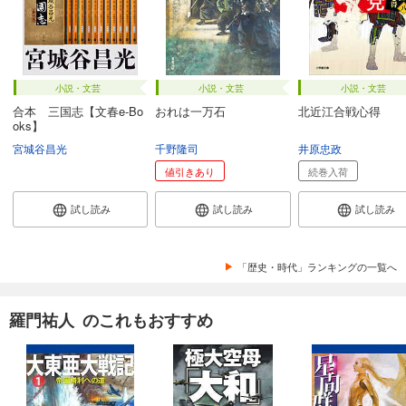
小説・文芸
小説・文芸
小説・文芸
合本 三国志【文春e-Bo
おれは一万石
北近江合戦心得
oks】
宮城谷昌光
千野隆司
井原忠政
値引きあり
続巻入荷
試し読み
試し読み
試し読み
「歴史・時代」ランキングの一覧へ
羅門祐人 のこれもおすすめ