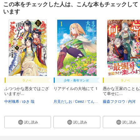
この本をチェックした人は、こんな本もチェックして
います
ラノベ
少年・青年マンガ
ラノベ
ふつつかな悪女ではござ
リアデイルの大地にて 1
愚かな王家のことも
いますが...
て幸せに...
中村颯希
ゆき 哉
月見だしお
Ceez
てんまそ
藤森フクロウ
涼風涼
内河
試し読み
試し読み
試し読み