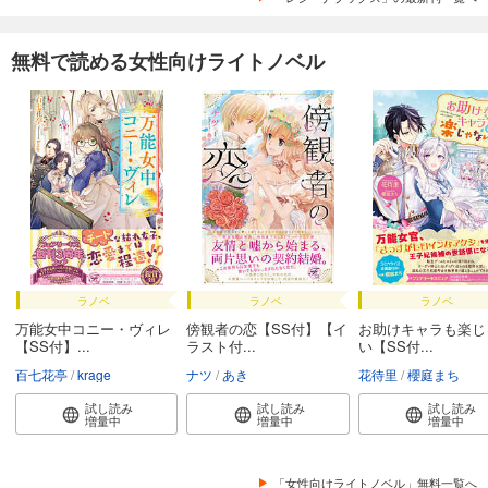
無料で読める女性向けライトノベル
ラノベ
ラノベ
ラノベ
万能女中コニー・ヴィレ
傍観者の恋【SS付】【イ
お助けキャラも楽じ
【SS付】...
ラスト付...
い【SS付...
百七花亭
krage
ナツ
あき
花待里
櫻庭まち
試し読み
試し読み
試し読み
増量中
増量中
増量中
「女性向けライトノベル」無料一覧へ