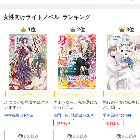
女性向けライトノベル ランキング
1位
2位
3位
ラノベ
ラノベ
ラノベ
ふつつかな悪女ではござ
さようなら、私を選ばな
悪役の王女に転生し
いますが
かった元...
ど、隠し...
中村颯希
ゆき哉
百門一新
浅島ヨシユキ
早瀬黒絵
comet
無料あり
無料あり
試し読み
試し読み
試し読み