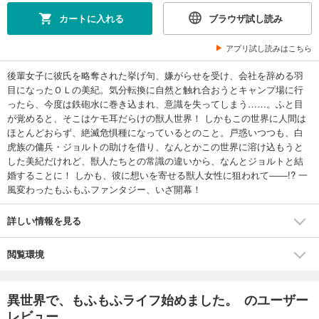
カートに入れる
ブラウザ試し読み
アプリ試し読みはこちら
後輩女子に彼氏を略奪された挙げ句、嫌がらせを受け、会社を辞める羽
目になったＯＬの美紀。気分転換に自然と触れ合おうとキャンプ場に行
ったら、今度は鉄砲水に巻き込まれ、意識を失ってしまう……。ふと目
が覚めると、そこはケモ耳だらけの獣人世界！ しかもこの世界に人間は
ほとんどおらず、絶滅危惧種になっているとのこと。戸惑いつつも、白
虎族の傭兵・ジョルトの助けを借り、なんとかこの世界に溶け込もうと
した美紀だけれど、獣人たちとの常識の違いから、なんとジョルトと結
婚することに！ しかも、彼に想いを寄せる獣人女性に狙われて――!? 一
風変わったもふもふファンタジー、いざ開幕！
詳しい情報を見る
閲覧環境
異世界で、もふもふライフ始めました。 のユーザー
レビュー