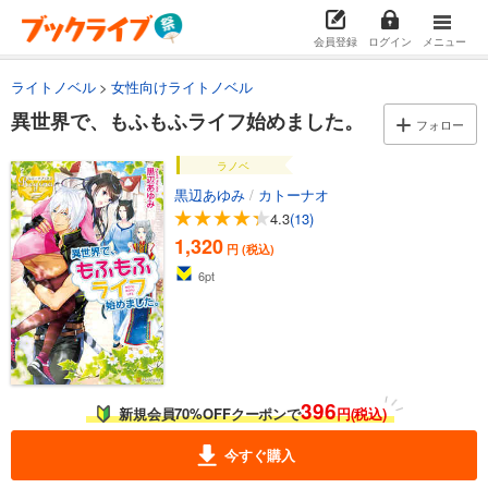
会員登録
ログイン
メニュー
ライトノベル
女性向けライトノベル
異世界で、もふもふライフ始めました。
フォロー
ラノベ
黒辺あゆみ
/
カトーナオ
4.3
(13)
1,320
円 (税込)
6
pt
396
新規会員70%OFFクーポンで
円(税込)
今すぐ購入