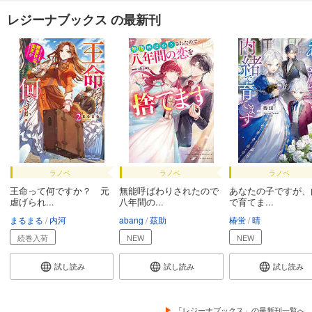
レジーナブックス の最新刊
ラノベ
ラノベ
ラノベ
王命って何ですか？ 元
無能呼ばわりされたので
あなたの子ですが、
虐げられ...
八年間の...
で育てま...
まるまる
内河
abang
茲助
椿蛍
晴
続巻入荷
NEW
NEW
試し読み
試し読み
試し読み
「レジーナブックス」の最新刊一覧へ