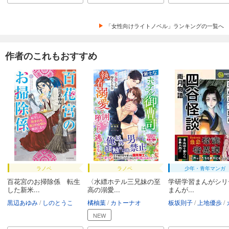
「女性向けライトノベル」ランキングの一覧へ
作者のこれもおすすめ
ラノベ
ラノベ
少年・青年マンガ
百花宮のお掃除係 転生
〈水縹ホテル三兄妹の至
学研学習まんがシリ
した新米...
高の溺愛...
まんが...
黒辺あゆみ
しのとうこ
橘柚葉
カトーナオ
板坂則子
上地優歩
カト
NEW