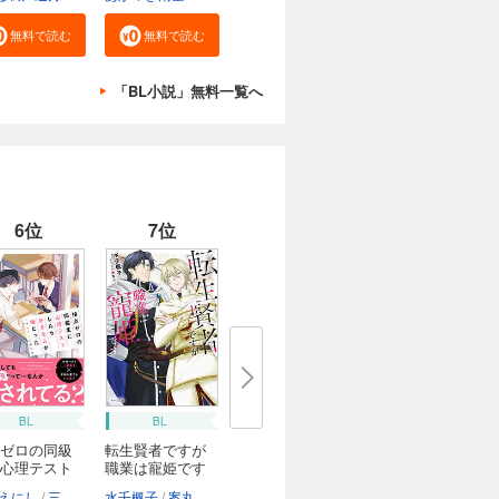
無料で読む
無料で読む
「BL小説」無料一覧へ
6位
7位
BL
BL
ゼロの同級
転生賢者ですが
心理テスト
職業は寵姫です
えにし
三ツ星しずく
水壬楓子
案丸