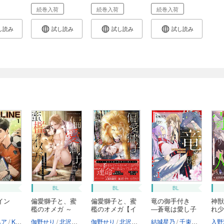
続巻入荷
続巻入荷
続巻入荷
し読み
試し読み
試し読み
試し読み
BL
BL
BL
イン
偏愛獅子と、蜜
偏愛獅子と、蜜
竜の御手付き
神獣
檻のオメガ ～
檻のオメガ【イ
―蒼竜は愛し子
れ少
カ...
ラ...
へ...
ベア
Kanapy
伽野せり
加藤智子
北沢きょう
伽野せり
北沢きょう
結城星乃
千束るち
入野