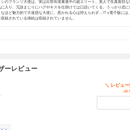
ラシのフランツ大使は、実は出世街道驀進中の超エリート。美人で生真面目な
気に入り、冗談まじりにハグやキスを仕掛けては口説いてくる。うっかり恋に
うなほど魅力的で大迷惑な大使に、惹かれる心は抑えられず…!? ※電子版には
に収録されている挿絵は収録されていません。
ーザーレビュー
＼ レビュ
※購
ュン