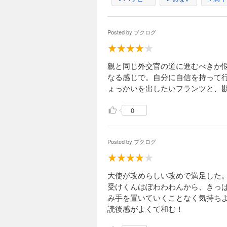
Posted by
ブクログ
親と同じ外交官の道に進むべきか
なる感じで。自分に自信を持って
ょっかいを出したいフランツと、
0
Posted by
ブクログ
大使が攻めらしい攻めで満足した
受けくんはぽわわわんから、きっ
み手を置いていくことなく気持ち
読後感がよくて和む！