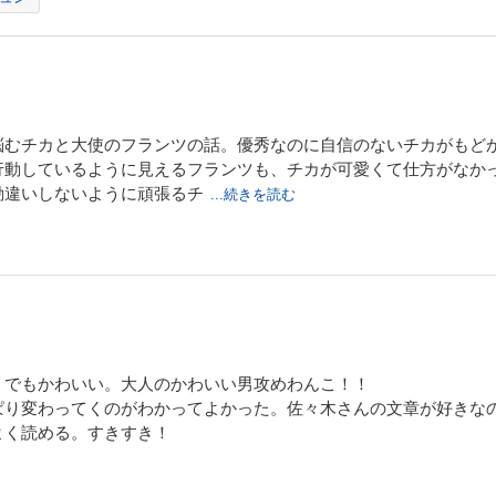
悩むチカと大使のフランツの話。優秀なのに自信のないチカがもど
行動しているように見えるフランツも、チカが可愛くて仕方がなか
勘違いしないように頑張るチ
...続きを読む
。でもかわいい。大人のかわいい男攻めわんこ！！
ぱり変わってくのがわかってよかった。佐々木さんの文章が好きな
よく読める。すきすき！