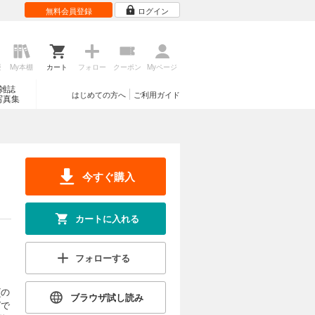
無料会員登録
ログイン
歴
My本棚
カート
フォロー
クーポン
Myページ
雑誌
はじめての方へ
ご利用ガイド
写真集
今すぐ購入
カートに入れる
フォローする
(の
ブラウザ試し読み
グで