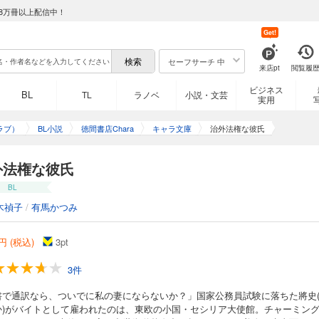
8万冊以上配信中！
Get!
セーフサーチ 中
来店pt
閲覧履
ビジネス
BL
TL
ラノベ
小説・文芸
実用
ラブ）
BL小説
徳間書店Chara
キャラ文庫
治外法権な彼氏
外法権な彼氏
BL
木禎子
/
有馬かつみ
円 (税込)
3
pt
3件
書で通訳なら、ついでに私の妻にならないか？」国家公務員試験に落ちた將史
か)がバイトとして雇われたのは、東欧の小国・セシリア大使館。チャーミン