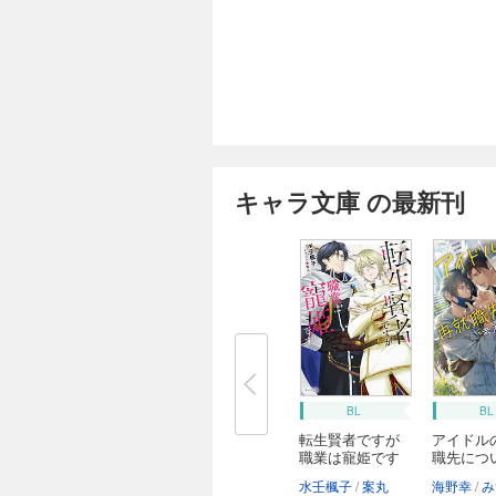
キャラ文庫 の最新刊
BL
BL
転生賢者ですが
アイドル
職業は寵姫です
職先につ
え...
水壬楓子
案丸
海野幸
みず