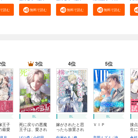
で読む
無料で読む
無料で読む
無料で読む
2位
3位
4位
5位
BL
BL
BL
嫁王子
死に戻りの悪魔
嫁がされたと思
ＶＩＰ
接点
の最愛
王子は、愛され
ったら放置され
生に
る...
た...
し...
逆月酒乱
ばつ森
小代田
中洲める
條
高岡ミズミ
沖麻実也
傘福