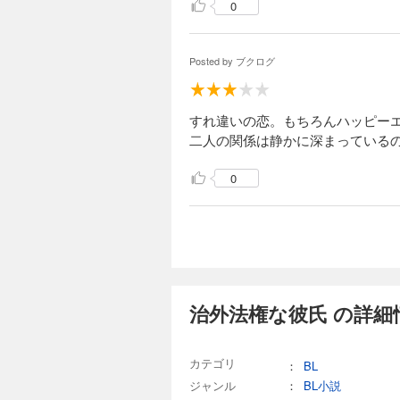
0
Posted by
ブクログ
すれ違いの恋。もちろんハッピー
二人の関係は静かに深まっている
0
治外法権な彼氏 の詳細
カテゴリ
：
BL
ジャンル
：
BL小説