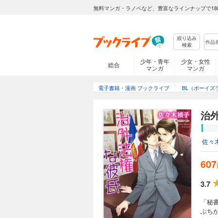
無料マンガ・ラノベなど、豊富なラインナップで18
絞り込み
検索
少年・青年
少女・女性
総合
マンガ
マンガ
電子書籍・漫画 ブックライブ
BL（ボーイズ
治
佐々
607
3.7
「秘
ぶち