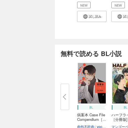
NEW
NEW
試し読み
試
無料で読める BL小説
BL
BL
病案本 Case File
ハーフラ
Compendium［...
［分冊版]
肉包不吃肉
yoco
呉聖華
マンゴー