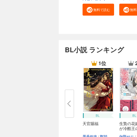
無料で読む
無料
BL小説 ランキング
1位
BL
BL
天官賜福
生贄の花
が冷酷王
に...
墨香銅臭
鄭穎馨
日出的小太陽
伽野せり