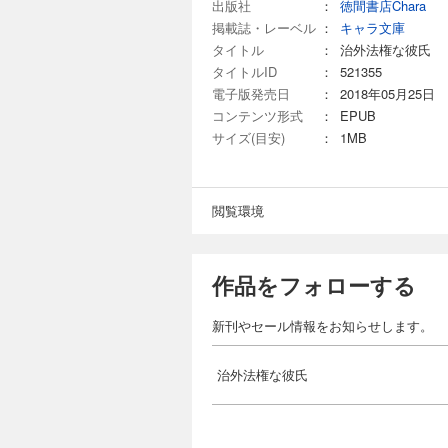
出版社
：
徳間書店Chara
掲載誌・レーベル
：
キャラ文庫
タイトル
：
治外法権な彼氏
タイトルID
：
521355
電子版発売日
：
2018年05月25日
コンテンツ形式
：
EPUB
サイズ(目安)
：
1MB
閲覧環境
作品をフォローする
新刊やセール情報をお知らせします。
治外法権な彼氏