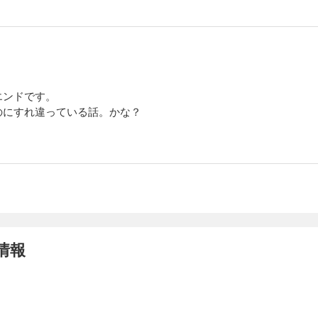
エンドです。
のにすれ違っている話。かな？
情報