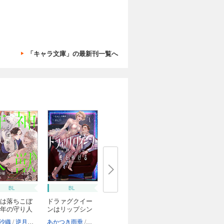
「キャラ文庫」の最新刊一覧へ
BL
BL
は落ちこぼ
ドラァグクイー
年の守り人
ンはリップシン
ク...
沙織
逆月酒乱
あかつき雨垂
鹿島こたる