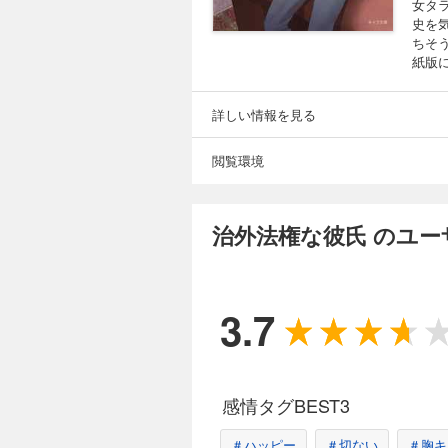
女タ
史を
ちそ
紙版
詳しい情報を見る
閲覧環境
治外法権な彼氏 のユ
3.7
感情タグBEST3
＃ハッピー
＃切ない
＃胸キ