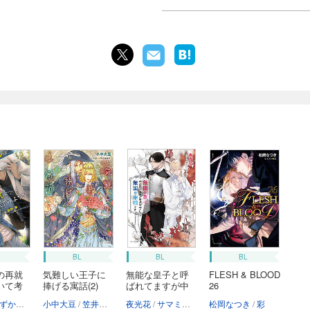
BL
BL
BL
の再就
気難しい王子に
無能な皇子と呼
FLESH & BLOOD
いて考
捧げる寓話(2)
ばれてますが中
26
身...
かねりょう
小中大豆
笠井あゆみ
夜光花
サマミヤアカザ
松岡なつき
彩