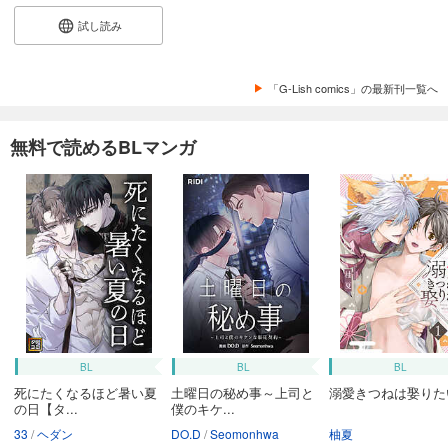
試し読み
「G-Lish comics」の最新刊一覧へ
無料で読めるBLマンガ
BL
BL
BL
死にたくなるほど暑い夏
土曜日の秘め事～上司と
溺愛きつねは娶りた
の日【タ...
僕のキケ...
33
ヘダン
DO.D
Seomonhwa
柚夏