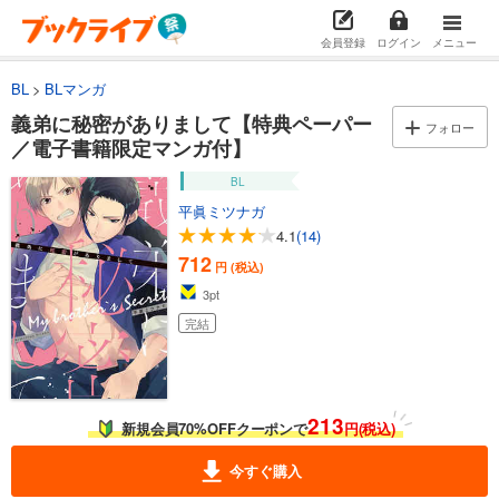
会員登録
ログイン
メニュー
BL
BLマンガ
義弟に秘密がありまして【特典ペーパー
フォロー
／電子書籍限定マンガ付】
BL
平眞ミツナガ
4.1
(14)
712
円 (税込)
3
pt
完結
213
新規会員70%OFFクーポンで
円(税込)
今すぐ購入