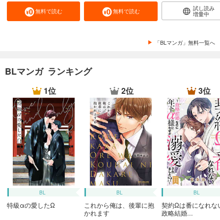
試し読み
無料で読む
無料で読む
増量中
「BLマンガ」無料一覧へ
BLマンガ ランキング
1位
2位
3位
BL
BL
BL
特級αの愛したΩ
これから俺は、後輩に抱
契約Ωは番になれな
かれます
政略結婚...