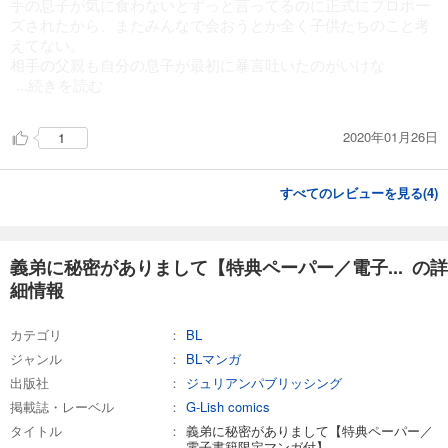
手の息子が気に食わないとずっと言ってるのに正式にプロポー
ズされたから、またみんなで会おうとか全く子供たちのこと考
えてない。
相手の父親も自分の息子が最初に暴言吐いたのがいけな
...続きを読む
2020年01月26日
1
すべてのレビューを見る(
4
)
義弟に秘密がありまして【特典ペーパー／電子... の詳
細情報
カテゴリ
BL
ジャンル
BLマンガ
出版社
ジュリアンパブリッシング
掲載誌・レーベル
G-Lish comics
タイトル
義弟に秘密がありまして【特典ペーパー／
電子書籍限定マンガ付】