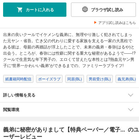
カートに入れる
ブラウザ試し読み
アプリ試し読みはこちら
出来の良いクールでイケメンな義弟に、無理やり激しく犯されてしまっ
た元ヤン・省吾。亡き父の代わりに愛する家族を支える一家の大黒柱で
ある彼は、母親の再婚話が浮上したことで、未来の義弟・春弥(はるや)と
出会う。ところが、春弥には性癖に関する重大な秘密があるようで――!?
クールで生意気な年下男子の、エロくて甘えたな本性とは?熱血元ヤン男
子に“世界一かわいい義弟”ができるまでの、ファミリーラブライフ!
紙書籍同時配信
ボーイズラブ
同居(BL)
男前受け(BL)
義兄弟(BL)
詳しい情報を見る
閲覧環境
義弟に秘密がありまして【特典ペーパー／電子... のユ
ーザーレビュー