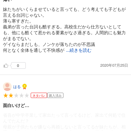
妹たちがいくらませていると言っても、どう考えても子どもが
言える台詞じゃない。
薄ら寒すぎた。
義弟が言った台詞も酷すぎる。高校生だから仕方ないとして
も、他にも酷くて惹かれる要素がなさ過ぎる。人間的にも魅力
がまるでない。
ゲイならまだしも、ノンケが落ちたのが不思議
何となく全体を通して不快感が
...続きを読む
2020年07月25日
0
はる
ネタバレ
購入済み
面白いけど…
省吾が中学卒業して家出たって言ってるけど、家出て何処で住
んでたんだ？
母親が子供たちが嫌なら再婚しないと言ってるが妹たちが、相