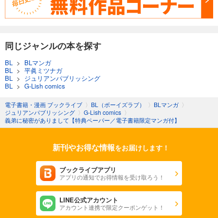
同じジャンルの本を探す
BL
>
BLマンガ
BL
>
平眞ミツナガ
BL
>
ジュリアンパブリッシング
BL
>
G-Lish comics
電子書籍・漫画 ブックライブ
〉
BL（ボーイズラブ）
〉
BLマンガ
〉
ジュリアンパブリッシング
〉
G-Lish comics
〉
義弟に秘密がありまして【特典ペーパー／電子書籍限定マンガ付】
新刊やお得な情報
をお届けします！
ブックライブアプリ
アプリの通知でお得情報を受け取ろう！
LINE公式アカウント
アカウント連携で限定クーポンゲット！