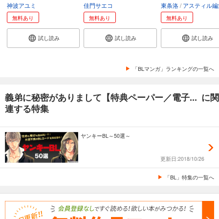
神波アユミ
佳門サエコ
東条洛
アスティル編
無料あり
無料あり
無料あり
試し読み
試し読み
試し読み
「BLマンガ」ランキングの一覧へ
義弟に秘密がありまして【特典ペーパー／電子... に関
連する特集
ヤンキーBL～50選～
更新日:2018/10/26
「BL」特集の一覧へ