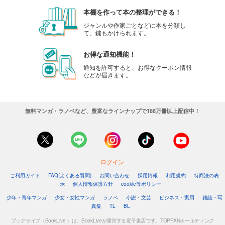
本棚を作って本の整理ができる！
ジャンルや作家ごとなどに本を分類し
て、鍵もかけられます。
お得な通知機能！
通知を許可すると、お得なクーポン情報
などが届きます。
無料マンガ・ラノベなど、豊富なラインナップで188万冊以上配信中！
ログイン
ご利用ガイド
FAQ(よくある質問)
お問い合わせ
採用情報
利用規約
特商法の表
示
個人情報保護方針
cookie等ポリシー
少年・青年マンガ
少女・女性マンガ
ラノベ
小説・文芸
ビジネス・実用
雑誌・写
真集
TL
BL
ブックライブ（BookLive!）は、BookLiveが運営する電子書店です。TOPPANホールディング