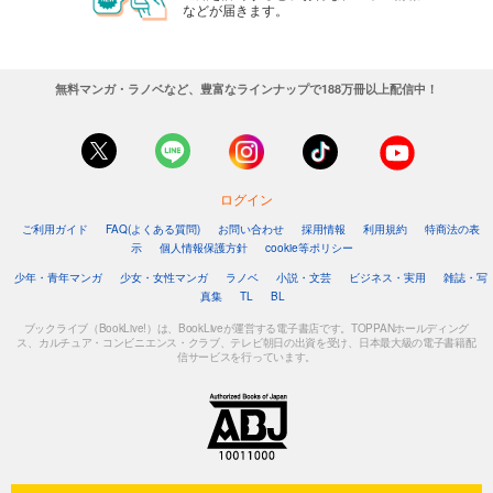
などが届きます。
無料マンガ・ラノベなど、豊富なラインナップで188万冊以上配信中！
ログイン
ご利用ガイド
FAQ(よくある質問)
お問い合わせ
採用情報
利用規約
特商法の表
示
個人情報保護方針
cookie等ポリシー
少年・青年マンガ
少女・女性マンガ
ラノベ
小説・文芸
ビジネス・実用
雑誌・写
真集
TL
BL
ブックライブ（BookLive!）は、BookLiveが運営する電子書店です。TOPPANホールディング
ス、カルチュア・コンビニエンス・クラブ、テレビ朝日の出資を受け、日本最大級の電子書籍配
信サービスを行っています。