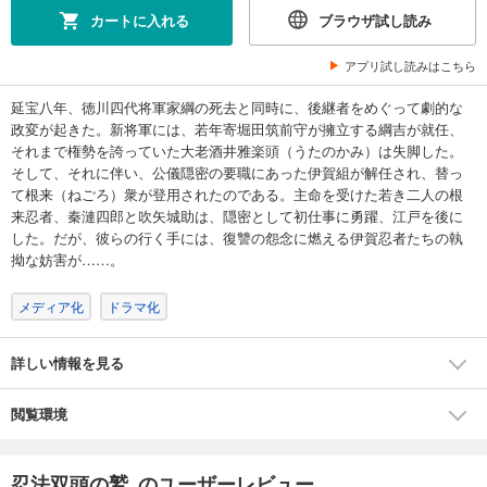
カートに入れる
ブラウザ試し読み
アプリ試し読みはこちら
延宝八年、徳川四代将軍家綱の死去と同時に、後継者をめぐって劇的な
政変が起きた。新将軍には、若年寄堀田筑前守が擁立する綱吉が就任、
それまで権勢を誇っていた大老酒井雅楽頭（うたのかみ）は失脚した。
そして、それに伴い、公儀隠密の要職にあった伊賀組が解任され、替っ
て根来（ねごろ）衆が登用されたのである。主命を受けた若き二人の根
来忍者、秦漣四郎と吹矢城助は、隠密として初仕事に勇躍、江戸を後に
した。だが、彼らの行く手には、復讐の怨念に燃える伊賀忍者たちの執
拗な妨害が……。
メディア化
ドラマ化
詳しい情報を見る
閲覧環境
忍法双頭の鷲 のユーザーレビュー