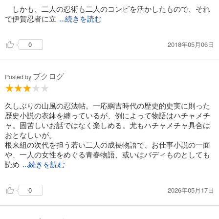
しかも、二人の忍術も二人のコンビを活かしたもので、それ
で伊賀忍者に立
...続きを読む
2018年05月06日
0
ブクログ
Posted by
久しぶりの山風の忍法帖。一応綱吉時代の歴史的史実に則った
歴史小説の衣鉢を纏っているが、例によって物語はハチャメチ
ャ。固苦しいお話ではなく楽しめる。尤もハチャメチャ具合は
おとなしいが。
根来組の次代を担う若い二人の成長物語で、お仕事小説の一面
や、一人の女性をめぐる青春物語、或いはバディものとしても
読め
...続きを読む
2026年05月17日
0