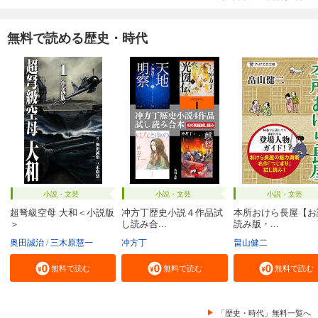
無料で読める歴史・時代
小説・文芸
小説・文芸
小説・文芸
超弩級空母 大和＜小説版
冲方丁歴史小説４作品試
本所おけら長屋【お
＞
し読み合...
読み版・...
奥田誠治
三木原慧一
冲方丁
畠山健二
無料で読む
無料で読む
無料で読む
「歴史・時代」無料一覧へ