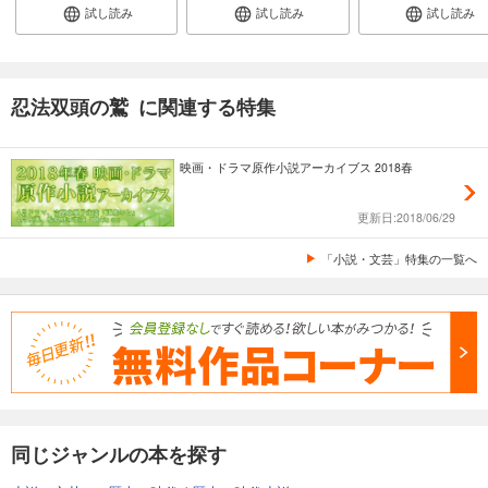
試し読み
試し読み
試し読み
忍法双頭の鷲 に関連する特集
映画・ドラマ原作小説アーカイブス 2018春
更新日:2018/06/29
「小説・文芸」特集の一覧へ
同じジャンルの本を探す