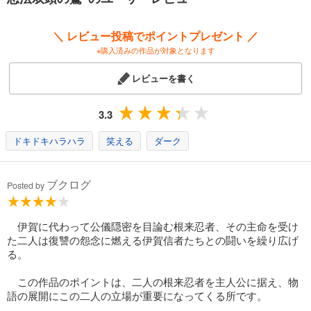
＼ レビュー投稿でポイントプレゼント ／
※購入済みの作品が対象となります
レビューを書く
3.3
ドキドキハラハラ
笑える
ダーク
ブクログ
Posted by
伊賀に代わって公儀隠密を目論む根来忍者、その主命を受け
た二人は復讐の怨念に燃える伊賀信者たちとの闘いを繰り広げ
る。
この作品のポイントは、二人の根来忍者を主人公に据え、物
語の展開にこの二人の立場が重要になってくる所です。