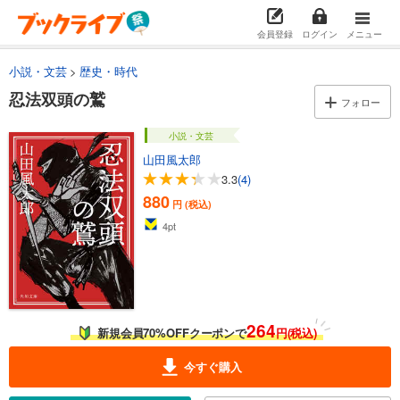
会員登録
ログイン
メニュー
小説・文芸
歴史・時代
忍法双頭の鷲
フォロー
小説・文芸
山田風太郎
3.3
(4)
880
円 (税込)
4
pt
264
新規会員70%OFFクーポンで
円(税込)
今すぐ購入