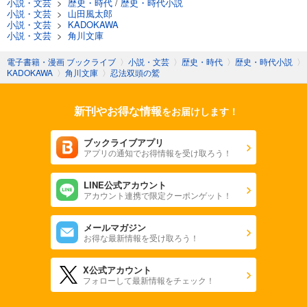
小説・文芸
>
歴史・時代
/
歴史・時代小説
小説・文芸
>
山田風太郎
小説・文芸
>
KADOKAWA
小説・文芸
>
角川文庫
電子書籍・漫画 ブックライブ
〉
小説・文芸
〉
歴史・時代
〉
歴史・時代小説
〉
KADOKAWA
〉
角川文庫
〉
忍法双頭の鷲
新刊やお得な情報
をお届けします！
ブックライブアプリ
アプリの通知でお得情報を受け取ろう！
LINE公式アカウント
アカウント連携で限定クーポンゲット！
メールマガジン
お得な最新情報を受け取ろう！
X公式アカウント
フォローして最新情報をチェック！