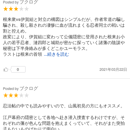
ブクログ
Posted by
根来衆vs伊賀組と対立の構図はシンプルだが、作者常道の騙し
騙され、殺し殺されの凄惨に血が流れまくる忍者同士の戦いは
割と控えめ。
政変により、伊賀組に変わって公儀隠密に登用された根来お小
人の若手忍者、漣四郎と城助が密かに探っていく諸藩の陰謀や
秘密は下半身絡みが多くどこかユーモラス。
ラストは根来の首領
...続きを読む
2021年03月22日
0
ブクログ
Posted by
忍法帖の中でも読みやすいので、山風初見の方にもオススメ。
江戸幕府の隠密として各地へ赴き潜入捜査するわけですが、そ
れぞれの藩が色んな問題を抱えまくっていて、それがまた突拍
子もないものばかりで面白い。