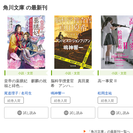
角川文庫 の最新刊
小説・文芸
小説・文芸
小説・文芸
皇帝の薬膳妃 麒麟の祝
脳科学捜査官 真田夏
高一事変 II
福と緋色...
希 アンハ...
尾道理子
名司生
鳴神響一
松岡圭祐
続巻入荷
続巻入荷
続巻入荷
試し読み
試し読み
試し読み
「角川文庫」の最新刊一覧へ