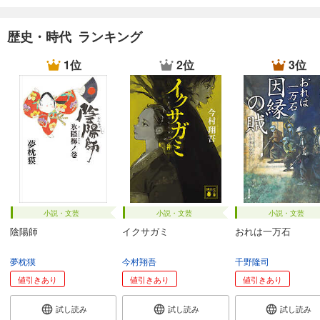
歴史・時代 ランキング
1位
2位
3位
小説・文芸
小説・文芸
小説・文芸
陰陽師
イクサガミ
おれは一万石
夢枕獏
今村翔吾
千野隆司
値引きあり
値引きあり
値引きあり
試し読み
試し読み
試し読み