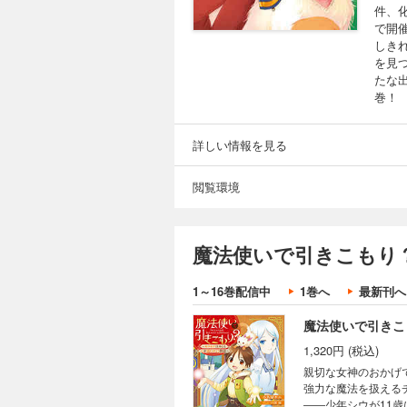
件、
で開
しき
を見
たな
巻！
詳しい情報を見る
閲覧環境
魔法使いで引きこもり？
1～16巻配信中
1巻へ
最新刊へ
魔法使いで引きこ
1,320円 (税込)
親切な女神のおかげ
強力な魔法を扱える
――少年シウが11