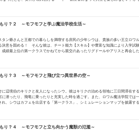
赴いた彼は、道中でペットになった猫型騎獣のフェレスと共に新しい生活を始める
な人々との出会いを通して、シウの世界は少しずつ広がっていく――。チート能力
フの異世界のんびりスローライフ、開幕！
もり？２ ～モフモフと学ぶ魔法学校生活～
スタン爺さんと王都での暮らしを満喫する庶民の少年シウは、貴族の多い王立ロワ
る決意を固める！ そんな彼は、チート能力【スキル】や豊富な知識により入学試
、成績最上位の第一クラスでかねてから親交のあったリグドールやアリスと再会し
のための遠出を通して、より交流を深めていく。さらに、シウの成績を考慮した教
略科目を受講する」よう勧められ、その授業では生徒会のエドヴァルドやヒルデガ
の外でも新たな出会いがあるなど、シウの世界は広がるばかりであった――!!
もり？３ ～モフモフと飛び立つ異世界の空～
けに辺境伯のキリクと友人になったシウ。彼はキリクの治める領地に三日間滞在す
宮に潜ったり、飛竜に乗ったりと充実した時を過ごす。また、ロワル魔法学院では
され、シウはカフェを出店する「第一クラス」、シミュレーションマップを披露す
の展示をする「研究科」と足を運ぶべき場所が多く、大忙し！ そして、学校の全
シウがリグドール達の指導役として面倒を見ることに!? Webで絶大な人気を誇る
ント満載の第３弾！
もり？４ ～モフモフと立ち向かう魔獣の氾濫～