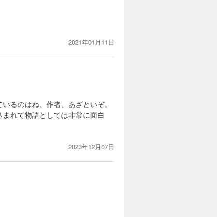
カートに入れる
により初め
試し読み
して参加す
やスケジュ
2021年01月11日
準備はてん
カートに入れる
た。シウは
ているのはね、作者、あざといぞ。
試し読み
人と交わっ
込まれて物語としては非常に面白
を受け
かる。統率
2023年12月07日