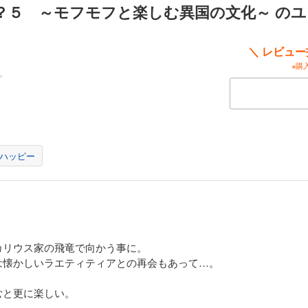
？５ ～モフモフと楽しむ異国の文化～ の
名付けたその幼獣と雪豹型騎獣ブランカ二匹の世話をする忙しくも楽しい日々を送
はかねてより約束していたククールスとの「狩人の里」への旅に出発することに。
の血を調べること。ハイエルフに救われた狩人達がつくったというその里で、二人
 大人気スローライフ物語、第11弾！
＼ レビュ
※購
もり？１２ ～モフモフと楽しむ夏休みの南国観光～
ぐ待望の夏休み。シウは以前からキリクとの旅行を予定していたところ、休み前の
休学してしまったという話を耳にする。彼女は貴族の社交界であらぬ噂を立てられ
なくなっていたのだ。シウは少しでも彼女の助けになればと思い、旅行に誘うこと
と共に南国フェデラルにやってきたシウ一行は、観光の目玉であるレースやサーカ
ハッピー
、シウはこの旅行に乗じて”ある計画”を進めていく――。大人気異世界スローライフ
もり？１３ ～モフモフと巻き込まれる水面下の騒動～
リアのお見合いを成功させ旅先から帰ってきたシウたち。だが二人の婚約によって
変化し貴族の間で大規模な政争が起こってしまったという。さらにヒルデガルドが
カリウス家の飛竜で向かう事に。
、シウとアマリアは一部の貴族生徒から目の敵にされるようになっていた。そんな
は懐かしいラエティティアとの再会もあって…。
然鉢合わせ口論となってしまう。その場を何とかやり過ごしたシウは騒動の最中に
いることに気づく。シウはその黒幕の正体を突き止めようと動き出すのだが……!?
、第13弾！
むと更に楽しい。
もり？１４ ～モフモフと回る魔法学院文化祭～