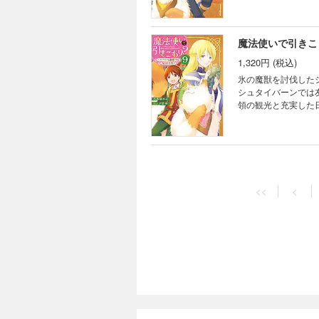
ったシウだったが、
魔法使いで引きこ
1,320円 (税込)
氷の魔獣を討伐した
シュタイバーンでは
領の観光と充実した
起きたという知らせ
くなってしまったシ
世界スローライフ物
魔法使いで引きこ
1,320円 (税込)
<<
<
充実した休みも終わ
れ付き纏われること
受けていると知った
めに動き出す。とこ
大人気異世界スロー
魔法使いで引きこ
1,320円 (税込)
シウのもとに新たな