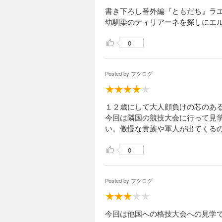
書き下ろし番外編『ともだち』ラ
1,485円 (税込)
幼馴染のティリアーネを探しにエ
長かった夏が終わり
ての文化祭が開催さ
ることに。同じく実
0
ール調整など仕事は
やわんやの大忙しで…
Posted by
ブクログ
魔法使いで引きこ
1,485円 (税込)
年の瀬も迫った山眠
１２歳にして大人顔負けの芯のあ
そこで里の人々に農
今回は隣国の競技大会に行って見
て生きることを選ん
い。傲慢な貴族や軍人が出てくる
る。彼らを襲ったの
の取れた襲撃に疑問
0
Posted by
ブクログ
今回は他国への格技大会への見学