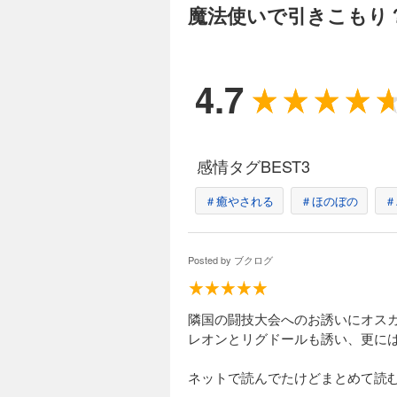
魔法使いで引きこもり
った。シウはクロと
らしばらくしてシウ
に流れるハイエルフ
フの謎に迫る――!?
4.7
魔法使いで引きこ
1,320円 (税込)
魔法学院ではもうす
で級友のアマリアが
感情タグBEST3
外へ出ることもでき
アマリアや友人たち
＃癒やされる
＃ほのぼの
＃
のだった。そんな中
12弾！
魔法使いで引きこ
Posted by
ブクログ
1,320円 (税込)
無事にキリクとアマ
国の勢力図は大きく
隣国の闘技大会へのお誘いにオス
したことも相まって
レオンとリグドールも誘い、更に
はヒルデガルドと偶
ルドを唆した黒幕が
世界スローライフ物語
ネットで読んでたけどまとめて読
魔法使いで引きこ