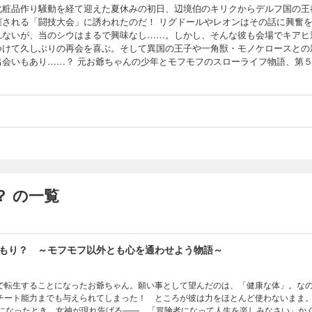
化粧品作り騒動を経て迎えた夏休みの初日、辺境伯のキリクからデルフ国の王
催される「闘技大会」に誘われたのだ！ リグドールやレオンはその話に興奮
れないが、当のシウはまるで興味なし……。しかし、そんな彼も会場でキアヒ
つけて久しぶりの再会を喜ぶ。そして異国の王子や一角獣・モノケロースとの
出会いもあり……？ 元お爺ちゃんの少年とモフモフのスローライフ物語、第
 の一覧
もり？ ～モフモフ以外とも心を通わせよう物語～
で転生することになったお爺ちゃん。願い事として望んだのは、「健康な体」。な
チート能力までも与えられてしまった！ ところが彼は力をほとんど使わないまま
歳になったとき、女神が現れ告げる――。「冒険者になって人生を楽しみなさい」か