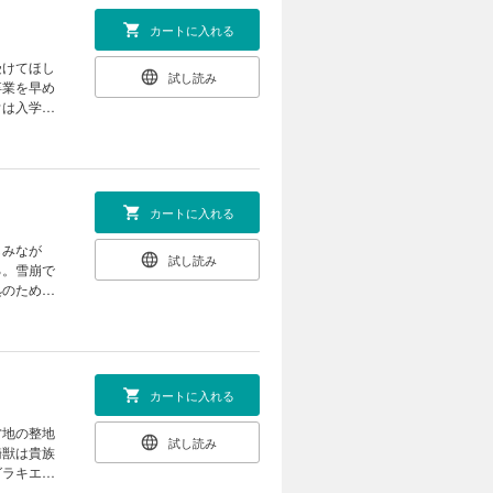
カートに入れる
受けてほし
試し読み
卒業を早め
ウは入学の
誕生祭を見
―。大人気
カートに入れる
しみなが
試し読み
る。雪崩で
処のため初
子供を救出
カートに入れる
営地の整地
試し読み
騎獣は貴族
グラキエー
救助に向か