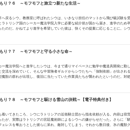
もり？６ ～モフモフと旅立つ新たな生活～
常へ戻るシウ。教務室に呼ばれたシウは、いきなり担任のマットから飛び級試験を
とラトリシア国のシーカー魔法学院入学に必要な紹介状が国から届き、進学のため
ったのだ。かねてより進学を希望していた彼は、快くその提案に応じることに。シ
、人工地下迷宮を学校総出で作ったり、ベルヘルトとエドラの結婚式をあげたり、
く日常を過ごしていく。そしてとうとうシウが王都ロワルを去る日がやってきて―
物語、出会いと別れの第６弾！
もり？７ ～モフモフと守る小さな命～
カー魔法学院へと進学したシウは、今まで通りマイペースに勉学や魔道具開発に勤
と交流を深めていく。そんな中冒険者ギルドからシウたちへ「強制依頼」が出され
型魔獣の群れが出現し、復旧に当たっていた作業員たちが襲われたというのだ。対
はそこで、雪洞に取り残され衰弱していた奴隷たちと、父親を失ったリュカという
大人気異世界スローライフ物語、ラトリシア国編本格スタート！
もり？８ ～モフモフと駆ける雪山の決戦～【電子特典付き】
ち着いてきたころ、シウにラトリシアの近衛騎士団から指名依頼が入る。内容は宿
ったが、実際はラトリシアの宮廷魔術師によるシウへの嫌がらせだった。さらに「
フェレスを奪おうとした彼らに呆れ、敵対してしまう。それから数日後、氷の魔獣
や冒険者たちが雪山で孤立してしまったという知らせが入る。ギルドの頼みで急ぎ