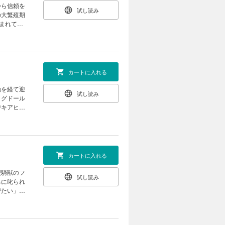
から信頼を
試し読み
の大繁殖期
まれてし
少年シウで
カートに入れる
動を経て迎
試し読み
リグドール
でキアヒ達
……？ 元
カートに入れる
型騎獣のフ
試し読み
ちに叱られ
びたい」と
と相棒の騎
物語!!