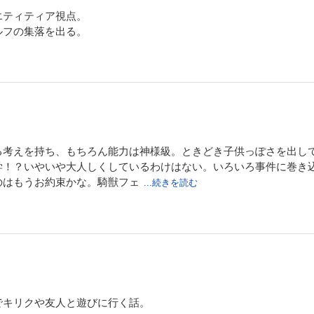
エティティア視点。
ルフの集落を出る。
、季節が秋へと移り変わる頃。シーカー魔法学院では、生徒会長ティベリオの発案
れることとなった。シウもまたティベリオから直々に頼みこまれ文化祭実行委員と
行委員となったプルウィアと共に早速作業に取り掛かるシウだったが、企画の確認
山積み。さらには友人たちの出し物の手伝いまで引き受けてしまい、シウの文化祭
…!? 大人気異世界スローライフ物語、第14弾！
もり？１５ ～モフモフと大切にする皆の絆～
るの月。シウは友人のガルエラドと共に、彼の故郷である竜人族の里へとやってき
る考えを持ち、もちろん能力は神様級。ときどき子供っぽさを出し
業を教え、かわりに彼らが受け継いできた歴史を教えてもらうことに。そんな中、
学！？いやいや大人しくしているわけはない。いろいろ事件に巻き
だハイエルフの一族である”ゲハイムニスドルフ”の使者が魔獣に襲われたとの知らせ
のはもうお約束かな。騎獣フェ
...続きを読む
は猿型の魔獣だった。しかも普段は単独行動を好む魔獣たちがなぜか集団で襲い掛
を持ったシウは、魔獣たちの中に「言葉を話す」魔獣を見つけて――!?
でキリクや友人と遊びに行く話。