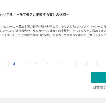
そこで待っていたのは魔獣ではなくあの宮廷魔術師と騎士団たちで――!? 大人気
ーライフ物語、第八弾！ 【電子限定特典：同著者「家つくりスキルで異世界を生き延びろ」の試し読
もり？９ ～モフモフと謳歌する友との休暇～
シウはシーカー魔法学院の長期休暇を利用して、キリクと共にシュタイバーンへと
友人たちとの近況報告や、リュカたちを連れての小旅行、そしてキリクの収めるオ
日々を送った。だが休暇の最終日に突然、オスカリウス領内で魔獣の氾濫【スタン
が届く。対処のため帰りの移動手段である竜騎士たちが出払ってしまいラトリシア
ウは、一刻も早く事態を収束させるため二度目の氾濫鎮圧に乗り出すのだが――!?
語、第9弾！
もり？１０ ～モフモフと見守る家族の誕生～
1
2
・
・
・
・
・
・
・
・
り、魔法学院での日常に戻ったシウだったがひょんなことから白狼獣人のシルトに
に。さらにヒルデガルドの傲慢な行いによってシュタイバーン出身の女子生徒たち
シウは、生徒会長のティベリオや変わり者の教師オルテンシアの協力を得て彼女た
ろが、そんなトラブル続きで大忙しの中、突然コルから預かった卵石が孵ってしま
ライフ物語、第10弾！
※期間限
もり？１１ ～モフモフと旅する秘境の地～
家族やってきた！ 二つ目の卵石から生まれたその子は真っ黒な九官鳥型希少獣の