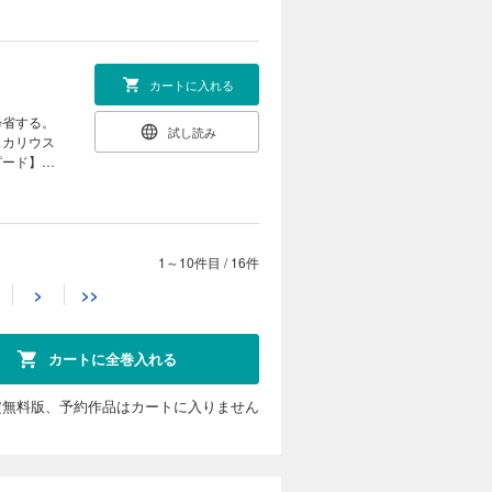
異世界スロ
み付き】
カートに入れる
帰省する。
試し読み
スカリウス
ピード】が
国に戻れな
 大人気異
1～10件目
/
16件
カートに入れる
>
>>
目を付けら
試し読み
がいじめを
ちを守るた
カートに全巻入れる
い――!?
定無料版、予約作品はカートに入りません
カートに入れる
赤ちゃんだ