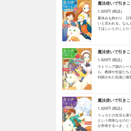
魔法使いで引きこ
1,320円 (税込)
夏休みも終わり、日
いと言われる。なん
てほしいとのことだ
準備を進めながらも
て回ったりと、忙し
異世界スローライフ
魔法使いで引きこ
1,320円 (税込)
ラトリシア国のシー
ら、教師や生徒たち
封鎖された街道に狼
動調査に赴いたシウ
するのだが……！ 
魔法使いで引きこ
1,320円 (税込)
リュカとの生活も落
という簡単なものだ
が所有するべき」と
スギガスが現れ兵士