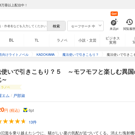
8万冊以上配信中！
Get!
セーフサーチ 中
来店pt
閲覧履
ビジネス
BL
TL
ラノベ
小説・文芸
実用
性向けライトノベル
KADOKAWA
魔法使いで引きこもり？
魔法使いで引きこ
法使いで引きこもり？５ ～モフモフと楽しむ異国
化～
ラノベ
屋エム
/
戸部淑
20
円 (税込)
6
pt
13件
の氾濫を乗り越えたシウに、騒がしい夏の気配が近づいてくる。消えた塊射機