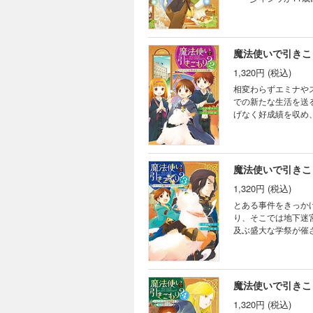
者になるべく王都へ
依頼や、王都の様々
た少年シウとモフモ
魔法使いで引きこ
1,320円 (税込)
相変わらずエミナや
での新たな生活を送
げなく好成績を収め
ールとは授業の予習
び級して高学年の戦
合う。そして、学校
魔法使いで引きこ
1,320円 (税込)
とある事件をきっか
り、そこでは地下迷
及ぶ盛大な学祭が催
科」、新しい魔道具
行われる合宿では、
ーライフ物語、イベ
魔法使いで引きこ
1,320円 (税込)