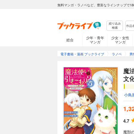
無料マンガ・ラノベなど、豊富なラインナップで18
絞り込み
検索
少年・青年
少女・女性
総合
マンガ
マンガ
電子書籍・漫画 ブックライブ
ラノベ
男
魔
文
小鳥
1,3
4.7
魔獣