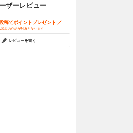
試し読み
ユーザーレビュー
る。それか
目的はシウ
はハイエル
ー投稿でポイントプレゼント ／
入済みの作品が対象となります
カートに入れる
レビューを書く
最後の授業
試し読み
た心労から
に。そして
スを楽しむ
物語、第
カートに入れる
ラトリシア
試し読み
悪評を吹聴
ある日シウ
、ヒルデガ
 大人気異