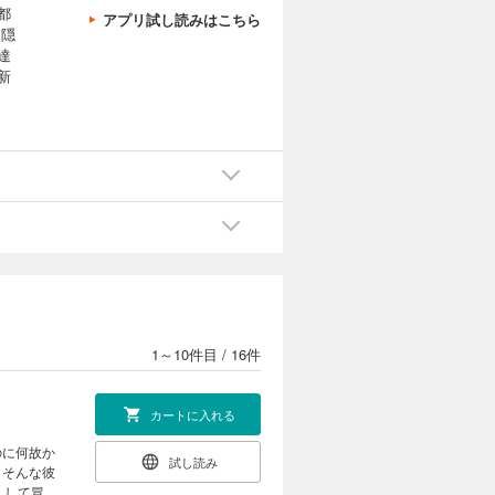
都
アプリ試し読みはこちら
を隠
達
新
５
1～10件目
/
16件
カートに入れる
のに何故か
試し読み
。そんな彼
くして冒険