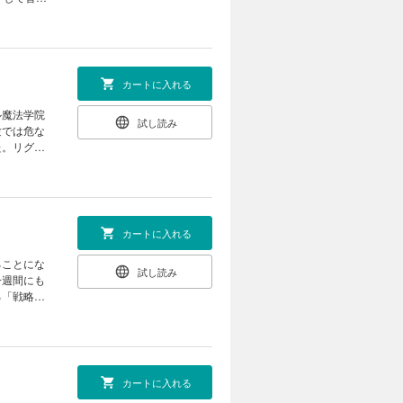
。ギルドの
を持て余し
カートに入れる
ル魔法学院
試し読み
験では危な
た。リグド
師から「飛
ルドと知り
カートに入れる
ることにな
試し読み
一週間にも
る「戦略
体演習前に
異世界スロ
カートに入れる