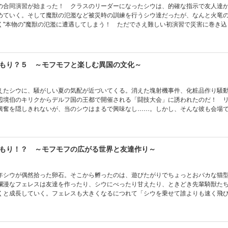
の合同演習が始まった！ クラスのリーダーになったシウは、的確な指示で友人達
めていく。そして魔獣の氾濫など被災時の訓練を行うシウ達だったが、なんと火竜
く"本物の"魔獣の氾濫に遭遇してしまう！ ただでさえ難しい初演習で災害に巻き込
魔法学院の生徒達。そんな中、やはりただひとり冷静なのはチート能力を持て余す
界スローライフ、大事件発生の第４巻!!
もり？５ ～モフモフと楽しむ異国の文化～
えたシウに、騒がしい夏の気配が近づいてくる。消えた塊射機事件、化粧品作り騒
辺境伯のキリクからデルフ国の王都で開催される「闘技大会」に誘われたのだ！ 
興奮を隠しきれないが、当のシウはまるで興味なし……。しかし、そんな彼も会場
の再会を喜ぶ。そして異国の王子や一角獣・モノケロースとの新たな出会いもあり
モフモフのスローライフ物語、第５巻！
もり！？ ～モフモフの広がる世界と友達作り～
年シウが偶然拾った卵石。そこから孵ったのは、遊びたがりでちょっとおバカな猫
爛漫なフェレスは友達を作ったり、シウにべったり甘えたり、ときどき先輩騎獣た
くと成長していく。フェレスも大きくなるにつれて「シウを乗せて誰よりも速く飛
練を積み始める。そんなある日、フェレスはひとりで散歩中に、卵石専門の冒険者
なるのだが……。フェレス視点で贈る、完全書き下ろしのモフモフ異世界スローライフ