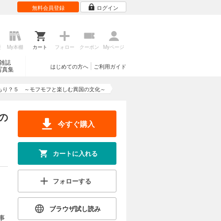
無料会員登録
ログイン
歴
My本棚
カート
フォロー
クーポン
Myページ
雑誌
はじめての方へ
ご利用ガイド
写真集
もり？５ ～モフモフと楽しむ異国の文化～
の
今すぐ購入
カートに入れる
フォローする
ブラウザ試し読み
事