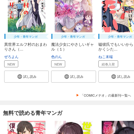
少年・青年マンガ
少年・青年マンガ
少年・青年マンガ
異世界エルフ村のおまわ
魔法少女にやさしいギャ
嘘彼氏でもいいから
りさん（...
ル（１）
かくシた...
ぜろよん
色のん
ねこ末端
NEW
NEW
続巻入荷
試し読み
試し読み
試し読み
「COMICメテオ」の最新刊一覧へ
無料で読める青年マンガ