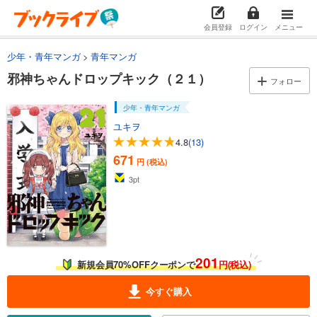
561
円 (税込)
カート
会員登録
ログイン
メニュー
試し読み
少年・青年マンガ
青年マンガ
あらすじを表示する
邪神ちゃんドロップキック（２１）
フォロー
邪神ちゃんドロップキック（１３）
561
円 (税込)
少年・青年マンガ
カート
ユキヲ
4.8
(13)
試し読み
671
あらすじを表示する
円 (税込)
3
pt
邪神ちゃんドロップキック（１４）
561
円 (税込)
カート
試し読み
あらすじを表示する
201
新規会員70%OFFクーポンで
円(税込)
邪神ちゃんドロップキック（１５）
今すぐ購入
561
円 (税込)
カート