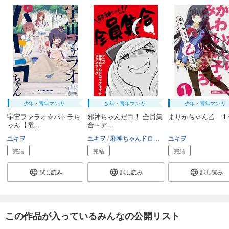
少年・青年マンガ
少年・青年マンガ
少年・青年マンガ
宇宙ファラオ☆パトラち
邪神ちゃんだヨ！ 全員集
まりかちゃん乙 １
ゃん【電...
合～ア...
ユキヲ
ユキヲ
邪神ちゃんドロップキック'製作委員会
ユキヲ
完結
完結
完結
試し読み
試し読み
試し読み
この作品が入っているみんなの公開リスト