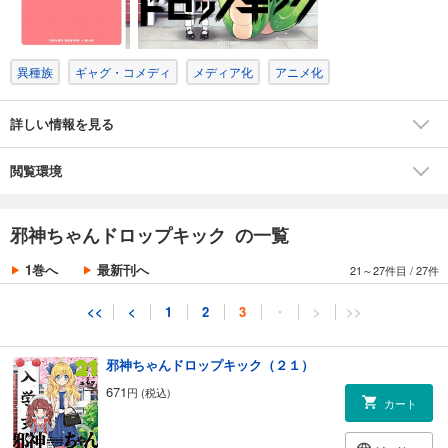
試し読み
あらすじを表示する
異種族
ギャグ・コメディ
メディア化
アニメ化
邪神ちゃんドロップキック（１９）
671
円 (税込)
カート
詳しい情報を見る
試し読み
閲覧環境
あらすじを表示する
邪神ちゃんドロップキック（２０）
邪神ちゃんドロップキック の一覧
671
円 (税込)
カート
1巻へ
最新刊へ
21～27件目
/
27件
試し読み
<<
<
1
2
3
・
>
>>
あらすじを表示する
邪神ちゃんドロップキック（２１）
671
円 (税込)
カート