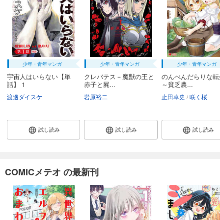
少年・青年マンガ
少年・青年マンガ
少年・青年マンガ
宇宙人はいらない【単
クレバテス－魔獣の王と
のんべんだらりな転
話】 1
赤子と屍...
～貧乏農...
渡邊ダイスケ
岩原裕二
止田卓史
咲く桜
試し読み
試し読み
試し読み
COMICメテオ の最新刊