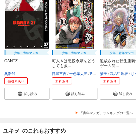
少年・青年マンガ
少年・青年マンガ
少年・青年マンガ
GANTZ
町人Ａは悪役令嬢をどう
追放された転生重騎
しても救...
ゲーム知...
奥浩哉
目黒三吉
一色孝太郎
Parum
猫子
武六甲理衣
じゃい
値引きあり
無料あり
無料あり
試し読み
試し読み
試し読み
「青年マンガ」ランキングの一覧へ
ユキヲ のこれもおすすめ