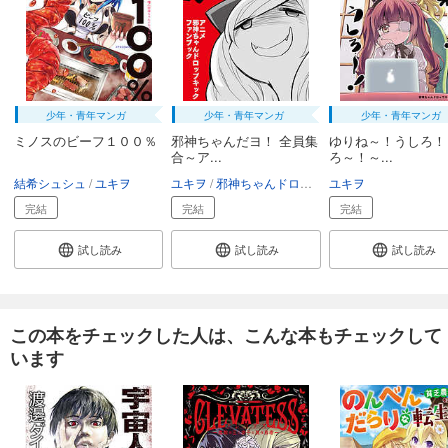
少年・青年マンガ
少年・青年マンガ
少年・青年マンガ
ミノスのビーフ１００％
邪神ちゃんだヨ！ 全員集
ゆりね～！うしろ！
合～ア...
ろ～！～...
結希シュシュ
ユキヲ
ユキヲ
邪神ちゃんドロップキック'製作委員会
ユキヲ
完結
完結
完結
試し読み
試し読み
試し読み
この本をチェックした人は、こんな本もチェックして
います