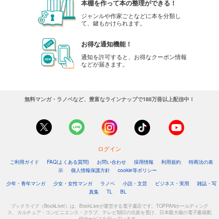
本棚を作って本の整理ができる！
ジャンルや作家ごとなどに本を分類し
て、鍵もかけられます。
お得な通知機能！
通知を許可すると、お得なクーポン情報
などが届きます。
無料マンガ・ラノベなど、豊富なラインナップで188万冊以上配信中！
ログイン
ご利用ガイド
FAQ(よくある質問)
お問い合わせ
採用情報
利用規約
特商法の表
示
個人情報保護方針
cookie等ポリシー
少年・青年マンガ
少女・女性マンガ
ラノベ
小説・文芸
ビジネス・実用
雑誌・写
真集
TL
BL
ブックライブ（BookLive!）は、BookLiveが運営する電子書店です。TOPPANホールディング
ス、カルチュア・コンビニエンス・クラブ、テレビ朝日の出資を受け、日本最大級の電子書籍配
信サービスを行っています。