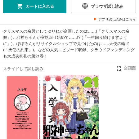
カートに入れる
ブラウザ試し読み
試し読み
あらすじを表示する
アプリ試し読みはこちら
邪神ちゃんドロップキック（１６）
クリスマスの余興としてゆりねが企画したのは……(「クリスマスの余
興」)。邪神ちゃんが突然回り始めて……!? (「一生回り続けますよう
594
円 (税込)
カート
に」)。ぽぽろんがリサイクルショップで見つけたのは……天使の輪!?
(「天使の約束」)。などの人気エピソード収録、クラウドファンディング
も大成功御礼の第21巻！
試し読み
あらすじを表示する
スライドして試し読み
全画面
邪神ちゃんドロップキック（１７）
627
円 (税込)
カート
試し読み
あらすじを表示する
邪神ちゃんドロップキック（１８）
627
円 (税込)
カート