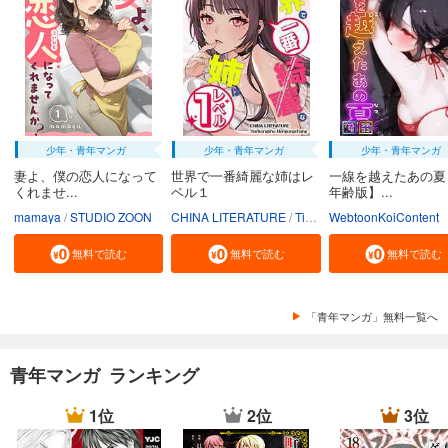
少年・青年マンガ
少年・青年マンガ
少年・青年マンガ
妻よ、僕の恋人になって
世界で一番綺麗な姉はレ
一線を越えたあの夏
くれませ...
ベル１
年齢版】...
mamaya
STUDIO ZOON
CHINA LITERATURE
Tiankongshu Mangongchang
WebtoonKoiContent
無料で読む
無料で読む
無料で読む
「青年マンガ」無料一覧へ
青年マンガ ランキング
1位
2位
3位