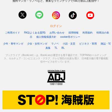
無料マンガ・ラノベなど、豊富なラインナップで188万冊以上配信中！
ログイン
ご利用ガイド
FAQ(よくある質問)
お問い合わせ
採用情報
利用規約
特商法の表
示
個人情報保護方針
cookie等ポリシー
少年・青年マンガ
少女・女性マンガ
ラノベ
小説・文芸
ビジネス・実用
雑誌・写
真集
TL
BL
ブックライブ（BookLive!）は、BookLiveが運営する電子書店です。TOPPANホールディング
ス、カルチュア・コンビニエンス・クラブ、テレビ朝日の出資を受け、日本最大級の電子書籍配
信サービスを行っています。