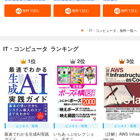
無料で読む
無料で読む
無料で読む
「IT・コンピュータ」無料一覧へ
IT・コンピュータ ランキング
1位
2位
3位
ビジネス・実用
ビジネス・実用
ビジネス・実用
最速でわかる生成AI実践
いちあっぷセレクショ
［詳解］AWS Infrast
ガイド
ン 今すぐ...
ure as ...