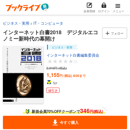
会員登録
ログイン
メニュー
ビジネス・実用
IT・コンピュータ
インターネット白書2018 デジタルエコ
フォロー
ノミー新時代の幕開け
ビジネス・実用
インターネット白書編集委員会
-
(0)
2,310円 (税込)
1,155
円 (税込)
8/20まで
5
pt
値引き
346
新規会員70%OFFクーポンで
円(税込)
今すぐ購入