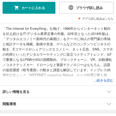
カートに入れる
ブラウザ試し読み
アプリ試し読みはこちら
「The Internet for Everything」を掲げ、1996年からインターネット動向
を伝え続けるIT/デジタル業界定番の年鑑。22年目となった2018年版は、
「デジタルエコノミー新時代の幕開け」をテーマに39人の専門家の寄稿
と統計データを掲載。動画や音楽、ゲームなどのコンテンツビジネスの
動き、Eコマースやシェアリングエコノミー、ネット広告、SNS、スマホ
の利用といったデジタルマーケティングに役立つメディアトレンド、IoT
で重要になるLPWAや5Gの国際動向、ブロックチェーン、VR、自動運転
／コネクテッドカー、ドローンなど最新テクノロジーはもちろん、話題
の仮想通貨（暗号通貨）の動きと課題も解説しています。インプレス25
周年記念ムック「iNTERNET magazine Reboot」からの特選記事も掲
載。2018年のインターネットはこの一冊から始まります。
...続きを読む
詳しい情報を見る
閲覧環境