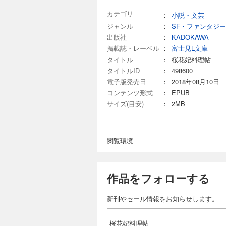
カテゴリ
：
小説・文芸
ジャンル
：
SF・ファンタジー
出版社
：
KADOKAWA
掲載誌・レーベル
：
富士見L文庫
タイトル
：
桜花妃料理帖
タイトルID
：
498600
電子版発売日
：
2018年08月10日
コンテンツ形式
：
EPUB
サイズ(目安)
：
2MB
閲覧環境
作品をフォローする
新刊やセール情報をお知らせします。
桜花妃料理帖