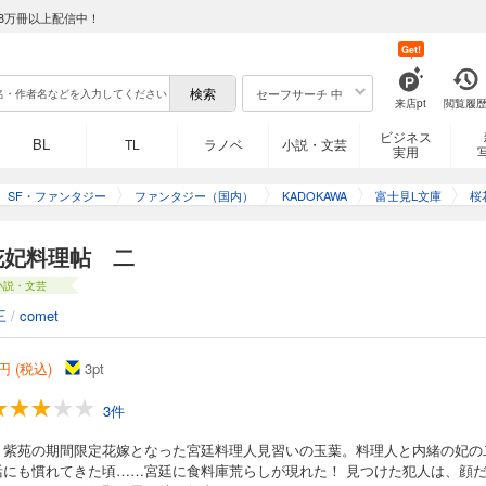
8万冊以上配信中！
Get!
セーフサーチ 中
来店pt
閲覧履
ビジネス
BL
TL
ラノベ
小説・文芸
実用
SF・ファンタジー
ファンタジー（国内）
KADOKAWA
富士見L文庫
桜
花妃料理帖 二
小説・文芸
三
/
comet
円 (税込)
3
pt
3件
・紫苑の期間限定花嫁となった宮廷料理人見習いの玉葉。料理人と内緒の妃の
活にも慣れてきた頃……宮廷に食料庫荒らしが現れた！ 見つけた犯人は、顔