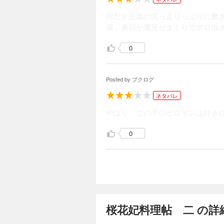
何だか玉葉の突っ走りっぷりに磨き
場。美羽が素見せまくりでボロ出
0
Posted by
ブクログ
ネタバレ
やはり、この手のヒロインは好き
0
桜花妃料理帖 二 の詳