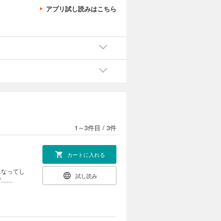
アプリ試し読みはこちら
1～3件目
/
3件
カートに入れる
になってし
試し読み
ず……