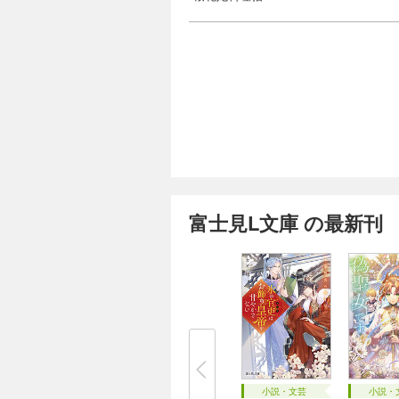
富士見L文庫 の最新刊
小説・文芸
小説・