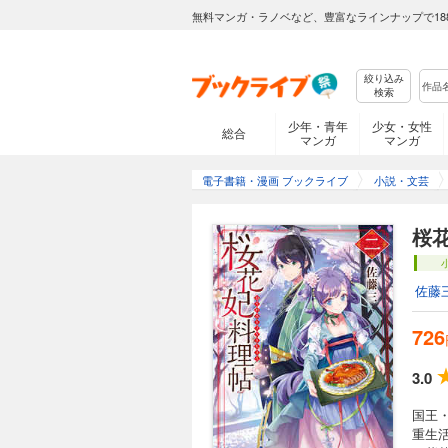
無料マンガ・ラノベなど、豊富なラインナップで18
絞り込み
検索
少年・青年
少女・女性
総合
マンガ
マンガ
電子書籍・漫画 ブックライブ
小説・文芸
桜
佐藤
726
3.0
国王
重生