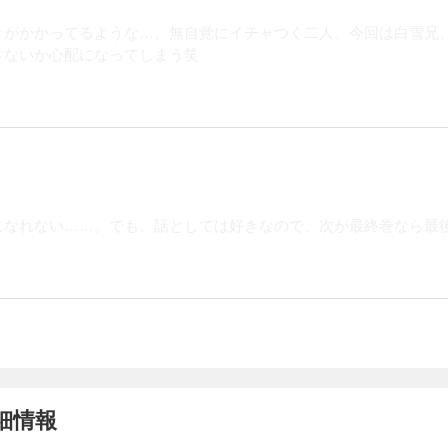
がかかってるような…。無自覚にイチャつく二人。今回は白雪兄、料
さないか心配になってしまう笑
になれない……。でも、話としては好きなので、次が最終巻なら最
細情報