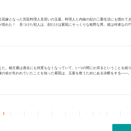
定花嫁となった宮廷料理人見習いの玉葉。料理人と内緒の妃の二重生活にも慣れて
が現れた！ 見つけた犯人は、顔だけは紫苑にそっくりな粗野な男。彼は何者なの!?
えた。秘文書は過去にも何度もなくなっていて、いつの間にか戻るということを繰
嫁の命が失われていたことを知った紫苑は、玉葉を救うためにある決断をする――
1
・
・
・
・
・
・
・
・
・