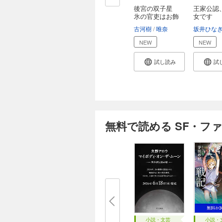
後宮の双子星
王家公認
氷の官吏はお飾
女です
り...
古河樹
唯奈
坂井ひな
NEW
NEW
試し読み
試
無料で読める SF・フ
小説・文芸
小説・