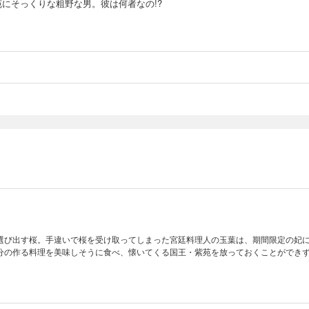
苑にそっくりな粗野な男。彼は何者なの!?
選び出す桜。手違いで桜を受け取ってしまった宮廷料理人の玉葉は、期間限定の妃
分の作る料理を美味しそうに食べ、懐いてくる国王・紫苑を放っておくことができ