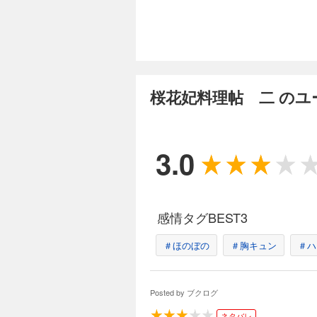
桜花妃料理帖 二 のユ
3.0
感情タグBEST3
＃ほのぼの
＃胸キュン
＃ハ
Posted by
ブクログ
ネタバレ