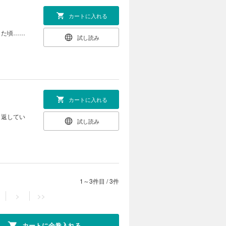
カートに入れる
きた頃……
試し読み
カートに入れる
り返してい
試し読み
。
1～3件目
/
3件
>
>>
カートに全巻入れる