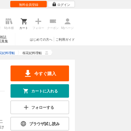
無料会員登録
ログイン
歴
My本棚
カート
フォロー
クーポン
Myページ
雑誌
はじめての方へ
ご利用ガイド
写真集
花妃料理帖
桜花妃料理帖 二
今すぐ購入
カートに入れる
フォローする
二
ブラウザ試し読み
だけ