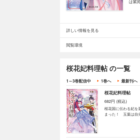
は紫
詳しい情報を見る
閲覧環境
桜花妃料理帖 の一覧
1～3巻配信中
1巻へ
最新刊へ
桜花妃料理帖
682円 (税込)
桜花国に伝わる妃を
まった！ 玉葉は自