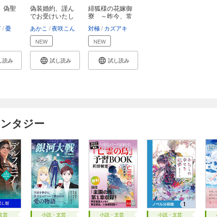
、偽聖
偽装婚約、謹ん
緋狐様の花嫁御
でお受けいたし
寮 ～昨今、常
ま...
世...
ぎ
憂
あかこ
夜咲こん
対極
カズアキ
NEW
NEW
し読み
試し読み
試し読み
ァンタジー
文芸
小説・文芸
小説・文芸
小説・文芸