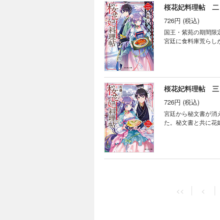
桜花妃料理帖 二
726円 (税込)
国王・紫苑の期間限
宮廷に食料庫荒らし
桜花妃料理帖 三
726円 (税込)
宮廷から秘文書が消
た。秘文書と共に花
<<
<