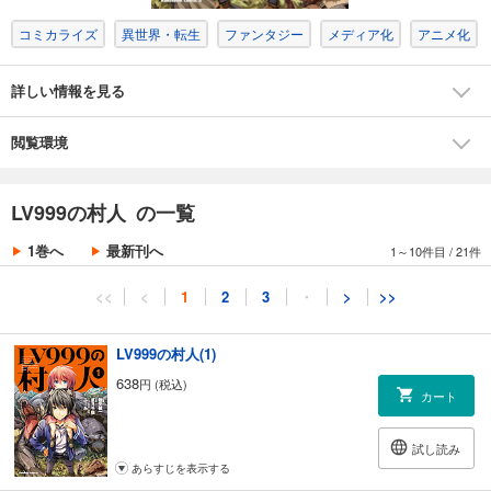
コミカライズ
異世界・転生
ファンタジー
メディア化
アニメ化
詳しい情報を見る
閲覧環境
LV999の村人 の一覧
1巻へ
最新刊へ
1～10件目
/
21件
<<
<
1
2
3
・
>
>>
LV999の村人(1)
638
円 (税込)
カート
試し読み
あらすじを表示する