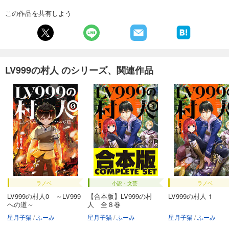
この作品を共有しよう
LV999の村人 のシリーズ、関連作品
ラノベ
小説・文芸
ラノベ
LV999の村人0 ～LV999
【合本版】LV999の村
LV999の村人 1
への道～
人 全８巻
星月子猫
ふーみ
星月子猫
ふーみ
星月子猫
ふーみ