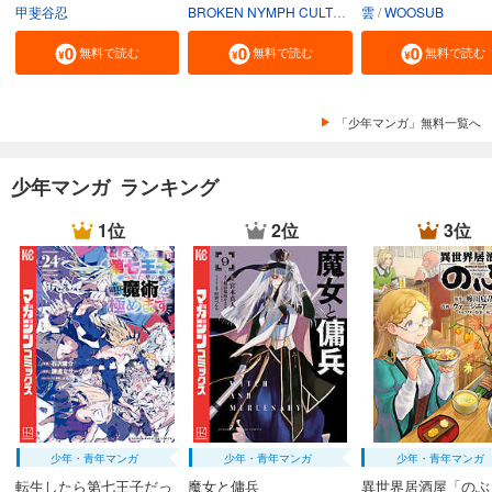
甲斐谷忍
BROKEN NYMPH CULTURE
雲
INK KNIFE
WOOSUB
DROM
無料で読む
無料で読む
無料で読む
「少年マンガ」無料一覧へ
少年マンガ ランキング
1位
2位
3位
少年・青年マンガ
少年・青年マンガ
少年・青年マンガ
転生したら第七王子だっ
魔女と傭兵
異世界居酒屋「のぶ