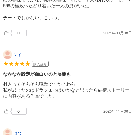
試し読み
999の極致へたどり着いた一人の男がいた。
あらすじを表示する
チートでしかない、こいつ。
LV999の村人(18)
748
円 (税込)
カート
2021年09月08日
0
試し読み
あらすじを表示する
レイ
LV999の村人(19)
購入済み
792
円 (税込)
なかなか設定が面白いのと展開も
カート
村人ってそもそも職業ですか？わら
私が思ったのはドラクエっぽいかなと思ったら結構ストーリー
試し読み
あらすじを表示する
に内容がある作品でした。
LV999の村人(20)
2020年11月06日
0
836
円 (税込)
カート
試し読み
はな