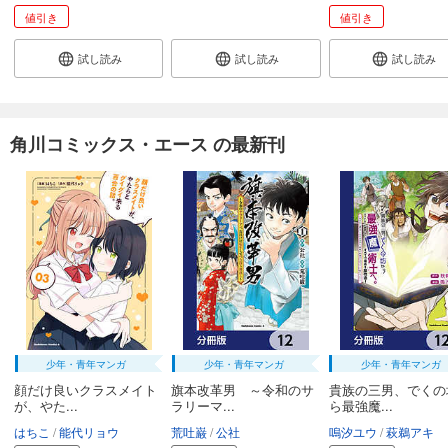
値引き
値引き
試し読み
試し読み
試し読み
角川コミックス・エース の最新刊
少年・青年マンガ
少年・青年マンガ
少年・青年マンガ
顔だけ良いクラスメイト
旗本改革男 ～令和のサ
貴族の三男、でくの
が、やた...
ラリーマ...
ら最強魔...
はちこ
能代リョウ
荒吐巌
公社
嗚汐ユウ
萩鵜アキ