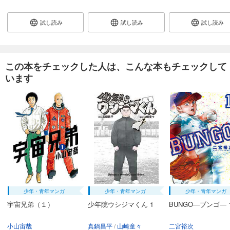
試し読み
試し読み
試し読み
この本をチェックした人は、こんな本もチェックして
います
少年・青年マンガ
少年・青年マンガ
少年・青年マンガ
宇宙兄弟（１）
少年院ウシジマくん 1
BUNGO―ブンゴ― 
小山宙哉
真鍋昌平
山崎童々
二宮裕次