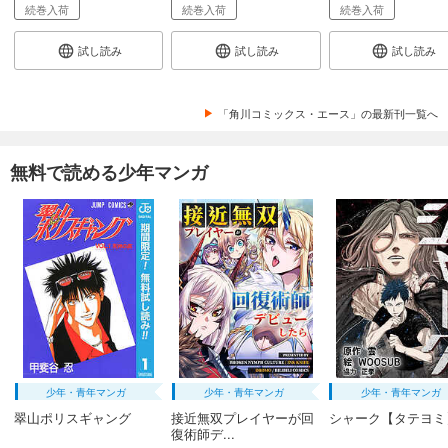
続巻入荷
続巻入荷
続巻入荷
試し読み
試し読み
試し読み
「角川コミックス・エース」の最新刊一覧へ
無料で読める少年マンガ
少年・青年マンガ
少年・青年マンガ
少年・青年マンガ
翠山ポリスギャング
接近無双プレイヤーが回
シャーク【タテヨミ
復術師デ...