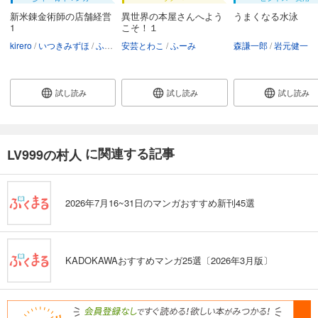
新米錬金術師の店舗経営
異世界の本屋さんへよう
うまくなる水泳
1
こそ！１
kirero
いつきみずほ
ふーみ
安芸とわこ
ふーみ
森謙一郎
岩元健一
試し読み
試し読み
試し読み
に関連する記事
LV999の村人
2026年7月16~31日のマンガおすすめ新刊45選
KADOKAWAおすすめマンガ25選〔2026年3月版〕