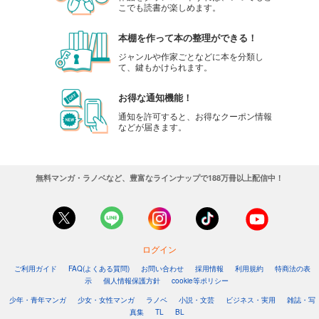
こでも読書が楽しめます。
本棚を作って本の整理ができる！
ジャンルや作家ごとなどに本を分類し
て、鍵もかけられます。
お得な通知機能！
通知を許可すると、お得なクーポン情報
などが届きます。
無料マンガ・ラノベなど、豊富なラインナップで188万冊以上配信中！
ログイン
ご利用ガイド
FAQ(よくある質問)
お問い合わせ
採用情報
利用規約
特商法の表
示
個人情報保護方針
cookie等ポリシー
少年・青年マンガ
少女・女性マンガ
ラノベ
小説・文芸
ビジネス・実用
雑誌・写
真集
TL
BL