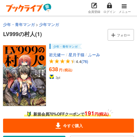
会員登録
ログイン
メニュー
少年・青年マンガ
少年マンガ
LV999の村人(1)
フォロー
少年・青年マンガ
岩元健一
/
星月子猫
/
ふーみ
4.4
(76)
638
円 (税込)
3
pt
191
新規会員70%OFFクーポンで
円(税込)
今すぐ購入