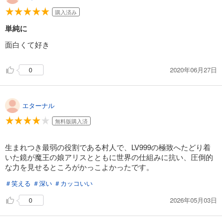
あらすじを表示する
購入済み
LV999の村人(21)
単純に
924
円 (税込)
カート
面白くて好き
続巻入荷
試し読み
2020年06月27日
0
あらすじを表示する
エターナル
無料版購入済
生まれつき最弱の役割である村人で、LV999の極致へたどり着
いた鏡が魔王の娘アリスとともに世界の仕組みに抗い、圧倒的
な力を見せるところがかっこよかったです。
＃笑える
＃深い
＃カッコいい
2026年05月03日
0