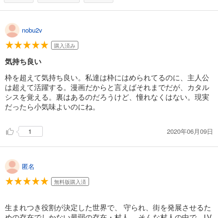
試し読み
あらすじを表示する
nobu2v
LV999の村人(15)
購入済み
748
円 (税込)
気持ち良い
カート
枠を超えて気持ち良い。私達は枠にはめられてるのに、主人公
試し読み
は超えて活躍する。漫画だからと言えばそれまでだが、カタル
あらすじを表示する
シスを覚える。裏はあるのだろうけど、憧れなくはない。現実
だったら小気味よいのにね。
LV999の村人(16)
748
円 (税込)
カート
2020年06月09日
1
試し読み
あらすじを表示する
匿名
LV999の村人(17)
無料版購入済
792
円 (税込)
カート
生まれつき役割が決定した世界で、 守られ、街を発展させるた
めの存在でしかない最弱の存在・村人。 そんな村人の中で、LV