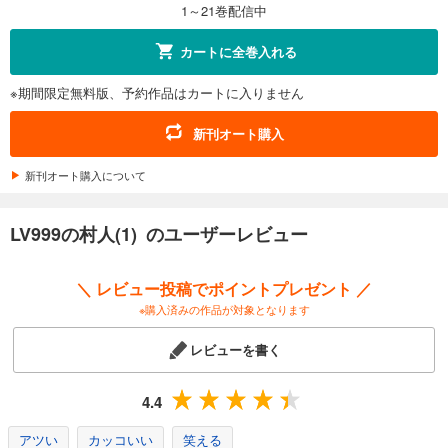
1～21巻配信中
試し読み
カートに全巻入れる
あらすじを表示する
※期間限定無料版、予約作品はカートに入りません
LV999の村人(12)
704
円 (税込)
新刊オート購入
カート
新刊オート購入について
試し読み
あらすじを表示する
LV999の村人(1) のユーザーレビュー
LV999の村人(13)
704
円 (税込)
＼ レビュー投稿でポイントプレゼント ／
カート
※購入済みの作品が対象となります
試し読み
レビューを書く
あらすじを表示する
LV999の村人(14)
4.4
748
円 (税込)
カート
アツい
カッコいい
笑える