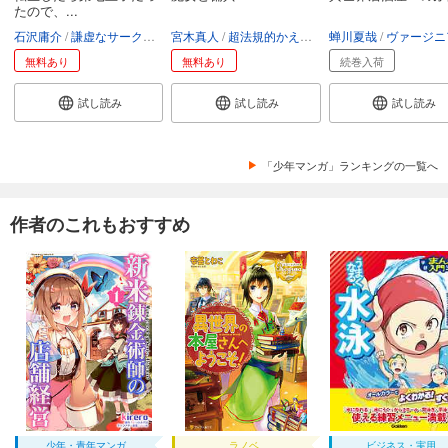
たので、...
石沢庸介
謙虚なサークル
メル。
宮木真人
超法規的かえる
叶世べんち
蝉川夏哉
ヴァージニア二
無料あり
無料あり
続巻入荷
試し読み
試し読み
試し読み
「少年マンガ」ランキングの一覧へ
作者のこれもおすすめ
少年・青年マンガ
ラノベ
ビジネス・実用