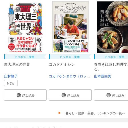
ビジネス・実用
ビジネス・実用
ビジネス・実用
東大理三の世界
コカドとミシン
春巻きは蒸し料理で
る。
庄村敦子
コカドケンタロウ（ロッチ）
山本亜由美
NEW
試し読み
試し読み
試し読み
「暮らし・健康・美容」ランキングの一覧へ