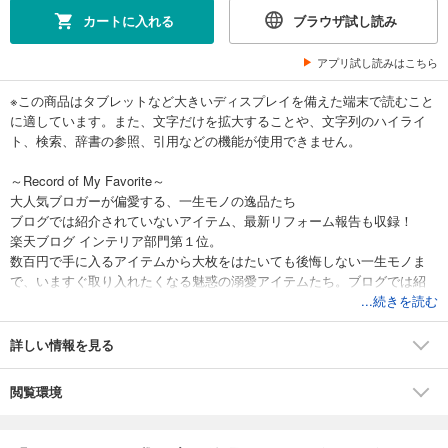
カートに入れる
ブラウザ試し読み
アプリ試し読みはこちら
※この商品はタブレットなど大きいディスプレイを備えた端末で読むこと
に適しています。また、文字だけを拡大することや、文字列のハイライ
ト、検索、辞書の参照、引用などの機能が使用できません。
～Record of My Favorite～
大人気ブロガーが偏愛する、一生モノの逸品たち
ブログでは紹介されていないアイテム、最新リフォーム報告も収録！
楽天ブログ インテリア部門第１位。
数百円で手に入るアイテムから大枚をはたいても後悔しない一生モノま
で、いますぐ取り入れたくなる魅惑の溺愛アイテムたち。ブログでは紹
介されていない、大人気ブロガーのリアルなモノ選び決定版！
...続きを読む
著者偏愛の日用品、インテリア、雑貨など日々の生活で愛用したい、85
点以上紹介のこだわりをアイテムします。
詳しい情報を見る
閲覧環境