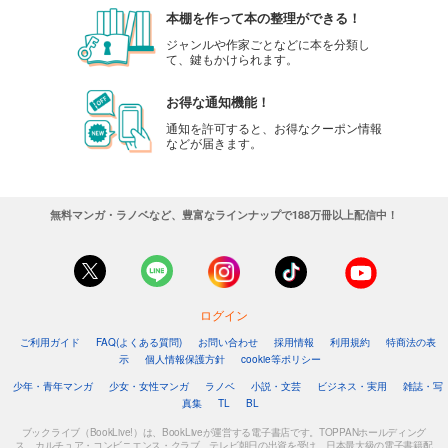
本棚を作って本の整理ができる！
ジャンルや作家ごとなどに本を分類し
て、鍵もかけられます。
お得な通知機能！
通知を許可すると、お得なクーポン情報
などが届きます。
無料マンガ・ラノベなど、豊富なラインナップで188万冊以上配信中！
ログイン
ご利用ガイド
FAQ(よくある質問)
お問い合わせ
採用情報
利用規約
特商法の表
示
個人情報保護方針
cookie等ポリシー
少年・青年マンガ
少女・女性マンガ
ラノベ
小説・文芸
ビジネス・実用
雑誌・写
真集
TL
BL
ブックライブ（BookLive!）は、BookLiveが運営する電子書店です。TOPPANホールディング
ス、カルチュア・コンビニエンス・クラブ、テレビ朝日の出資を受け、日本最大級の電子書籍配