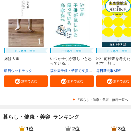
ビジネス・実用
ビジネス・実用
ビジネス・実用
床は大事
いつか子供がほしいと思
出生前検査を考えた
っている...
む本 無...
朝日ウッドテック
福祉局子供・子育て支援部家庭支援課
毎日新聞取材班
東京都
無料で読む
無料で読む
無料で読む
「暮らし・健康・美容」無料一覧へ
暮らし・健康・美容 ランキング
1位
2位
3位