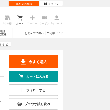
無料会員登録
ログイン
歴
My本棚
カート
フォロー
クーポン
Myページ
雑誌
はじめての方へ
ご利用ガイド
写真集
レシピ
今すぐ購入
カートに入れる
フォローする
い
ブラウザ試し読み
、