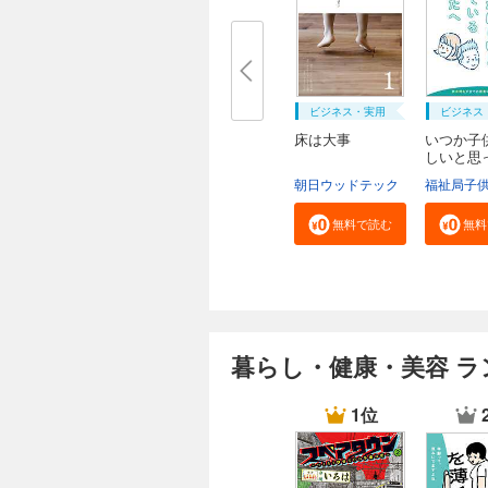
ビジネス・実用
ビジネス
床は大事
いつか子
しいと思
る...
朝日ウッドテック
無料で読む
無料
暮らし・健康・美容 ラ
1位