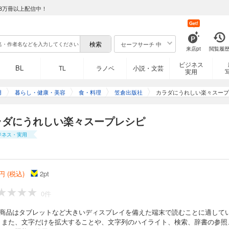
8万冊以上配信中！
Get!
セーフサーチ 中
来店pt
閲覧履
ビジネス
BL
TL
ラノベ
小説・文芸
実用
用
暮らし・健康・美容
食・料理
笠倉出版社
カラダにうれしい楽々スープ
ラダにうれしい楽々スープレシピ
ジネス・実用
円 (税込)
2
pt
0件
の商品はタブレットなど大きいディスプレイを備えた端末で読むことに適して
。また、文字だけを拡大することや、文字列のハイライト、検索、辞書の参照