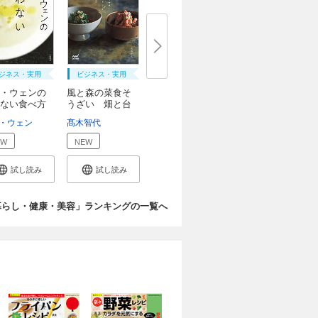
ジネス・実用
ビジネス・実用
・ウェンの
風と森の菜食そ
ない食べ方
うざい 畑と台
所...
・ウェン
髙木智代
EW
NEW
試し読み
試し読み
暮らし・健康・美容」ランキングの一覧へ