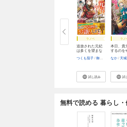
ラノベ
ラノ
追放された元妃
本日、貴
は多くを望まな
するのを
い...
す...
つくも茄子
御子柴リョウ
なか
天城
試し読み
試
無料で読める 暮らし・