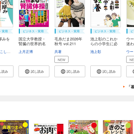
・実用
ビジネス・実用
ビジネス・実用
ビジネス・実用
ビ
厚みを
国立大学教授・
毛糸だま2026年
池上彰のこれか
ウー
腎臓の世界的名
秋号 vol.211
らの小学生に必
迷わ
医...
要...
こしいみほ
上月正博
共著
池上彰
ウー
NEW
N
し読み
試し読み
試し読み
試し読み
「