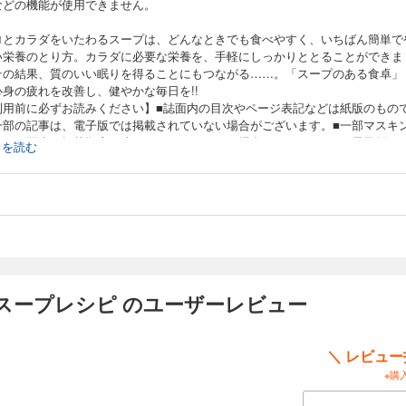
などの機能が使用できません。
ロとカラダをいたわるスープは、どんなときでも食べやすく、いちばん簡単で
い栄養のとり方。カラダに必要な栄養を、手軽にしっかりととることができま
その結果、質のいい眠りを得ることにもつながる……。「スープのある食卓」
心身の疲れを改善し、健やかな毎日を!!
利用前に必ずお読みください】■誌面内の目次やページ表記などは紙版のもの
一部の記事は、電子版では掲載されていない場合がございます。■一部マスキ
ている写真、掲載順序が違うページなどがある場合がございます。■電子版か
続きを読む
募できないプレゼントやアンケート、クーポンなどがございます。以上をご理
え、ご購入、ご利用ください。
紙●スープでヘルシー！●腸をととのえる●腸を鍛える●便秘を解消●免疫力アッ
血液をサラサラに●コリを改善●高血圧を予防●冷えを改善●貧血を改善●骨を強
回復に●筋力アップに●脳を元気に●安眠に●ストレスを軽減●眼の疲れに●美肌
みを改善●髪を元気に●紫外線ケアに●肝臓を元気に●シワを改善●咳が止まらな
に●口内炎に●万能野菜スープ
スープレシピ のユーザーレビュー
＼ レビュ
※購