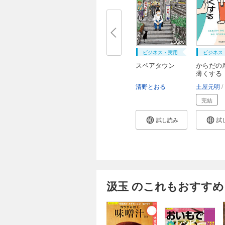
ビジネス・実用
ビジネス
スペアタウン
からだの
薄くする
清野とおる
土屋元明
完結
試し読み
試
汲玉 のこれもおすすめ