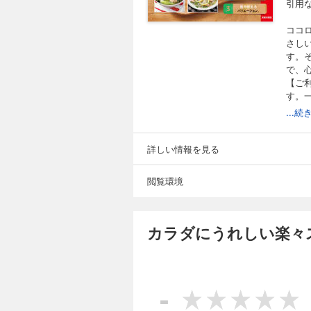
引用
ココ
さし
す。
で、
【ご
す。
グし
...
は応
のう
●表
詳しい情報を見る
に●
疲労
閲覧環境
むく
とき
カラダにうれしい楽々
-