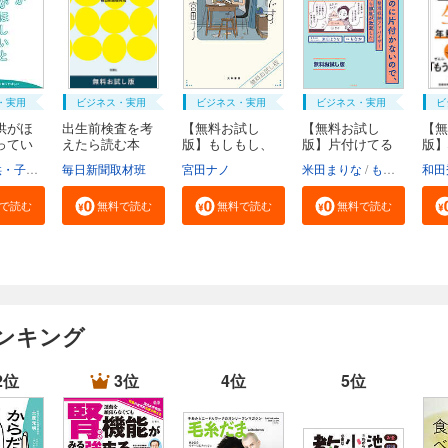
・実用
ビジネス・実用
ビジネス・実用
ビジネス・実用
ビ
供がほ
出生前検査を考
【無料お試し
【無料お試し
【無
ってい
えたら読む本
版】もしもし、
版】片付けてる
版】
無...
こち...
のに...
い生.
福祉局子供・子育て支援部家庭支援課
毎日新聞取材班
東京都
宮田ナノ
米田まりな
もなか
和田
で読む
無料で読む
無料で読む
無料で読む
ンキング
2位
3位
4位
5位