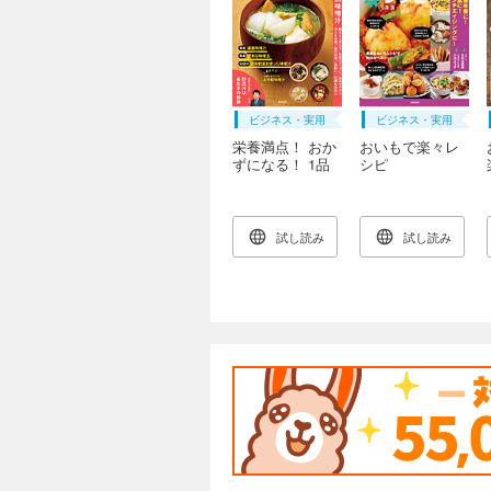
ビジネス・実用
ビジネス・実用
栄養満点！ おか
おいもで楽々レ
ずになる！ 1品
シピ
でOK！ カラダ
に効く味噌汁
試し読み
試し読み