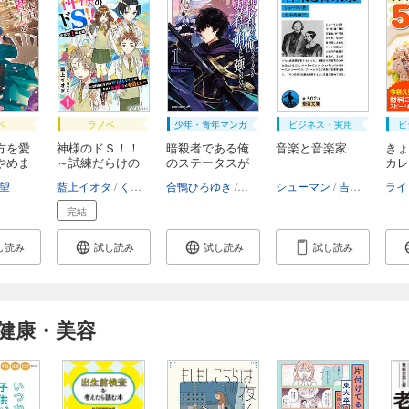
ベ
ラノベ
少年・青年マンガ
ビジネス・実用
ビ
方を愛
神様のドＳ！！
暗殺者である俺
音楽と音楽家
きょ
やめま
～試練だらけの
のステータスが
カレ
や...
勇...
月...
望
藍上イオタ
くろでこ
合鴨ひろゆき
赤井まつり
シューマン
東西
吉田秀和
完結
し読み
試し読み
試し読み
試し読み
健康・美容