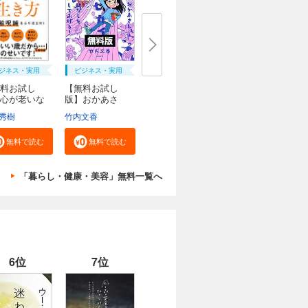
ジネス・実用
ビジネス・実用
料お試し
【無料お試し
心が老いな
版】おかあさ
..
ん、お...
秀樹
竹内文香
無料で読む
無料で読む
「暮らし・健康・美容」無料一覧へ
6位
7位