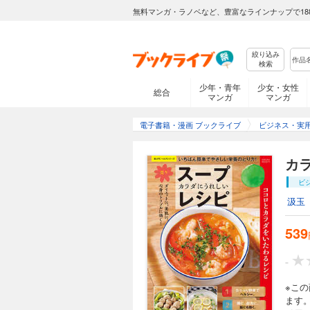
無料マンガ・ラノベなど、豊富なラインナップで18
絞り込み
検索
少年・青年
少女・女性
総合
マンガ
マンガ
電子書籍・漫画 ブックライブ
ビジネス・実
カ
ビ
汲玉
539
-
※こ
ます