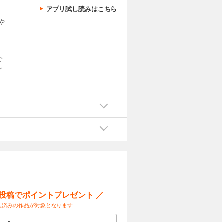
アプリ試し読みはこちら
や
で
ン
ら
解
プ
く●
に●
い
ー投稿でポイントプレゼント ／
入済みの作品が対象となります