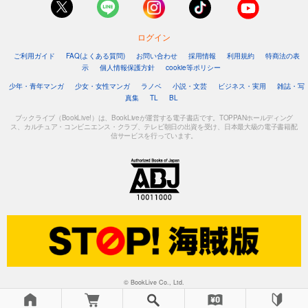
ログイン
ご利用ガイド
FAQ(よくある質問)
お問い合わせ
採用情報
利用規約
特商法の表
示
個人情報保護方針
cookie等ポリシー
少年・青年マンガ
少女・女性マンガ
ラノベ
小説・文芸
ビジネス・実用
雑誌・写
真集
TL
BL
ブックライブ（BookLive!）は、BookLiveが運営する電子書店です。TOPPANホールディング
ス、カルチュア・コンビニエンス・クラブ、テレビ朝日の出資を受け、日本最大級の電子書籍配
信サービスを行っています。
© BookLive Co., Ltd.