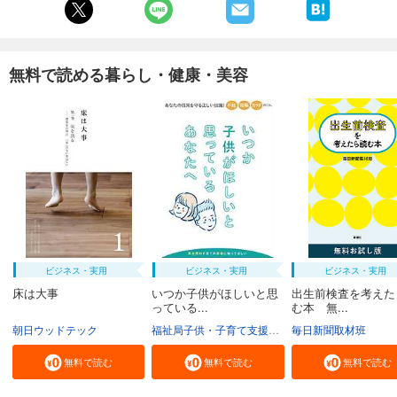
無料で読める暮らし・健康・美容
ビジネス・実用
ビジネス・実用
ビジネス・実用
床は大事
いつか子供がほしいと思
出生前検査を考えた
っている...
む本 無...
朝日ウッドテック
福祉局子供・子育て支援部家庭支援課
毎日新聞取材班
東京都
無料で読む
無料で読む
無料で読む