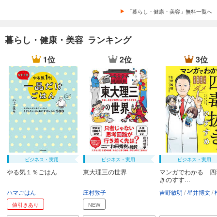
「暮らし・健康・美容」無料一覧へ
暮らし・健康・美容 ランキング
1位
2位
3位
ビジネス・実用
ビジネス・実用
ビジネス・実用
やる気１％ごはん
東大理三の世界
マンガでわかる 四
きのすす...
ハマごはん
庄村敦子
吉野敏明
星井博文
松浦
値引きあり
NEW