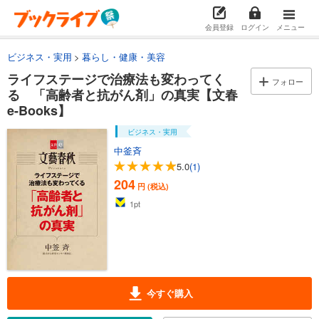
会員登録
ログイン
メニュー
ビジネス・実用
暮らし・健康・美容
ライフステージで治療法も変わってく
フォロー
る 「高齢者と抗がん剤」の真実【文春
e-Books】
ビジネス・実用
中釜斉
5.0
(1)
204
円 (税込)
1
pt
今すぐ購入