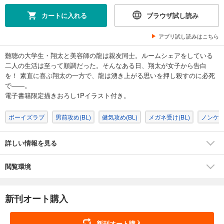
カートに入れる
ブラウザ試し読み
アプリ試し読みはこちら
難聴の大学生・翔太と美容師の龍は親友同士。ルームシェアをしている
二人の生活は至って順調だった。そんなある日、翔太が女子から告白
を！ 素直に喜ぶ翔太の一方で、龍は湧き上がる思いを押し殺すのに必死
で――。
電子書籍限定描きおろし1Pイラスト付き。
ボーイズラブ
男前攻め(BL)
健気攻め(BL)
メガネ受け(BL)
ノンケ受
詳しい情報を見る
閲覧環境
新刊オート購入
新刊オート購入