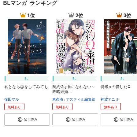
BLマンガ ランキング
1位
2位
3位
BL
BL
BL
君となら恋をしてみても
契約Ωは番になれない～
特級αの愛したΩ
政略結婚...
窪田マル
東条洛
アスティル編集部
神波アユミ
無料あり
無料あり
無料あり
試し読み
試し読み
試し読み