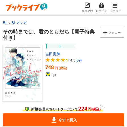
会員登録
ログイン
メニュー
BL
BLマンガ
その時までは、君のともだち【電子特典
フォロー
付き】
BL
吉田実加
4.3
(59)
748
円 (税込)
3
pt
224
新規会員70%OFFクーポンで
円(税込)
今すぐ購入