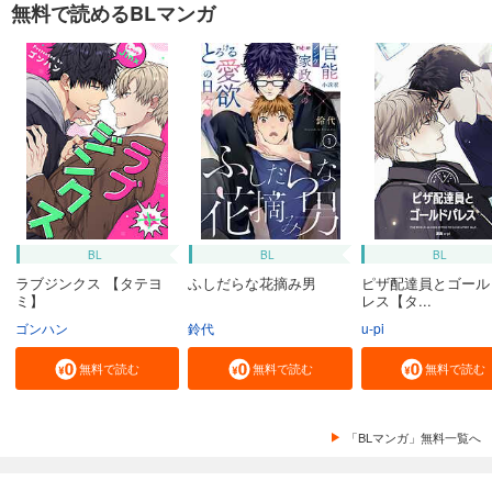
無料で読めるBLマンガ
BL
BL
BL
ラブジンクス 【タテヨ
ふしだらな花摘み男
ピザ配達員とゴール
ミ】
レス【タ...
ゴンハン
鈴代
u-pi
無料で読む
無料で読む
無料で読む
「BLマンガ」無料一覧へ