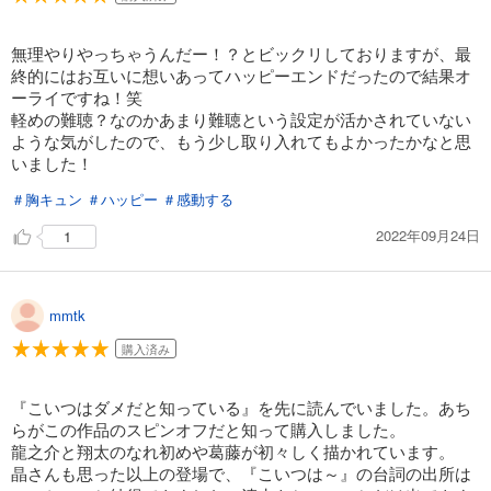
無理やりやっちゃうんだー！？とビックリしておりますが、最
終的にはお互いに想いあってハッピーエンドだったので結果オ
ーライですね！笑
軽めの難聴？なのかあまり難聴という設定が活かされていない
ような気がしたので、もう少し取り入れてもよかったかなと思
いました！
＃胸キュン
＃ハッピー
＃感動する
2022年09月24日
1
mmtk
購入済み
『こいつはダメだと知っている』を先に読んでいました。あち
らがこの作品のスピンオフだと知って購入しました。
龍之介と翔太のなれ初めや葛藤が初々しく描かれています。
晶さんも思った以上の登場で、『こいつは～』の台詞の出所は