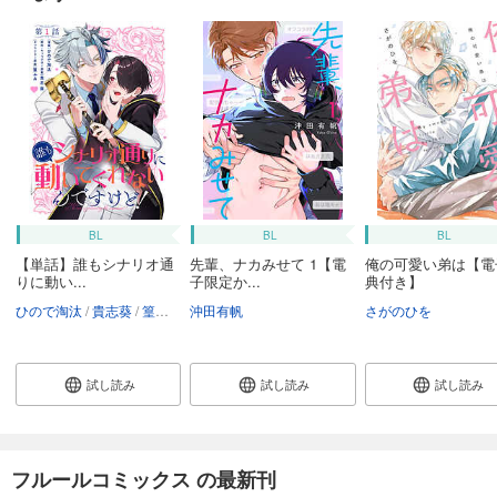
BL
BL
BL
【単話】誰もシナリオ通
先輩、ナカみせて 1【電
俺の可愛い弟は【電
りに動い...
子限定か...
典付き】
ひので淘汰
貴志葵
篁ふみ
沖田有帆
さがのひを
試し読み
試し読み
試し読み
フルールコミックス の最新刊