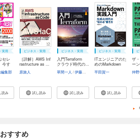
・実用
ビジネス・実用
ビジネス・実用
ビジネス・実用
ビ
ぷセレ
［詳解］AWS Inf
入門Terraform
ITエンジニアのた
ザ・
 今す
rastructure as ...
クラウド時代の...
めのMarkdown
ーン
実...
の...
ぷ編集部
原旅人
草間一人
伊藤忠司
七尾健太
平田賀一
前田友樹
村田太
仲野
し読み
試し読み
試し読み
試し読み
もおすすめ