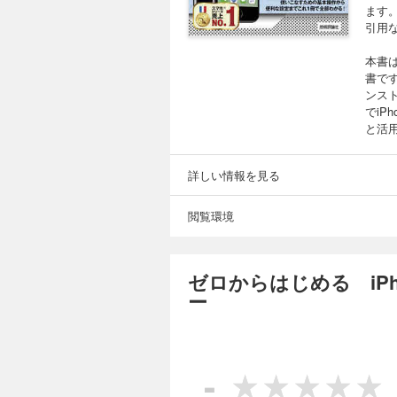
ます
引用
本書は
書で
ンス
でiP
と活
詳しい情報を見る
閲覧環境
ゼロからはじめる iPh
ー
-