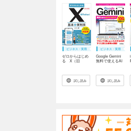
ビジネス・実用
ビジネス・実用
ゼロからはじめ
Google Gemini
る X（旧
無料で使えるAI
Twitter） 基本
アシスタント
＆便利技
100％活用ガイド
試し読み
試し読み