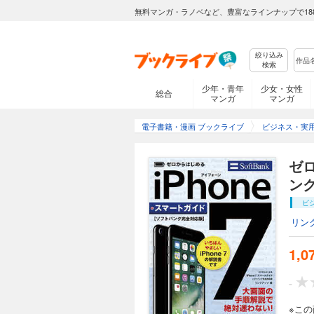
無料マンガ・ラノベなど、豊富なラインナップで18
絞り込み
検索
少年・青年
少女・女性
総合
マンガ
マンガ
電子書籍・漫画 ブックライブ
ビジネス・実
ゼロ
ン
ビ
リン
1,0
-
※こ