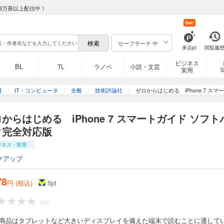
8万冊以上配信中！
Get!
セーフサーチ 中
来店pt
閲覧履
ビジネス
BL
TL
ラノベ
小説・文芸
実用
用
IT・コンピュータ
全般
技術評論社
ゼロからはじめる iPhone 7 
からはじめる iPhone 7 スマートガイド ソフト
ク完全対応版
ジネス・実用
クアップ
78
円 (税込)
5
pt
0件
の商品はタブレットなど大きいディスプレイを備えた端末で読むことに適して