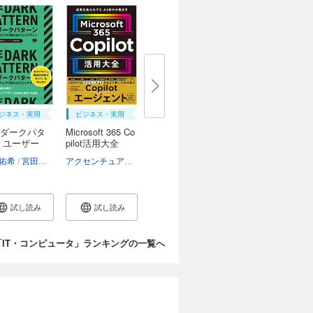
ジネス・実用
ビジネス・実用
ダークパタ
Microsoft 365 Co
 ユーザー
pilot活用大全
郎
佑希
宮田宏美
ダークパターンJP編集部
アクセンチュアCopilot利活用推進チーム
試し読み
試し読み
「IT・コンピュータ」ランキングの一覧へ