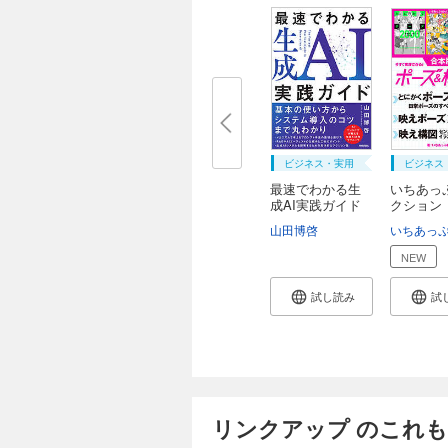
ビジネス・実用
ビジネス
最速でわかる生
いちあっ
成AI実践ガイド
クション
ぐ...
山田博啓
いちあっ
NEW
試し読み
試
リンクアップ のこれ