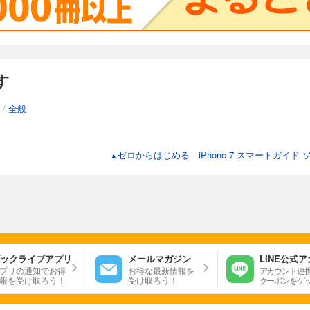
す
/
全般
ゼロからはじめる iPhone 7 スマートガイ
▲
ックライブアプリ
メールマガジン
LINE公式
プリの通知でお得
お得な最新情報を
アカウント連
報を受け取ろう！
受け取ろう！
クーポンをゲ