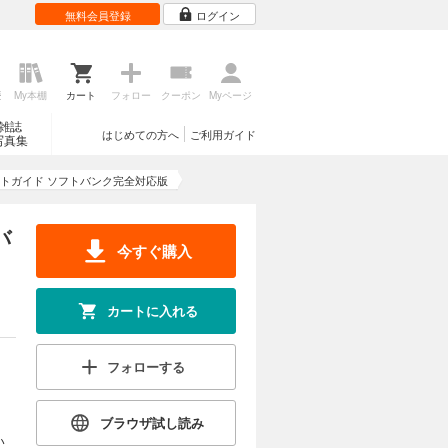
無料会員登録
ログイン
歴
My本棚
カート
フォロー
クーポン
Myページ
雑誌
はじめての方へ
ご利用ガイド
写真集
スマートガイド ソフトバンク完全対応版
バ
今すぐ購入
カートに入れる
フォローする
ブラウザ試し読み
い