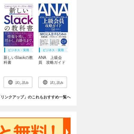
ビジネス・実用
ビジネス・実用
新しいSlackの教
ANA 上級会
科書
員 攻略ガイド
［canvas・リス
ト・ワークフロ
ー対応］
試し読み
試し読み
「リンクアップ」のこれもおすすめ一覧へ