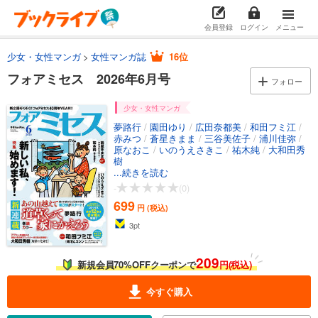
会員登録
ログイン
メニュー
少女・女性マンガ
女性マンガ誌
16位
フォアミセス 2026年6月号
フォロー
少女・女性マンガ
夢路行
/
園田ゆり
/
広田奈都美
/
和田フミ江
/
赤みつ
/
蒼星きまま
/
三谷美佐子
/
浦川佳弥
/
原なおこ
/
いのうえさきこ
/
祐木純
/
大和田秀
樹
...続きを読む
-
(0)
699
円 (税込)
3
pt
209
新規会員70%OFFクーポンで
円(税込)
今すぐ購入