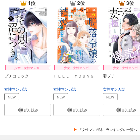
1位
2位
3位
少女・女性マンガ
少女・女性マンガ
少女・女性マンガ
プチコミック
ＦＥＥＬ ＹＯＵＮＧ
妻プチ
女性マンガ誌
女性マンガ誌
女性マンガ誌
NEW
NEW
NEW
試し読み
試し読み
試し読み
「女性マンガ誌」ランキングの一覧へ