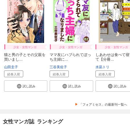
少女・女性マンガ
少女・女性マンガ
少女・女性マンガ
猫と男の子とその父親を
ママ友にハブられてぼっ
しあわせは食べて寝
買いまし...
ち主婦に...
て【分冊...
山田圭子
三谷美佐子
水凪トリ
続巻入荷
続巻入荷
続巻入荷
試し読み
試し読み
試し読み
「フォアミセス」の最新刊一覧へ
女性マンガ誌 ランキング