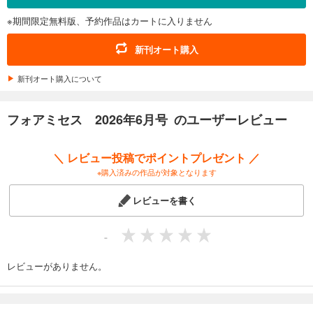
試し読み
※期間限定無料版、予約作品はカートに入りません
あらすじを表示する
フォアミセス 2025年10月号
新刊オート購入
660
円 (税込)
カート
新刊オート購入について
試し読み
フォアミセス 2026年6月号 のユーザーレビュー
あらすじを表示する
＼ レビュー投稿でポイントプレゼント ／
※購入済みの作品が対象となります
レビューを書く
-
レビューがありません。