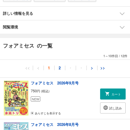
は顔だけ無敵2」赤みつ そのほか、読んでお得、満足度200%の作品をぎ
ゅっと集めてお贈りします!! ※この電子書籍は紙の雑誌を編集したもので
詳しい情報を見る
あり、紙の雑誌版の内容・企画で電子書籍版には含まれないものが一部
あります。※「フォアミセス6月号」デジタル版は、「2026年フォアミセ
ス6月号」（紙版）を収録したものです。掲載されている情報・表記は、
閲覧環境
すべて紙版の発売日である2026年5月2日時点のものです。※紙の雑誌版で
実施するプレゼント、人気投票などへの参加は電子雑誌版からは行えま
せん。
フォアミセス の一覧
1～10件目
/
12件
<<
<
1
2
・
・
>
>>
フォアミセス 2026年9月号
750
円 (税込)
カート
NEW
試し読み
あらすじを表示する
フォアミセス 2026年8月号