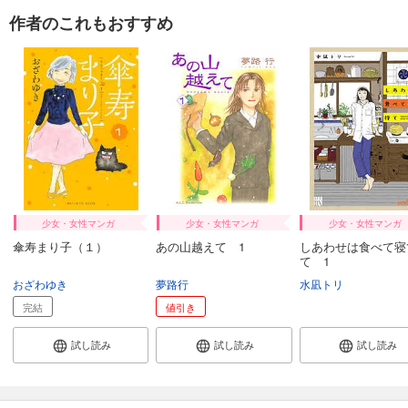
作者のこれもおすすめ
少女・女性マンガ
少女・女性マンガ
少女・女性マンガ
傘寿まり子（１）
あの山越えて 1
しあわせは食べて寝
て 1
おざわゆき
夢路行
水凪トリ
完結
値引き
試し読み
試し読み
試し読み