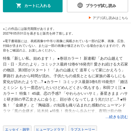
カートに入れる
ブラウザ試し読み
アプリ試し読みはこちら
※この作品には販売期限があります。
2027年05月01日を過ぎると販売を終了致します。
※電子書籍版には、表紙画像や中吊り画像に掲載されている一部の記事、画像、広告、
付録が含まれていない、または一部の画像が修正されている場合がありますので、内
容をご確認の上、お楽しみください。
特集「新しい私、始めます！」 ●巻頭カラー！ 新連載!「あの山越えて
日・日・天のたより」コミックス最終12巻6/16発売!! 愛され続ける大石家
の物語、第3部がスタート！ 「あの山越えて 道草くって家にかえろう」
夢路行 あれから時間が流れ、子供たちの成長とともに家族の暮らしにも
変化が訪れたようで…? ●カラー！ コミックス最新3巻5月15発売!! 「婚活
とミシン もう一度恋がしたいけどめんどくさい気もする」和田フミ江 ●
カラー！ 特集！ 45歳、恋の予感? 「やわらかいハサミ」蒼星きまま ハサ
ミ研ぎ師の早乙女さんに会うと、顔が赤くなってしまう光だけど…? ●特
集！ 「金継ぎ」と「陶磁器」の知識も織り込まれた感動のヒューマンド
ラマ「風の金継ぎ」祐木純 ●特集！ 喪失から歩みだす、夜明け前の物
語。「あなたが死んじゃったあとに～かなしい時の歩き方～」いのうえ
...続きを読む
さきこ ●YCで大人気連載中の、激動の政治家コミックが出張掲載!! 「角
栄に花束を」大和田秀樹 ●「ワタシダケレス」と2本立て! 「ウシオさん
エッセイ・雑学
ヒューマンドラマ
ラブストーリー