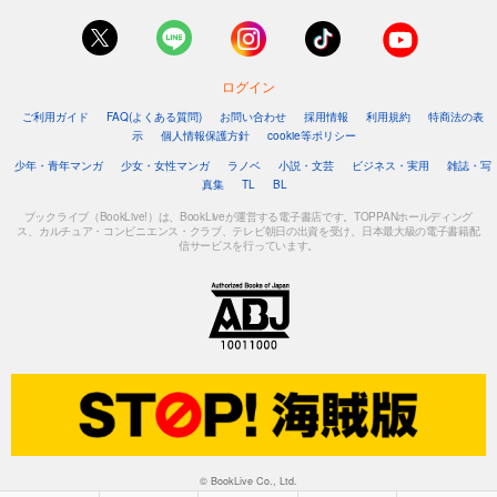
ログイン
ご利用ガイド
FAQ(よくある質問)
お問い合わせ
採用情報
利用規約
特商法の表
示
個人情報保護方針
cookie等ポリシー
少年・青年マンガ
少女・女性マンガ
ラノベ
小説・文芸
ビジネス・実用
雑誌・写
真集
TL
BL
ブックライブ（BookLive!）は、BookLiveが運営する電子書店です。TOPPANホールディング
ス、カルチュア・コンビニエンス・クラブ、テレビ朝日の出資を受け、日本最大級の電子書籍配
信サービスを行っています。
© BookLive Co., Ltd.