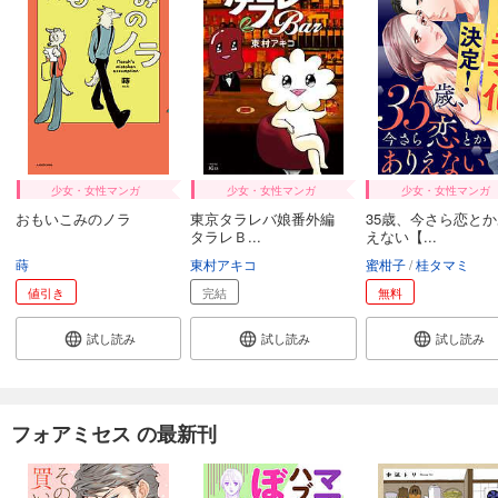
少女・女性マンガ
少女・女性マンガ
少女・女性マンガ
おもいこみのノラ
東京タラレバ娘番外編
35歳、今さら恋と
タラレＢ...
えない【...
蒔
東村アキコ
蜜柑子
桂タマミ
値引き
完結
無料
試し読み
試し読み
試し読み
フォアミセス の最新刊