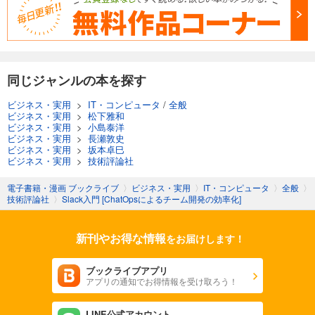
同じジャンルの本を探す
ビジネス・実用
>
IT・コンピュータ
/
全般
ビジネス・実用
>
松下雅和
ビジネス・実用
>
小島泰洋
ビジネス・実用
>
長瀬敦史
ビジネス・実用
>
坂本卓巳
ビジネス・実用
>
技術評論社
電子書籍・漫画 ブックライブ
〉
ビジネス・実用
〉
IT・コンピュータ
〉
全般
〉
技術評論社
〉
Slack入門 [ChatOpsによるチーム開発の効率化]
新刊やお得な情報
をお届けします！
ブックライブアプリ
アプリの通知でお得情報を受け取ろう！
LINE公式アカウント