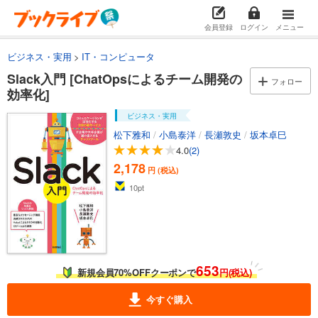
会員登録
ログイン
メニュー
ビジネス・実用
IT・コンピュータ
Slack入門 [ChatOpsによるチーム開発の
フォロー
効率化]
ビジネス・実用
松下雅和
/
小島泰洋
/
長瀬敦史
/
坂本卓巳
4.0
(2)
2,178
円 (税込)
10
pt
653
新規会員70%OFFクーポンで
円(税込)
今すぐ購入