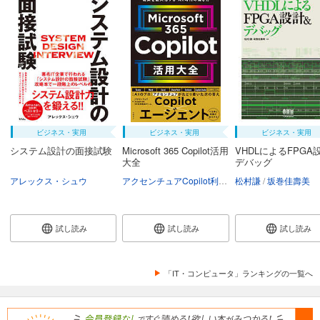
ビジネス・実用
ビジネス・実用
ビジネス・実用
システム設計の面接試験
Microsoft 365 Copilot活用
VHDLによるFPGA
大全
デバッグ
アレックス・シュウ
アクセンチュアCopilot利活用推進チーム
松村謙
坂巻佳壽美
試し読み
試し読み
試し読み
「IT・コンピュータ」ランキングの一覧へ