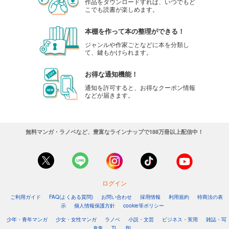
作品をダウンロードすれば、いつでもど
こでも読書が楽しめます。
本棚を作って本の整理ができる！
ジャンルや作家ごとなどに本を分類し
て、鍵もかけられます。
お得な通知機能！
通知を許可すると、お得なクーポン情報
などが届きます。
無料マンガ・ラノベなど、豊富なラインナップで188万冊以上配信中！
ログイン
ご利用ガイド
FAQ(よくある質問)
お問い合わせ
採用情報
利用規約
特商法の表
示
個人情報保護方針
cookie等ポリシー
少年・青年マンガ
少女・女性マンガ
ラノベ
小説・文芸
ビジネス・実用
雑誌・写
真集
TL
BL