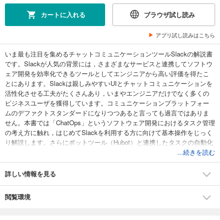
カートに入れる
ブラウザ試し読み
アプリ試し読みはこちら
いま最も注目を集めるチャットコミュニケーションツールSlackの解説書
です。Slackが人気の背景には，さまざまなサービスと連携してソフトウ
ェア開発を効率化できるツールとしてエンジニアから高い評価を得たこ
とにあります。Slackは親しみやすいUIとチャットコミュニケーションを
活性化させる工夫がたくさんあり，いまやエンジニアだけでなく多くの
ビジネスユーザを獲得しています。コミュニケーションプラットフォー
ムのデファクトスタンダードになりつつあると言っても過言ではありま
せん。本書では「ChatOps」というソフトウェア開発におけるタスク管理
の考え方に触れ，はじめてSlackを利用する方に向けて基本操作をじっく
り解説します。さらにボットツール（Hubot）と連携したタスクの自動化
やCIツールと連携したアプリの開発方法を紹介しています。この1冊に
...続きを読む
Slackの基礎から実践的な利用方法がまとまっています。
詳しい情報を見る
閲覧環境