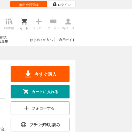
無料会員登録
ログイン
歴
My本棚
カート
フォロー
クーポン
Myページ
雑誌
はじめての方へ
ご利用ガイド
写真集
今すぐ購入
カートに入れる
フォローする
ブラウザ試し読み
資金