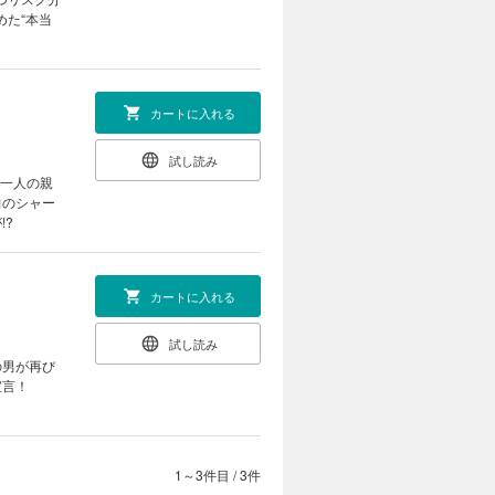
めた“本当
カートに入れる
試し読み
う一人の親
力のシャー
!?
カートに入れる
試し読み
の男が再び
を宣言！
1～3件目
/
3件