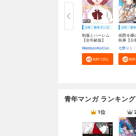
少年・青年マンガ
少年・青
制服とハーレム
侯爵令嬢
【全年齢版】
執事【分
【タ...
WebtoonKoiContent
七野りく
無料で読む
無料
青年マンガ ランキング
1位