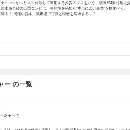
イナミックかつリスク分散して運用する投資のプロをいう。凄腕FM沢村竜之
・吉永亜里砂の凸凹コンビは、可能性を秘めた“本当によい企業”を探すべく、
奮闘中！ 混沌の資本主義市場で正義と理念を追求する…!!
ャー の一覧
ージャー 1
ー（FM）とは株等の銘柄を選定し、多くの投資家から集めた資金をダイナミックか