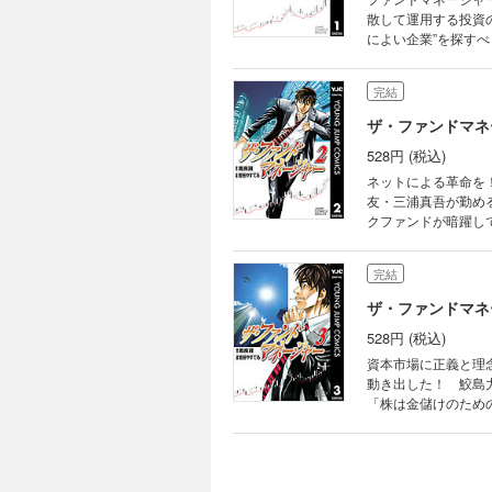
散して運用する投資
によい企業”を探すべ
完結
ザ・ファンドマネ
528円 (税込)
ネットによる革命を
友・三浦真吾が勤め
クファンドが暗躍し
完結
ザ・ファンドマネ
528円 (税込)
資本市場に正義と理
動き出した！ 鮫島
「株は金儲けのため