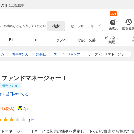
8万冊以上配信中！
Get!
セーフサーチ 中
来店pt
閲覧履
ビジネス
BL
TL
ラノベ
小説・文芸
実用
ンガ
青年マンガ
集英社
スーパージャンプ
ザ・ファンドマネージャー
・ファンドマネージャー 1
・青年マンガ
貨
/
岩田やすてる
円 (税込)
2
pt
1件
ンドマネージャー（FM）とは株等の銘柄を選定し、多くの投資家から集めた