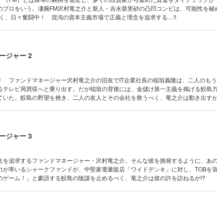
のプロをいう。凄腕FM沢村竜之介と新人・吉永亜里砂の凸凹コンビは、可能性を秘
く、日々奮闘中！ 混沌の資本主義市場で正義と理念を追求する…!!
ージャー 2
！ ファンドマネージャー沢村竜之介の旧友でIT企業社長の稲垣義隆は、二人のも
るテレビ局買収へと乗り出す。だが稲垣の背後には、金儲け第一主義を掲げる鮫島
ていた。鮫島の野望を挫き、二人の友人とその会社を救うべく、竜之介は動き出すが
ージャー 3
念を追求するファンドマネージャー・沢村竜之介。そんな彼を挑発するように、あ
力が率いるシャークファンドが、中堅家電量販店「ワイドデンキ」に対し、TOB
のゲーム！」と豪語する鮫島の陰謀を止めるべく、竜之介は彼の許を訪ねるが!?