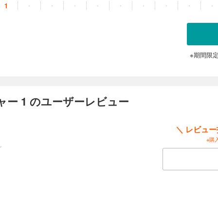
1
・
・
・
・
・
・
・
・
・
※期間限
ー 1 のユーザーレビュー
＼ レビュ
※購