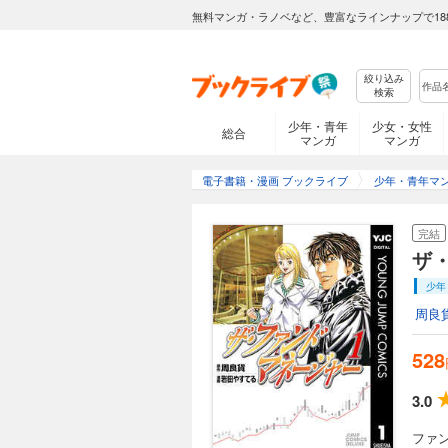
無料マンガ・ラノベなど、豊富なラインナップで18
絞り込み
検索
少年・青年
少女・女性
総合
マンガ
マンガ
電子書籍・漫画 ブックライブ
少年・青年マ
完結
ザ
少年
周良
528
3.0
ファ