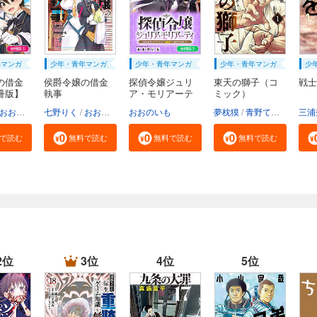
年マンガ
少年・青年マンガ
少年・青年マンガ
少年・青年マンガ
少
の借金
侯爵令嬢の借金
探偵令嬢ジュリ
東天の獅子（コ
戦士
冊版】
執事
ア・モリアーテ
ミック）
ィ...
おおのいも
七野りく
mmu
おおのいも
おおのいも
mmu
夢枕獏
青野てる坊
三浦
で読む
無料で読む
無料で読む
無料で読む
2位
3位
4位
5位