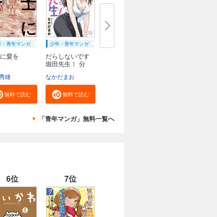
年・青年マンガ
少年・青年マンガ
に愛を
だらしないです
堀田先生！ 分
冊...
秀雄
なかだまお
無料で読む
無料で読む
「青年マンガ」無料一覧へ
6位
7位