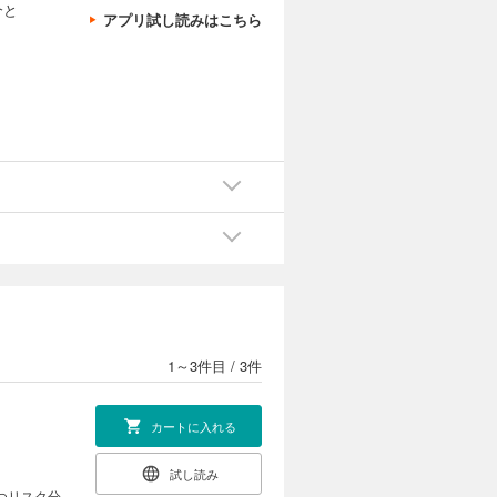
介と
アプリ試し読みはこちら
1～3件目
/
3件
カートに入れる
試し読み
つリスク分