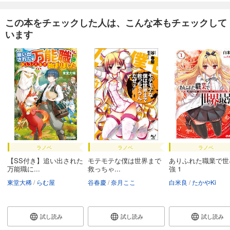
この本をチェックした人は、こんな本もチェックして
います
ラノベ
ラノベ
ラノベ
【SS付き】追い出された
モテモテな僕は世界まで
ありふれた職業で世
万能職に...
救っちゃ...
強 1
東堂大稀
らむ屋
谷春慶
奈月ここ
白米良
たかやKi
試し読み
試し読み
試し読み