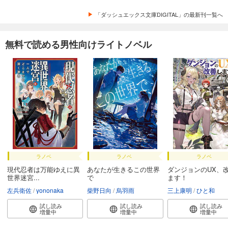
「ダッシュエックス文庫DIGITAL」の最新刊一覧へ
無料で読める男性向けライトノベル
ラノベ
ラノベ
ラノベ
現代忍者は万能ゆえに異
あなたが生きるこの世界
ダンジョンのUX、
世界迷宮...
で
ます！
左兵衛佐
yononaka
柴野日向
烏羽雨
三上康明
ひと和
試し読み
試し読み
試し読み
増量中
増量中
増量中