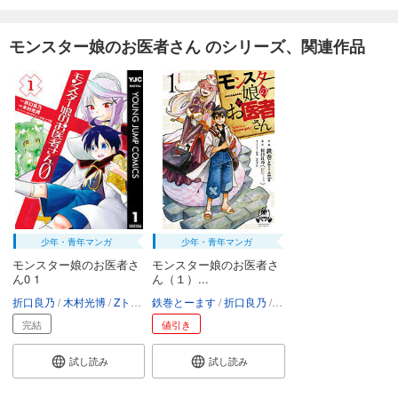
モンスター娘のお医者さん のシリーズ、関連作品
少年・青年マンガ
少年・青年マンガ
モンスター娘のお医者さ
モンスター娘のお医者さ
ん0 1
ん（１）...
折口良乃
木村光博
Zトン
ソロピップB
鉄巻とーます
折口良乃
Zトン
完結
値引き
試し読み
試し読み