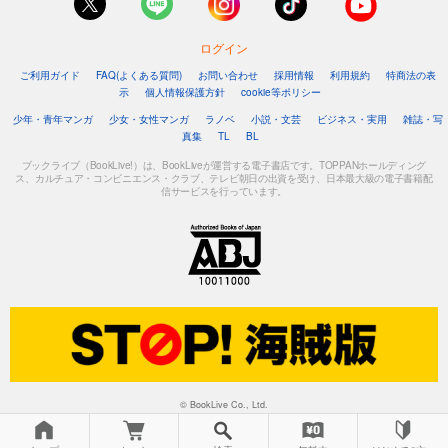
ログイン
ご利用ガイド
FAQ(よくある質問)
お問い合わせ
採用情報
利用規約
特商法の表
示
個人情報保護方針
cookie等ポリシー
少年・青年マンガ
少女・女性マンガ
ラノベ
小説・文芸
ビジネス・実用
雑誌・写
真集
TL
BL
ブックライブ（BookLive!）は、BookLiveが運営する電子書店です。TOPPANホールディング
ス、カルチュア・コンビニエンス・クラブ、テレビ朝日の出資を受け、日本最大級の電子書籍配
信サービスを行っています。
© BookLive Co., Ltd.