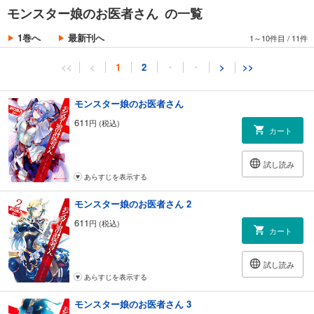
モンスター娘のお医者さん の一覧
1巻へ
最新刊へ
1～10件目
/
11件
<<
<
1
2
・
・
>
>>
モンスター娘のお医者さん
611
円 (税込)
カート
試し読み
あらすじを表示する
モンスター娘のお医者さん 2
611
円 (税込)
カート
試し読み
あらすじを表示する
モンスター娘のお医者さん 3