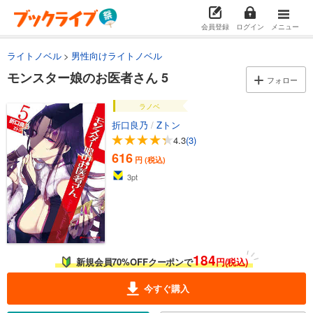
会員登録
ログイン
メニュー
ライトノベル
男性向けライトノベル
モンスター娘のお医者さん 5
フォロー
ラノベ
折口良乃
/
Zトン
4.3
(3)
616
円 (税込)
3
pt
184
新規会員70%OFFクーポンで
円(税込)
今すぐ購入