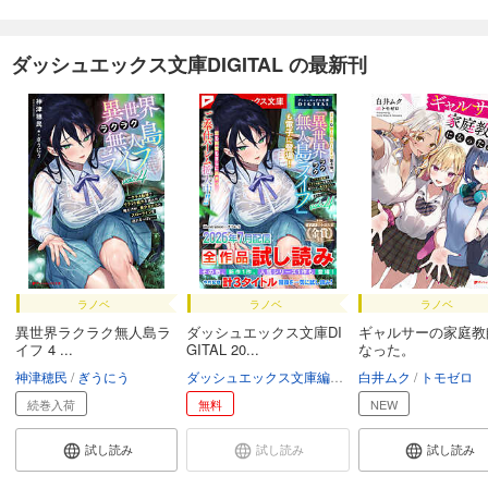
ダッシュエックス文庫DIGITAL の最新刊
ラノベ
ラノベ
ラノベ
異世界ラクラク無人島ラ
ダッシュエックス文庫DI
ギャルサーの家庭教
イフ 4 ...
GITAL 20...
なった。
神津穂民
ぎうにう
ダッシュエックス文庫編集部
白井ムク
トモゼロ
続巻入荷
無料
NEW
試し読み
試し読み
試し読み