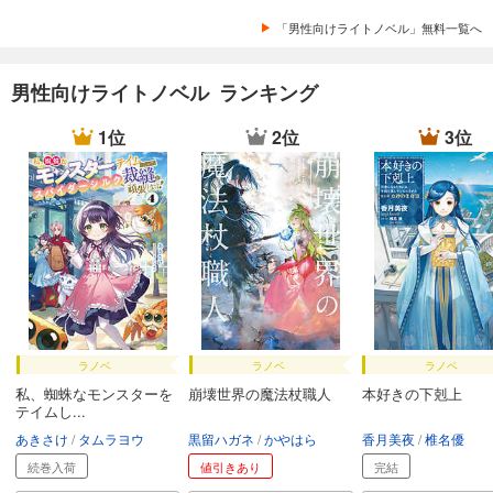
「男性向けライトノベル」無料一覧へ
男性向けライトノベル ランキング
1位
2位
3位
ラノベ
ラノベ
ラノベ
私、蜘蛛なモンスターを
崩壊世界の魔法杖職人
本好きの下剋上
テイムし...
あきさけ
タムラヨウ
黒留ハガネ
かやはら
香月美夜
椎名優
続巻入荷
値引きあり
完結