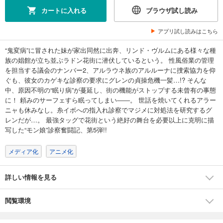
カートに入れる
ブラウザ試し読み
アプリ試し読みはこちら
“鬼変病”に冒された妹が家出同然に出奔、リンド・ヴルムにある様々な種
族の娼館が立ち並ぶラドン花街に潜伏しているという。 性風俗業の管理
を担当する議会のナンバー2、アルラウネ族のアルルーナに捜索協力を仰
ぐも、彼女のカゲキな診察の要求にグレンの貞操危機一髪…!? そんな
中、原因不明の“眠り病”が蔓延し、街の機能がストップする未曾有の事態
に！ 頼みのサーフェすら眠ってしまい――。 世話を焼いてくれるアラー
ニャも休みなし。糸イボへの指入れ診察でマジメに対処法を研究するグ
レンだが…。 最強タッグで花街という絶好の舞台を必要以上に克明に描
写した“モン娘”診察奮闘記、第5弾!!
メディア化
アニメ化
詳しい情報を見る
閲覧環境