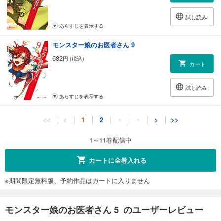
試し読み
あらすじを表示する
モンスター娘のお医者さん 9
682
円 (税込)
カート
試し読み
あらすじを表示する
モンスター娘のお医者さん 10
<<
<
1
2
・
・
>
>>
792
円 (税込)
カート
1～11巻配信中
試し読み
カートに全巻入れる
あらすじを表示する
※期間限定無料版、予約作品はカートに入りません
モンスター娘のお医者さん 5 のユーザーレビュー