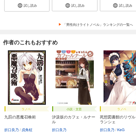
試し読み
試し読み
試し読み
「男性向けライトノベル」ランキングの一覧へ
作者のこれもおすすめ
ラノベ
小説・文芸
ラノベ
九罰の悪魔召喚術
汐汲坂のカフェ・ルナー
死想図書館のリヴル
ル
ランシェ
折口良乃
戌角柾
折口良乃
折口良乃
KeG