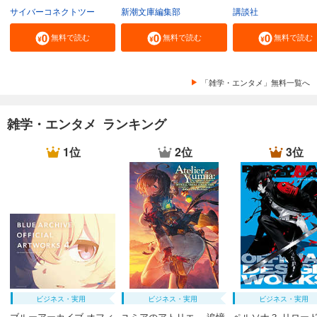
サイバーコネクトツー
新潮文庫編集部
講談社
無料で読む
無料で読む
無料で読む
「雑学・エンタメ」無料一覧へ
雑学・エンタメ ランキング
1位
2位
3位
ビジネス・実用
ビジネス・実用
ビジネス・実用
ブルーアーカイブ オフィ
ユミアのアトリエ ～追憶
ペルソナ３ リロード