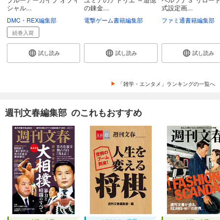
シャル...
の錬金...
式設定画...
DMC・REX編集部
電撃ゲーム書籍編集部
ファミ通書籍編集部
続巻入荷
試し読み
試し読み
試し読み
「雑学・エンタメ」ランキングの一覧へ
週刊文春編集部 のこれもおすすめ