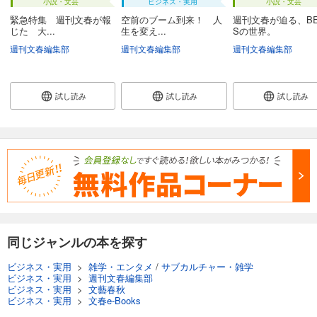
小説・文芸
ビジネス・実用
小説・文芸
緊急特集 週刊文春が報
空前のブーム到来！ 人
週刊文春が迫る、BE
じた 大...
生を変え...
Sの世界。
週刊文春編集部
週刊文春編集部
週刊文春編集部
試し読み
試し読み
試し読み
同じジャンルの本を探す
ビジネス・実用
>
雑学・エンタメ
/
サブカルチャー・雑学
ビジネス・実用
>
週刊文春編集部
ビジネス・実用
>
文藝春秋
ビジネス・実用
>
文春e-Books