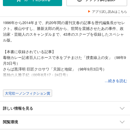
アプリ試し読みはこちら
1996年から2014年まで、約20年間の週刊文春の記事を歴代編集長がセレ
クト。横山やすし、勝新太郎の死から、世間を震撼させたあの事件、政
治家・芸能人のスキャンダルまで、43本のスクープを収録したスペシャ
ル版。
【本書に収録されている記事】
毒物カレー記者百人にホースで水をブチまけた「捜査線上の女」（98年9
月3日号）
さらば黒澤明 巨匠クロサワ「天国と地獄」（98年9月3日号）
孤独の人雅子妃（00年8月17・24日号）
山崎拓「変態行為」懇願テープとおぞましい写真（02年5月2・9日号）
...続きを読む
ヨン様って何様? 微笑みに隠された11の謎（04年12月9日号）
リンゼイさん殺害 市橋達也逮捕！ 逃亡「９６１日」全内幕（09年11月19
大宅壮一ノンフィクション賞
日号）
なでしこジャパン「フランクフルトの奇跡」全記録（11年7月28日号）
詳しい情報を見る
小沢一郎 妻からの「離縁状」（12年6月21日号）
シャブ＆飛鳥の衝撃（13年8月8日号）
全聾の作曲家はペテン師だった（14年2月13日号）
閲覧環境
ほか全43本