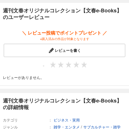
※本コンテンツは2015年7月15日に限定販売された「Amazon創業20周年
週刊文春オリジナルコレクション【文春e-Books】
記念 週刊文春オリジナルコレクション」を電子書籍化したものです。
のユーザーレビュー
＼ レビュー投稿でポイントプレゼント ／
※購入済みの作品が対象となります
レビューを書く
-
レビューがありません。
週刊文春オリジナルコレクション【文春e-Books】
の詳細情報
カテゴリ
ビジネス・実用
ジャンル
雑学・エンタメ
/
サブカルチャー・雑学