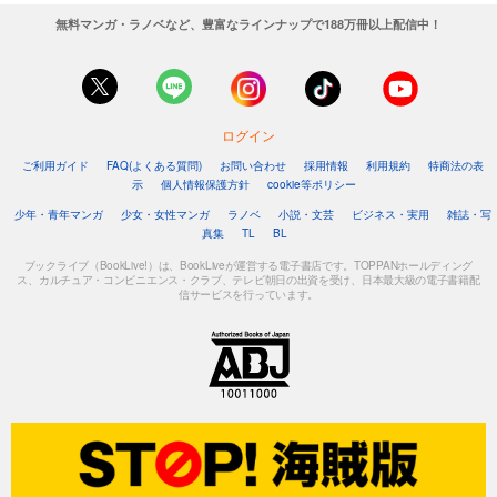
無料マンガ・ラノベなど、豊富なラインナップで188万冊以上配信中！
ログイン
ご利用ガイド
FAQ(よくある質問)
お問い合わせ
採用情報
利用規約
特商法の表
示
個人情報保護方針
cookie等ポリシー
少年・青年マンガ
少女・女性マンガ
ラノベ
小説・文芸
ビジネス・実用
雑誌・写
真集
TL
BL
ブックライブ（BookLive!）は、BookLiveが運営する電子書店です。TOPPANホールディング
ス、カルチュア・コンビニエンス・クラブ、テレビ朝日の出資を受け、日本最大級の電子書籍配
信サービスを行っています。