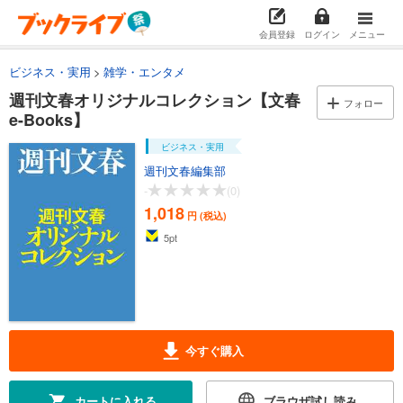
会員登録
ログイン
メニュー
ビジネス・実用
雑学・エンタメ
週刊文春オリジナルコレクション【文春
フォロー
e-Books】
ビジネス・実用
週刊文春編集部
-
(0)
1,018
円 (税込)
5
pt
今すぐ購入
カートに入れる
ブラウザ試し読み