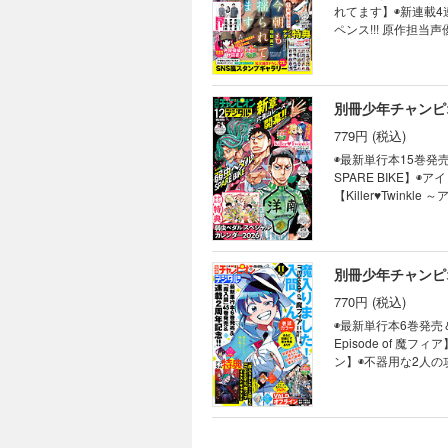
れてます】◉新連載4
ペンス!!! 原作担当
カラーですわ～!!【
イン】◉最新コミックス
念センターカラー!!
場!!魂震わせるアン
別冊少年チャンピオ
応募は出来ません。
779円 (税込)
◉最新単行本15巻発
SPARE BIKE】
【Killer♥Twin
絶興奮センターカラー!
【WORST外伝 ド
ア】◉新星作家が描
選!! GEKIYAB
別冊少年チャンピオ
注意ください。
770円 (税込)
◉最新単行本6巻発売
Episode of 
ン】◉不器用な2人の
大進撃♨【かいじゅ
【雨と晴】※電子版
別冊少年チャンピオ