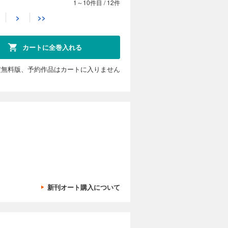
1～10件目
/
12件
カートに入れる
>
>>
)＆染谷俊
試し読み
 笑って泣
!復讐血風録
カートに全巻入れる
記念!! 最
切り、約3
の応募は出
定無料版、予約作品はカートに入りません
カートに入れる
×パスト 猟
試し読み
～】◉最新単
!? 大緊迫
わいい♡メ
XT
応募は出来ま
新刊オート購入について