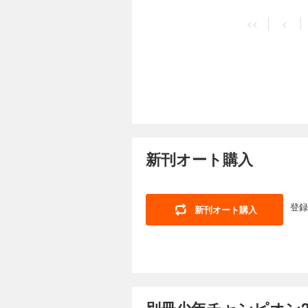
730円 (税込)
<<
<
◉BLOODY LOV
之(森長可役)の超美
いてアツくなって!! 
も大詰め!! 手に汗握
凶センターカラー!!
年ぶりの第2話!! 
来ません。ご注意く
別冊少年チャンピオ
760円 (税込)
◉新章絶好調!! 激ヤ
新刊オート購入
奇殺人潜入捜査】◉最新
行本3巻発売記念!!
センターカラー!!【
テンちゃん！】◉前代未
CHAMPION 奨
登録
新刊オート購入
せん。ご注意くださ