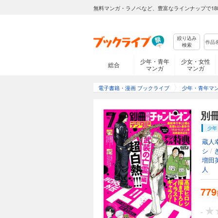
無料マンガ・ラノベなど、豊富なラインナップで18
絞り込み
検索
少年・青年
少女・女性
総合
マンガ
マンガ
電子書籍・漫画 ブックライブ
少年・青年マ
別冊
少年
蔵人
シ
/
増田
人
779
-