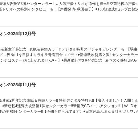
連弾大攻勢第3弾センターカラー!! 大人気声優トリオが原作を担当!! 空前絶後の声優
声優トリオへの特別インタビューも!! 【声優探偵×秋田書子】◉150話達成!!セレブに贅
マウントセレブ金田さん】◉新連載第3回センターカラー!!白熱の生き残りバトル!!【VA
4巻発売記念!!新たなる兄弟!? 激震センターカラー!!【ブラザー仁義】◉激情の最終回
ナメてナメてナメついた先は……。【ナメ。】◉「ロッキンユー!!!」の石川香織が別
チ青春賛歌読み切り!!【青春にはいらないもの】※電子版につきましては本誌内のプ
ン2025年12月号
ご注意ください。
売＆新章開幕記念!! 表紙＆巻頭カラー!! デジタル特典スペシャルカレンダーも!!【弱
◉アイドル界No.1を目指すキラキラ青春百合コメディ♥新連載攻勢第２弾!! センターカラー!
kle ～アンチはステージに上がれません♥～】◉最新単行本3巻発売記念!! みちのく熱狂UMAバ
! 【U.M.A～未確認総合格闘技～】◉新章絶好調!! 最新単行本20巻発売記念センター
クロ】◉止まらない勢い!! 最新単行本12巻発売記念センターカラー!!【ババンババンバ
く、食育ラブコメディ読み切り♡【片山くん、召し上がれ！】◉第51回べっちゃんマ
A読み切り緊急掲載!!【BANG!】※電子版につきましては本誌内のプレゼントの応募は出来
ン2025年11月号
＆連載2周年記念表紙＆巻頭カラー!! 特別デジタル特典も!!【魔入りました！入間くん i
魔フィア】◉新連載4連弾大攻勢第1弾センターカラー!!新世代SFバトルアクション!!【VALD
攻め姿勢!!センターカラー!!【今朝も揺られてます】◉日本列島んまんま計画♡カワ
うたん、現る。】◉ネクチャン新人大賞受賞の鬼才が別チャンに登場!!ファンタジー
につきましては本誌内のプレゼントの応募は出来ません。ご注意ください。
ン2025年10月号