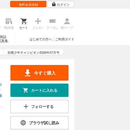
無料会員登録
ログイン
歴
My本棚
カート
フォロー
クーポン
Myページ
雑誌
はじめての方へ
ご利用ガイド
写真集
別冊少年チャンピオン2026年07月号
今すぐ購入
ロ
/
カートに入れる
海
フォローする
ブラウザ試し読み