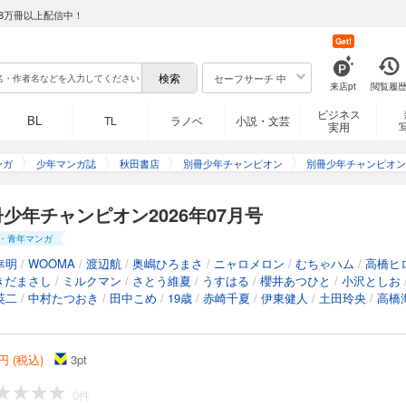
8万冊以上配信中！
Get!
セーフサーチ 中
来店pt
閲覧履
ビジネス
BL
TL
ラノベ
小説・文芸
実用
ンガ
少年マンガ誌
秋田書店
別冊少年チャンピオン
別冊少年チャンピオン
少年チャンピオン2026年07月号
・青年マンガ
幸明
/
WOOMA
/
渡辺航
/
奥嶋ひろまさ
/
ニャロメロン
/
むちゃハム
/
高橋ヒ
きだまさし
/
ミルクマン
/
さとう維夏
/
うすはる
/
櫻井あつひと
/
小沢としお
英二
/
中村たつおき
/
田中こめ
/
19歳
/
赤崎千夏
/
伊東健人
/
土田玲央
/
高橋
円 (税込)
3
pt
0件