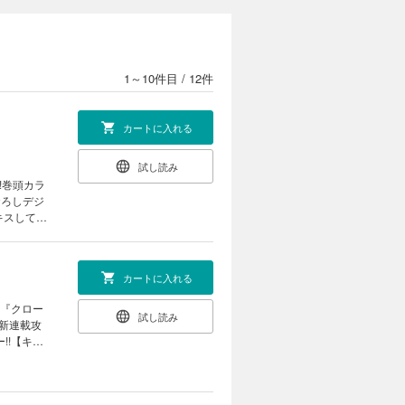
1～10件目
/
12件
カートに入れる
試し読み
!巻頭カラ
おろしデジ
キスして】
発売記念!
【かいじゅ
画賞PR読み
カートに入れる
※電子版に
 『クロー
試し読み
◉新連載攻
!!【キミ
くん、召し
あぴゅあデビ