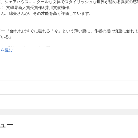
企業、シェアハウス……クールな文体でスタイリッシュな世界が秘める真実の感
る！ 文學界新人賞受賞作&芥川賞候補作。
さん、綿矢さんが、その才能を高く評価しています。
修一 「触れればすぐに破れる「今」という薄い膜に、作者の指は慎重に触れ
ている」
りさ 「新しい扉を目の前で開けてくれる」
続きを読む
ビュー