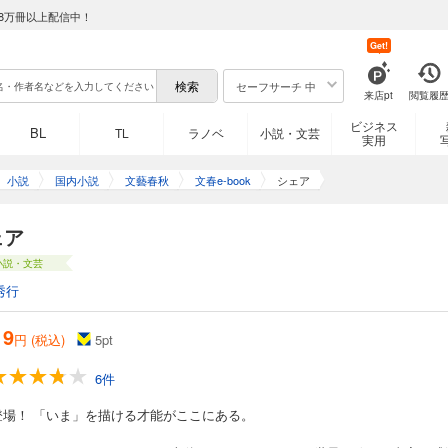
8万冊以上配信中！
Get!
セーフサーチ 中
来店pt
閲覧履
ビジネス
BL
TL
ラノベ
小説・文芸
実用
小説
国内小説
文藝春秋
文春e-book
シェア
ェア
小説・文芸
秀行
19
円 (税込)
5
pt
6件
登場！ 「いま」を描ける才能がここにある。