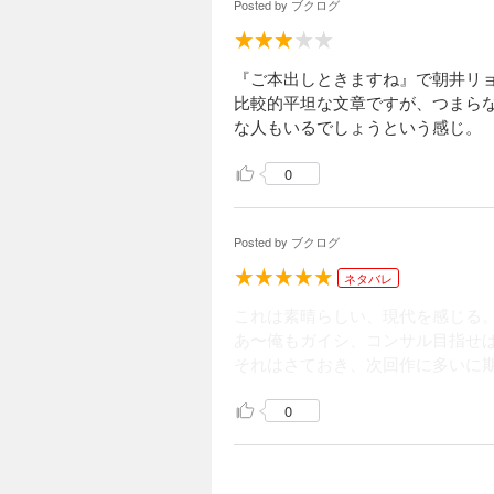
Posted by
ブクログ
『ご本出しときますね』で朝井リ
比較的平坦な文章ですが、つまら
な人もいるでしょうという感じ。
0
Posted by
ブクログ
ネタバレ
これは素晴らしい、現代を感じる
あ〜俺もガイシ、コンサル目指せ
それはさておき、次回作に多いに
0