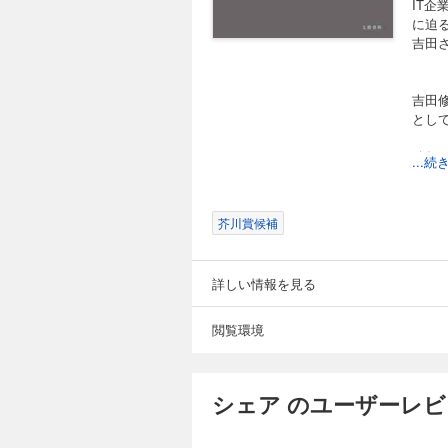
IT
に迫
吉田
吉田
とし
綿矢
...
芥川賞候補
詳しい情報を見る
閲覧環境
シェア のユーザーレ