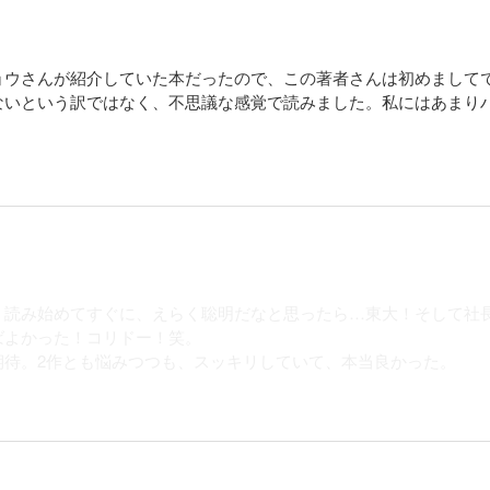
ョウさんが紹介していた本だったので、この著者さんは初めまして
ないという訳ではなく、不思議な感覚で読みました。私にはあまり
。読み始めてすぐに、えらく聡明だなと思ったら…東大！そして社
ばよかった！コリドー！笑。
期待。2作とも悩みつつも、スッキリしていて、本当良かった。