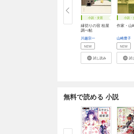
小説・文芸
小説・
縁切りの宿 桂屋
作家・山
調べ帖
川越宗一
山崎豊子
NEW
NEW
試し読み
試
無料で読める 小説