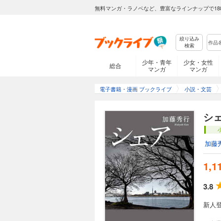
無料マンガ・ラノベなど、豊富なラインナップで18
絞り込み
検索
少年・青年
少女・女性
総合
マンガ
マンガ
電子書籍・漫画 ブックライブ
小説・文芸
シ
加藤
1,1
3.8
新人