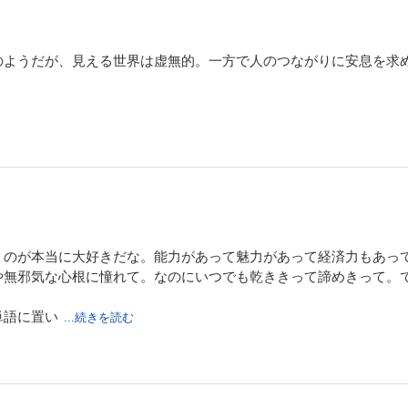
のようだが、見える世界は虚無的。一方で人のつながりに安息を求
うのが本当に大好きだな。能力があって魅力があって経済力もあっ
や無邪気な心根に憧れて。なのにいつでも乾ききって諦めきって。
単語に置い
...続きを読む