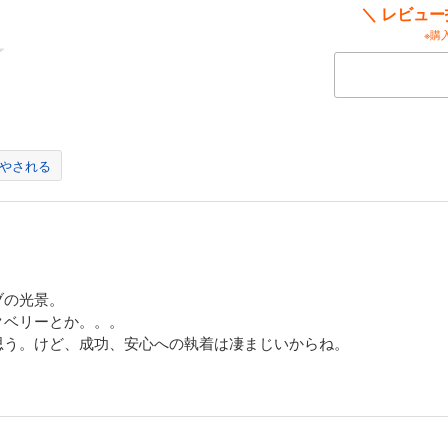
＼ レビュ
※購
やされる
ブの光景。
クベリーとか。。。
思う。けど、成功、安心への執着は凄まじいからね。