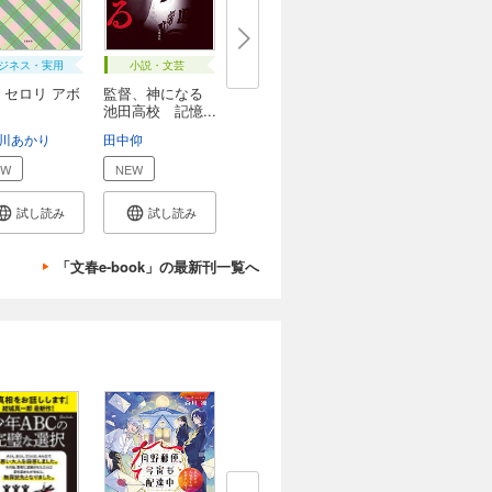
ジネス・実用
小説・文芸
 セロリ アボ
監督、神になる
池田高校 記憶...
川あかり
田中仰
EW
NEW
試し読み
試し読み
「文春e-book」の最新刊一覧へ