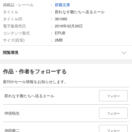
掲載誌・レーベル
群雛文庫
タイトル
群れなす雛たちへ送るエール
タイトルID
361085
電子版発売日
2016年02月26日
コンテンツ形式
EPUB
サイズ(目安)
2MB
閲覧環境
作品・作者をフォローする
新刊やセール情報をお知らせします。
群れなす雛たちへ送るエール
フォロー
仲俣暁生
フォロー
池田敬二
フォロー