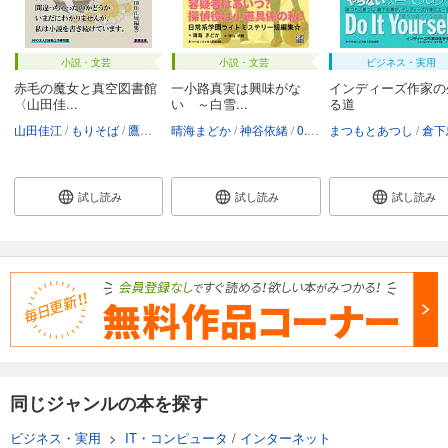
小説・文芸
小説・文芸
ビジネス・実用
赤毛の魔女と真空図書館
一小路真実は興味がな
インディーズ作家の
〈山田佳...
い ～白雪...
る道
山田佳江
もりそば
鷹野凌
晴海まどか
神谷依緒
0.9Gravitation
まつもとあつし
鷹野凌
倉下
試し読み
試し読み
試し読み
同じジャンルの本を探す
ビジネス・実用
>
IT・コンピュータ
/
インターネット