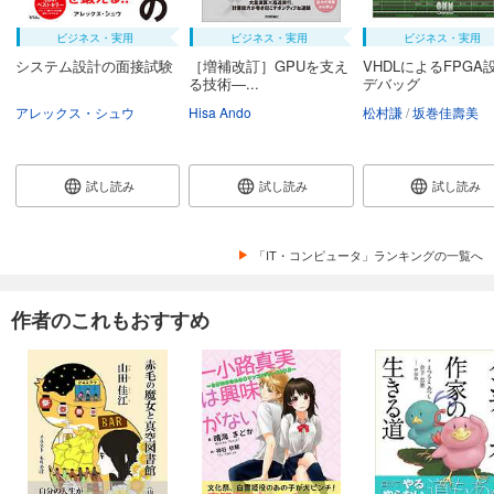
ビジネス・実用
ビジネス・実用
ビジネス・実用
システム設計の面接試験
［増補改訂］GPUを支え
VHDLによるFPGA
る技術―...
デバッグ
アレックス・シュウ
Hisa Ando
松村謙
坂巻佳壽美
試し読み
試し読み
試し読み
「IT・コンピュータ」ランキングの一覧へ
作者のこれもおすすめ