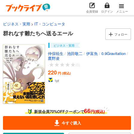
会員登録
ログイン
メニュー
ビジネス・実用
IT・コンピュータ
群れなす雛たちへ送るエール
フォロー
ビジネス・実用
仲俣暁生
/
池田敬二
/
伊富魚
/
0.9Gravitation
/
鷹野凌
-
(0)
220
円 (税込)
1
pt
66
新規会員70%OFFクーポンで
円(税込)
今すぐ購入