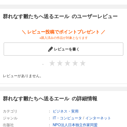
（初出：『月刊群雛』2014年08月号）
表紙イラスト：伊富魚（『月刊群雛』2014年10月号表紙イラスト担当）
群れなす雛たちへ送るエール のユーザーレビュー
＼ レビュー投稿でポイントプレゼント ／
※購入済みの作品が対象となります
レビューを書く
-
レビューがありません。
群れなす雛たちへ送るエール の詳細情報
カテゴリ
ビジネス・実用
ジャンル
IT・コンピュータ
/
インターネット
出版社
NPO法人日本独立作家同盟