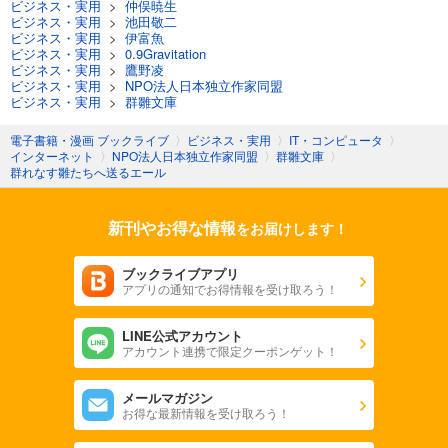
ビジネス・実用
>
仲俣暁生
ビジネス・実用
>
池田敬二
ビジネス・実用
>
伊富魚
ビジネス・実用
>
0.9Gravitation
ビジネス・実用
>
鷹野凌
ビジネス・実用
>
NPO法人日本独立作家同盟
ビジネス・実用
>
群雛文庫
電子書籍・漫画 ブックライブ
〉
ビジネス・実用
〉
IT・コンピュータ
〉
インターネット
〉
NPO法人日本独立作家同盟
〉
群雛文庫
〉
群れなす雛たちへ送るエール
新刊やお得な情報
をお届けします！
ブックライブアプリ
アプリの通知でお得情報を受け取ろう！
LINE公式アカウント
アカウント連携で限定クーポンゲット！
メールマガジン
お得な最新情報を受け取ろう！