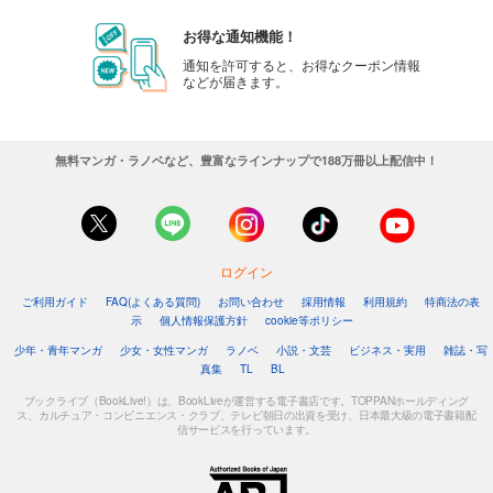
お得な通知機能！
通知を許可すると、お得なクーポン情報
などが届きます。
無料マンガ・ラノベなど、豊富なラインナップで188万冊以上配信中！
ログイン
ご利用ガイド
FAQ(よくある質問)
お問い合わせ
採用情報
利用規約
特商法の表
示
個人情報保護方針
cookie等ポリシー
少年・青年マンガ
少女・女性マンガ
ラノベ
小説・文芸
ビジネス・実用
雑誌・写
真集
TL
BL
ブックライブ（BookLive!）は、BookLiveが運営する電子書店です。TOPPANホールディング
ス、カルチュア・コンビニエンス・クラブ、テレビ朝日の出資を受け、日本最大級の電子書籍配
信サービスを行っています。