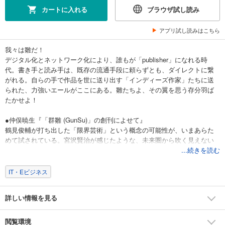
カートに入れる
ブラウザ試し読み
アプリ試し読みはこちら
我々は雛だ！
デジタル化とネットワーク化により、誰もが「publisher」になれる時
代。書き手と読み手は、既存の流通手段に頼らずとも、ダイレクトに繋
がれる。自らの手で作品を世に送り出す「インディーズ作家」たちに送
られた、力強いエールがここにある。雛たちよ、その翼を思う存分羽ば
たかせよ！
●仲俣暁生『「群雛 (GunSu)」の創刊によせて』
鶴見俊輔が打ち出した「限界芸術」という概念の可能性が、いまあらた
めて試されている。宮沢賢治が感じたような、未来圏から吹く見えない
風を感じとれ！
...続きを読む
（初出：『月刊群雛』2014年02月号）
IT・Eビジネス
●池田敬二『「月刊群雛」への応援歌』
芥川賞候補に五回選ばれるもすべて落選、自殺してしまった不遇の作
詳しい情報を見る
家・佐藤泰志。もし彼がいま生きていたら。自分の足で立ち上がるため
のツールやテクノロジーが整ってきた現在は、創作者にとって幸福な時
代だ。
閲覧環境