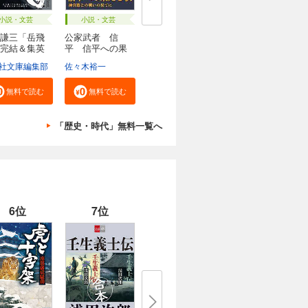
小説・文芸
小説・文芸
謙三「岳飛
公家武者 信
完結＆集英
平 信平への果
たし...
社文庫編集部
佐々木裕一
無料で読む
無料で読む
「歴史・時代」無料一覧へ
6位
7位