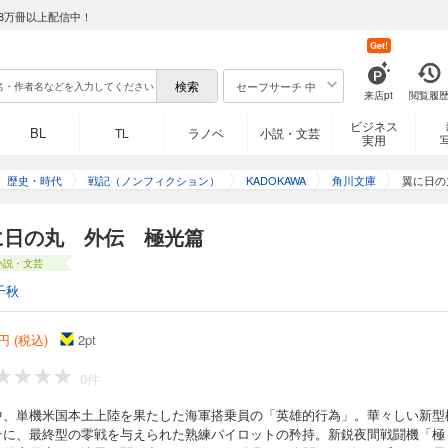
8万冊以上配信中！
Get!
セーフサーチ 中
来店pt
閲覧履
ビジネス
BL
TL
ラノベ
小説・文芸
実用
歴史・時代
戦記（ノンフィクション）
KADOKAWA
角川文庫
翼に日の
に日の丸 外伝 極光篇
小説・文芸
千秋
円 (税込)
2
pt
0件
中、単機米国本土上陸を果たした海軍搭乗員の「英雄的行為」。華々しい新型
そに、最終型の零戦を与えられた熟練パイロットの矜持。新鋭夜間戦闘機「極