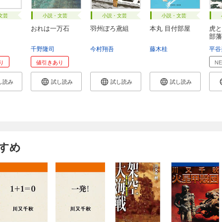
文芸
小説・文芸
小説・文芸
小説・文芸
おれは一万石
羽州ぼろ鳶組
本丸 目付部屋
虎と
部藩
千野隆司
今村翔吾
藤木桂
平谷
り
値引きあり
N
し読み
試し読み
試し読み
試し読み
すめ