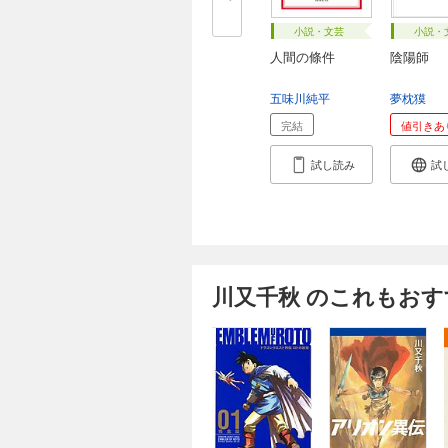
小説・文芸
小説・
人間の條件
陰陽師
五味川純平
夢枕獏
完結
値引きあ
試し読み
試
川又千秋 のこれもおす