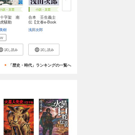
小説・文芸
小説・文芸
十字架 南
合本 壬生義士
虎騒動
伝【文春e-Book
s...
美樹
浅田次郎
EW
試し読み
試し読み
「歴史・時代」ランキングの一覧へ