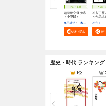
小説・文芸
小説・
超弩級空母 大和
冲方丁歴
＜小説版＞
４作品試
合...
奥田誠治
三木原慧一
冲方丁
無料で読む
無料
歴史・時代 ランキング
1位