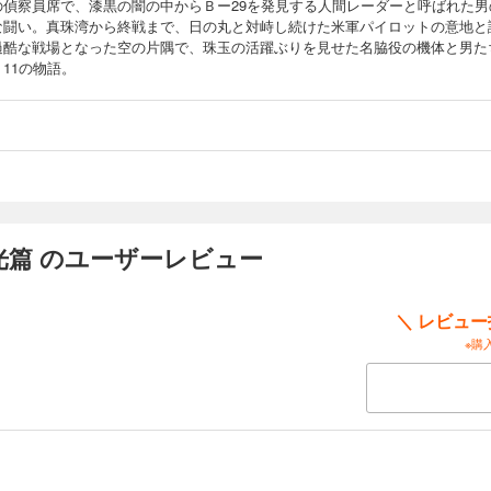
の偵察員席で、漆黒の闇の中からＢー29を発見する人間レーダーと呼ばれた男
な闘い。真珠湾から終戦まで、日の丸と対峙し続けた米軍パイロットの意地と
過酷な戦場となった空の片隅で、珠玉の活躍ぶりを見せた名脇役の機体と男た
11の物語。
光篇 のユーザーレビュー
＼ レビュ
※購