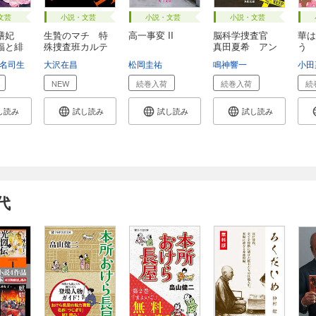
文芸
小説・文芸
小説・文芸
小説・文芸
薬膳妃
生贄のマチ 特
高一事変 II
脳科学捜査官
華は
福と緋
殊捜査班カルテ
真田夏希 アン
う 
ッ...
ハ...
医伝.
名司生
大沢在昌
松岡圭祐
鳴神響一
小田
NEW
続巻入荷
続巻入荷
続
し読み
試し読み
試し読み
試し読み
代