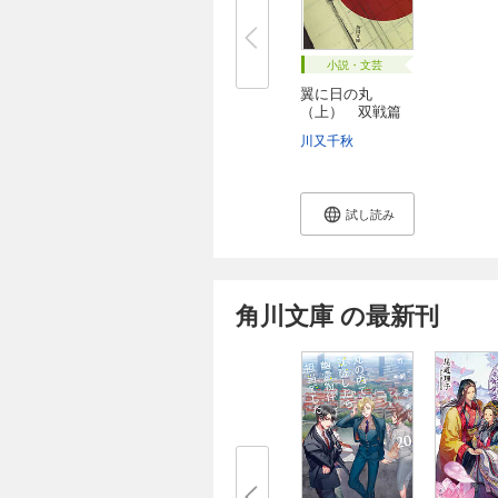
小説・文芸
翼に日の丸
（上） 双戦篇
川又千秋
試し読み
角川文庫 の最新刊