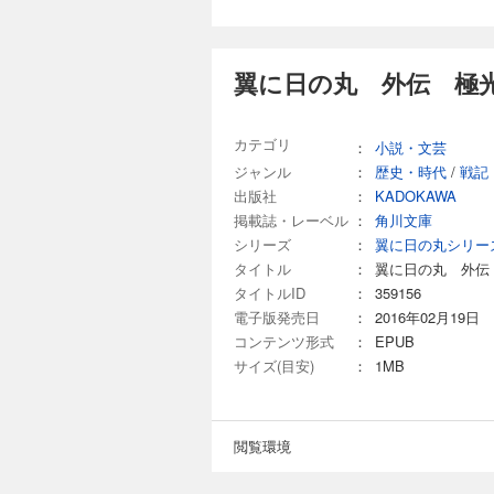
翼に日の丸 外伝 極光
カテゴリ
：
小説・文芸
ジャンル
：
歴史・時代
/
戦記
出版社
：
KADOKAWA
掲載誌・レーベル
：
角川文庫
シリーズ
：
翼に日の丸シリー
タイトル
：
翼に日の丸 外伝
タイトルID
：
359156
電子版発売日
：
2016年02月19日
コンテンツ形式
：
EPUB
サイズ(目安)
：
1MB
閲覧環境