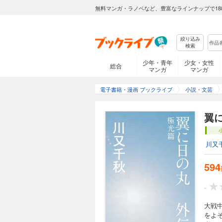
無料マンガ・ラノベなど、豊富なラインナップで18
絞り込み
検索
少年・青年
少女・女性
総合
マンガ
マンガ
電子書籍・漫画 ブックライブ
小説・文芸
翼
川又
594
-
大戦
をよ