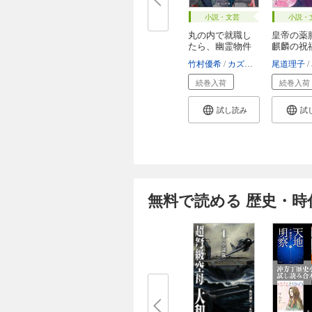
小説・文芸
小説・
丸の内で就職し
皇帝の
たら、幽霊物件
麒麟の祝
担...
色...
竹村優希
カズアキ
尾道理子
続巻入荷
続巻入荷
試し読み
試
無料で読める 歴史・時