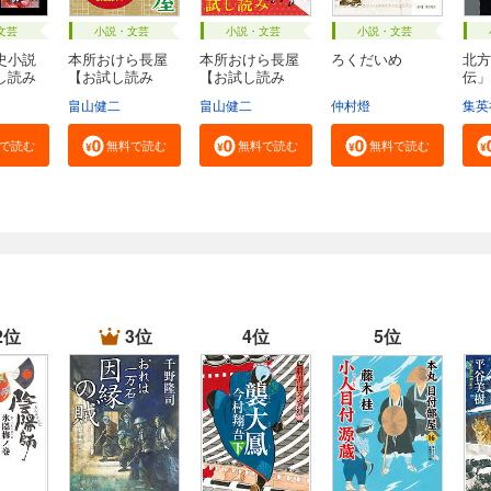
文芸
小説・文芸
小説・文芸
小説・文芸
史小説
本所おけら長屋
本所おけら長屋
ろくだいめ
北方
し読み
【お試し読み
【お試し読み
伝」
版・...
版・...
社...
畠山健二
畠山健二
仲村燈
集英
で読む
無料で読む
無料で読む
無料で読む
2位
3位
4位
5位