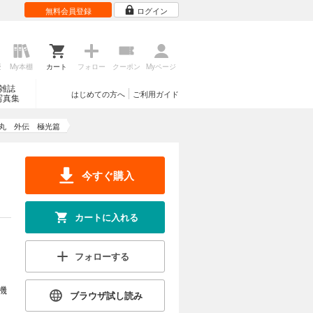
無料会員登録
ログイン
歴
My本棚
カート
フォロー
クーポン
Myページ
雑誌
はじめての方へ
ご利用ガイド
写真集
丸 外伝 極光篇
今すぐ購入
カートに入れる
フォローする
機
ブラウザ試し読み