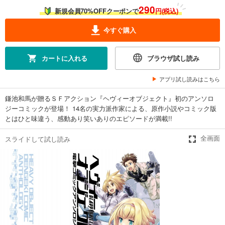
290
新規会員70%OFFクーポンで
円(税込)
今すぐ購入
カートに入れる
ブラウザ試し読み
アプリ試し読みはこちら
鎌池和馬が贈るＳＦアクション『ヘヴィーオブジェクト』初のアンソロ
ジーコミックが登場！ 14名の実力派作家による、原作小説やコミック版
とはひと味違う、感動あり笑いありのエピソードが満載!!
スライドして試し読み
全画面