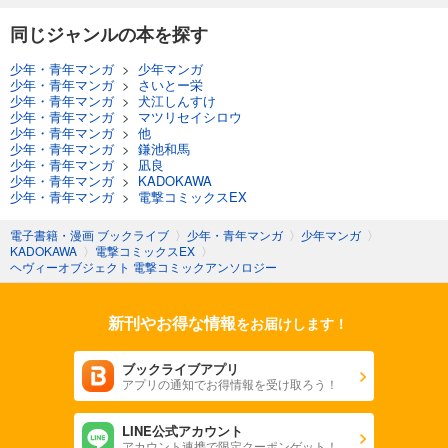
同じジャンルの本を探す
少年・青年マンガ
>
少年マンガ
少年・青年マンガ
>
さいとー栄
少年・青年マンガ
>
犬江しんすけ
少年・青年マンガ
>
マツリセイシロウ
少年・青年マンガ
>
他
少年・青年マンガ
>
鎌池和馬
少年・青年マンガ
>
凪良
少年・青年マンガ
>
KADOKAWA
少年・青年マンガ
>
電撃コミックスEX
電子書籍・漫画 ブックライブ
〉
少年・青年マンガ
〉
少年マンガ
〉
KADOKAWA
〉
電撃コミックスEX
〉
ヘヴィーオブジェクト 電撃コミックアンソロジー
新刊やお得な情報
をお届けします！
ブックライブアプリ
アプリの通知でお得情報を受け取ろう！
LINE公式アカウント
アカウント連携で限定クーポンゲット！