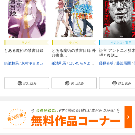
ラノベ
ラノベ
ビジネス・実用
とある魔術の禁書目録
とある魔術の禁書目録 外
証言 アントニオ猪木
典書庫...
望と復活...
鎌池和馬
灰村キヨタカ
鎌池和馬
はいむらきよたか
藤原喜明
藤波辰爾
佐
試し読み
試し読み
試し読み