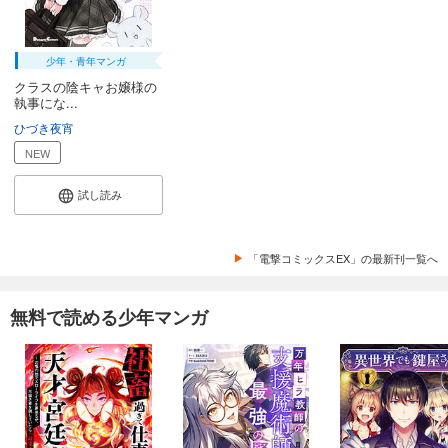
少年・青年マンガ
クラスの陰キャお嬢様の
執事にな...
ひづき夜宵
NEW
試し読み
「電撃コミックスEX」の最新刊一覧へ
無料で読める少年マンガ