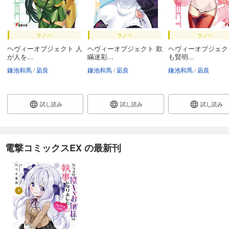
ラノベ
ラノベ
ラノベ
ヘヴィーオブジェクト 人
ヘヴィーオブジェクト 欺
ヘヴィーオブジェク
が人を...
瞞迷彩...
も賢明...
鎌池和馬
凪良
鎌池和馬
凪良
鎌池和馬
凪良
試し読み
試し読み
試し読み
電撃コミックスEX の最新刊