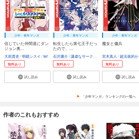
少年・青年マンガ
少年・青年マンガ
少年・青年マンガ
信じていた仲間達にダン
転生したら第七王子だっ
魔女と傭兵
ジョン奥...
たので、...
大前貴史
明鏡シスイ
tef
石沢庸介
謙虚なサークル
メル。
宮木真人
超法規的かえ
無料あり
無料あり
無料あり
試し読み
試し読み
試し読み
「少年マンガ」ランキングの一覧へ
作者のこれもおすすめ