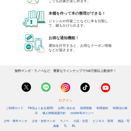
こでも読書が楽しめます。
本棚を作って本の整理ができる！
ジャンルや作家ごとなどに本を分類し
て、鍵もかけられます。
お得な通知機能！
通知を許可すると、お得なクーポン情報
などが届きます。
無料マンガ・ラノベなど、豊富なラインナップで188万冊以上配信中！
ログイン
ご利用ガイド
FAQ(よくある質問)
お問い合わせ
採用情報
利用規約
特商法の表
示
個人情報保護方針
cookie等ポリシー
少年・青年マンガ
少女・女性マンガ
ラノベ
小説・文芸
ビジネス・実用
雑誌・写
真集
TL
BL