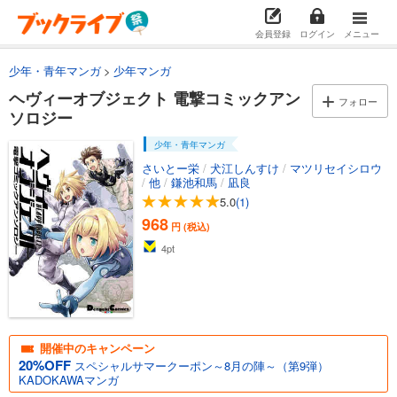
会員登録
ログイン
メニュー
少年・青年マンガ
少年マンガ
ヘヴィーオブジェクト 電撃コミックアン
フォロー
ソロジー
少年・青年マンガ
さいとー栄
/
犬江しんすけ
/
マツリセイシロウ
/
他
/
鎌池和馬
/
凪良
5.0
(1)
968
円 (税込)
4
pt
開催中のキャンペーン
20%OFF
スペシャルサマークーポン～8月の陣～（第9弾）
KADOKAWAマンガ