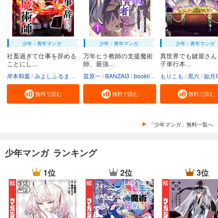
少年・青年マンガ
少年・青年マンガ
少年・青年マンガ
社畜過ぎて仕事を辞める
万年ヒラ教師の支援魔術
異世界でも鍵屋さん
ことにし...
師、最強...
子単行本...
岸本和葉
みよしふるまち
booklistaSTUDIO
苗原一
BANZAI3
booklistaSTUDIO
もりこも
黒六
如月
無料で読む
無料で読む
無料で読む
「少年マンガ」無料一覧へ
少年マンガ ランキング
1位
2位
3位