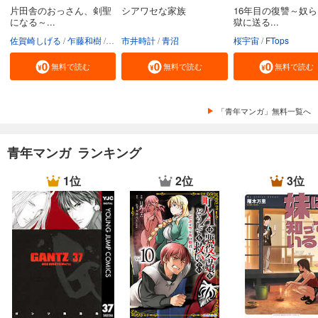
片田舎のおっさん、剣聖
シアワセな家族
16年目の復讐～奴
になる～...
獄に送る...
佐賀崎しげる
乍藤和樹
鍋島テツヒロ
市井時計
青沼
桜宇宙
FTops
無料で読む
無料で読む
無料で読む
「青年マンガ」無料一覧へ
青年マンガ ランキング
1位
2位
3位