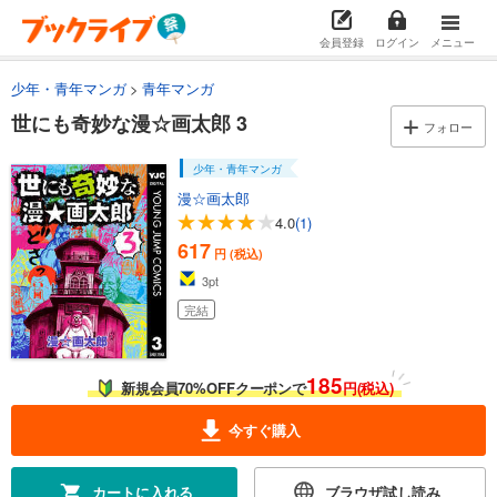
会員登録
ログイン
メニュー
少年・青年マンガ
青年マンガ
世にも奇妙な漫☆画太郎 3
フォロー
少年・青年マンガ
漫☆画太郎
4.0
(1)
617
円 (税込)
3
pt
完結
185
新規会員70%OFFクーポンで
円(税込)
今すぐ購入
カートに入れる
ブラウザ試し読み