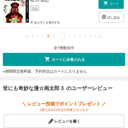
627
円 (税込)
カート
完結
試し読み
あらすじを表示する
<<
<
1
・
・
・
>
>>
全7巻配信中
カートに全巻入れる
※期間限定無料版、予約作品はカートに入りません
世にも奇妙な漫☆画太郎 3 のユーザーレビュー
＼ レビュー投稿でポイントプレゼント ／
※購入済みの作品が対象となります
レビューを書く