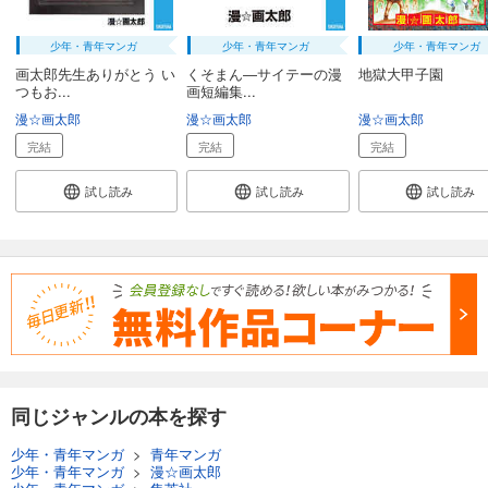
少年・青年マンガ
少年・青年マンガ
少年・青年マンガ
画太郎先生ありがとう い
くそまん―サイテーの漫
地獄大甲子園
つもお...
画短編集...
漫☆画太郎
漫☆画太郎
漫☆画太郎
完結
完結
完結
試し読み
試し読み
試し読み
同じジャンルの本を探す
少年・青年マンガ
>
青年マンガ
少年・青年マンガ
>
漫☆画太郎