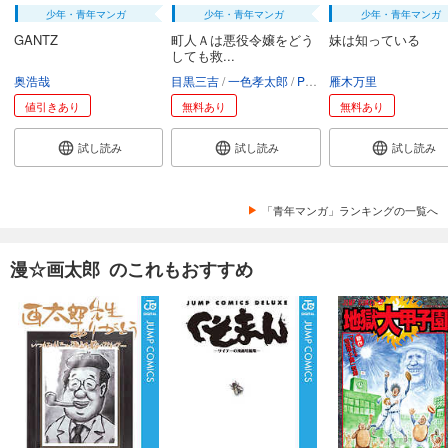
少年・青年マンガ
少年・青年マンガ
少年・青年マンガ
GANTZ
町人Ａは悪役令嬢をどう
妹は知っている
しても救...
奥浩哉
目黒三吉
一色孝太郎
Parum
雁木万里
値引きあり
無料あり
無料あり
試し読み
試し読み
試し読み
「青年マンガ」ランキングの一覧へ
漫☆画太郎 のこれもおすすめ