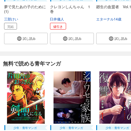
夢で見たあの子のために
クレヨンしんちゃん 1
廻生の血盟者 Vol.
(1)
巻
三部けい
臼井儀人
エターナル14歳
完結
値引き
試し読み
試し読み
試し読み
無料で読める青年マンガ
少年・青年マンガ
少年・青年マンガ
少年・青年マンガ