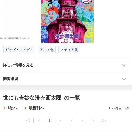
ギャグ・コメディ
アニメ化
メディア化
詳しい情報を見る
閲覧環境
世にも奇妙な漫☆画太郎 の一覧
1巻へ
最新刊へ
1～7件目
/
7件
<<
<
1
・
・
・
>
>>