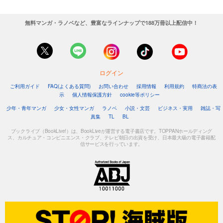
無料マンガ・ラノベなど、豊富なラインナップで188万冊以上配信中！
ログイン
ご利用ガイド
FAQ(よくある質問)
お問い合わせ
採用情報
利用規約
特商法の表
示
個人情報保護方針
cookie等ポリシー
少年・青年マンガ
少女・女性マンガ
ラノベ
小説・文芸
ビジネス・実用
雑誌・写
真集
TL
BL
ブックライブ（BookLive!）は、BookLiveが運営する電子書店です。TOPPANホールディング
ス、カルチュア・コンビニエンス・クラブ、テレビ朝日の出資を受け、日本最大級の電子書籍配
信サービスを行っています。