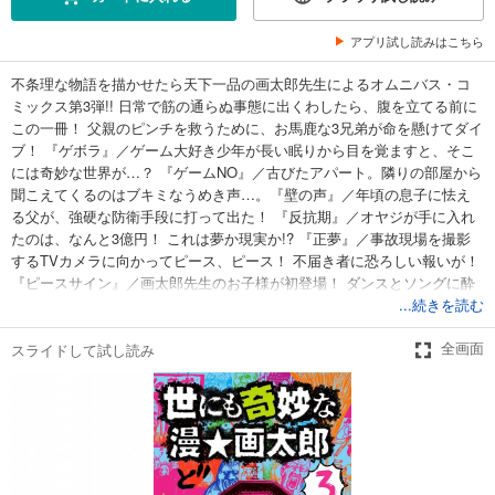
アプリ試し読みはこちら
不条理な物語を描かせたら天下一品の画太郎先生によるオムニバス・コ
ミックス第3弾!! 日常で筋の通らぬ事態に出くわしたら、腹を立てる前に
この一冊！ 父親のピンチを救うために、お馬鹿な3兄弟が命を懸けてダイ
ブ！ 『ゲボラ』／ゲーム大好き少年が長い眠りから目を覚ますと、そこ
には奇妙な世界が…？ 『ゲームNO』／古びたアパート。隣りの部屋から
聞こえてくるのはブキミなうめき声…。『壁の声』／年頃の息子に怯え
る父が、強硬な防衛手段に打って出た！ 『反抗期』／オヤジが手に入れ
たのは、なんと3億円！ これは夢か現実か!? 『正夢』／事故現場を撮影
するTVカメラに向かってピース、ピース！ 不届き者に恐ろしい報いが！
『ピースサイン』／画太郎先生のお子様が初登場！ ダンスとソングに酔
いしれる！ 『三ツ星レストラン』
...続きを読む
スライドして試し読み
全画面