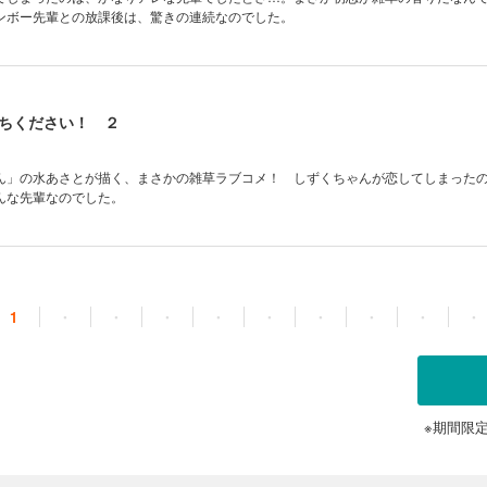
ンボー先輩との放課後は、驚きの連続なのでした。
ちください！ ２
ん」の水あさとが描く、まさかの雑草ラブコメ！ しずくちゃんが恋してしまった
んな先輩なのでした。
1
・
・
・
・
・
・
・
・
・
※期間限