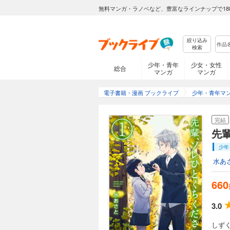
無料マンガ・ラノベなど、豊富なラインナップで18
絞り込み
検索
少年・青年
少女・女性
総合
マンガ
マンガ
電子書籍・漫画 ブックライブ
少年・青年マ
完結
先
少年
水あ
660
3.0
しず