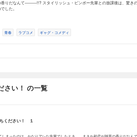
の香りだなんて―――!!? スタイリッシュ・ビンボー先輩との放課後は、驚き
のでした。
青春
ラブコメ
ギャグ・コメディ
ださい！ の一覧
ちください！ １
てしまったのは、かなりアレな先輩でしたとさ…。まさか初恋が雑草の香りだなんて―