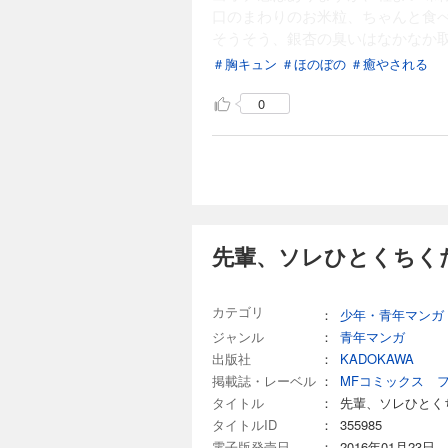
口のまわりのお米粒、ちゃんと食
そうそう、銀杏の臭いはなかなか
＃胸キュン
＃ほのぼの
＃癒やされる
0
先輩、ソレひとくちく
カテゴリ
：
少年・青年マンガ
ジャンル
：
青年マンガ
出版社
：
KADOKAWA
掲載誌・レーベル
：
MFコミックス 
タイトル
：
先輩、ソレひとく
タイトルID
：
355985
電子版発売日
：
2016年01月23日