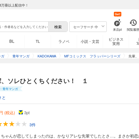
8万冊以上配信中！
Get!
セーフサーチ 中
来店pt
閲覧履
ビジネス
BL
TL
ラノベ
小説・文芸
実用
ンガ
青年マンガ
KADOKAWA
MFコミックス フラッパーシリーズ
先輩、
輩、ソレひとくちください！ １
・青年マンガ
さと
円 (税込)
3
pt
3件
くちゃんが恋してしまったのは、かなりアレな先輩でしたとさ…。まさか初恋