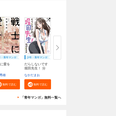
年・青年マンガ
少年・青年マンガ
に愛を
だらしないです
堀田先生！ 分
冊...
秀雄
なかだまお
無料で読む
無料で読む
「青年マンガ」無料一覧へ