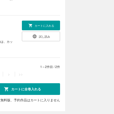
カートに入れる
試し読み
のは、カッ
1～2件目
/
2件
>
>>
カートに全巻入れる
定無料版、予約作品はカートに入りません