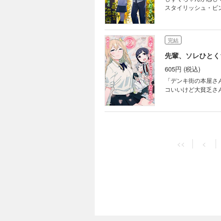
スタイリッシュ・ビ
完結
先輩、ソレひとく
605円 (税込)
「デンキ街の本屋さ
コいいけど大貧乏さ
<<
<