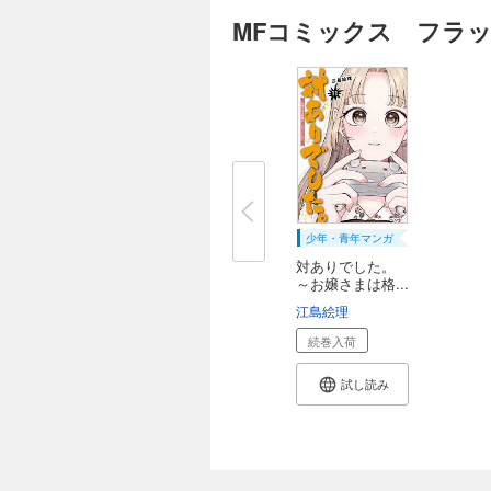
MFコミックス フラッ
少年・青年マンガ
対ありでした。
～お嬢さまは格...
江島絵理
続巻入荷
試し読み