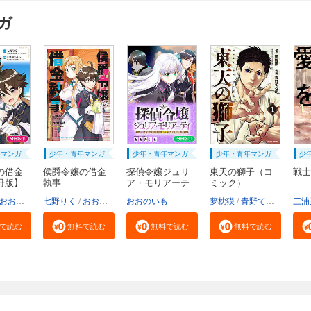
ガ
年マンガ
少年・青年マンガ
少年・青年マンガ
少年・青年マンガ
少
の借金
侯爵令嬢の借金
探偵令嬢ジュリ
東天の獅子（コ
戦士
冊版】
執事
ア・モリアーテ
ミック）
ィ...
おおのいも
七野りく
mmu
おおのいも
おおのいも
mmu
夢枕獏
青野てる坊
三浦
で読む
無料で読む
無料で読む
無料で読む