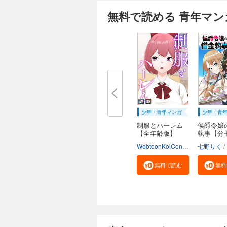
無料で読める 青年マン
少年・青年マンガ
少年・青
制服とハーレム
侯爵令嬢
【全年齢版】
執事【分
【タ...
WebtoonKoiContent
七野りく
無料で読む
無料