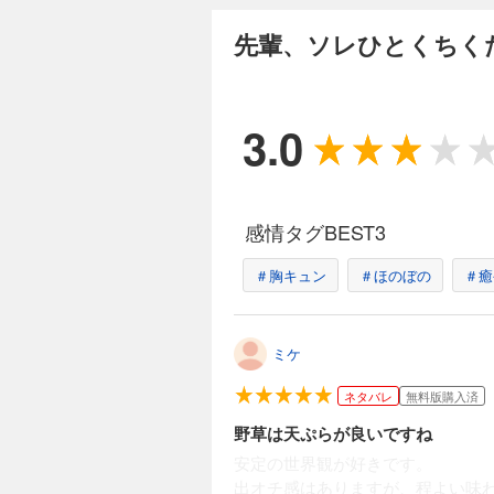
先輩、ソレひとくちく
3.0
感情タグBEST3
＃胸キュン
＃ほのぼの
＃癒
ミケ
ネタバレ
無料版購入済
野草は天ぷらが良いですね
安定の世界観が好きです。
出オチ感はありますが、程よい味