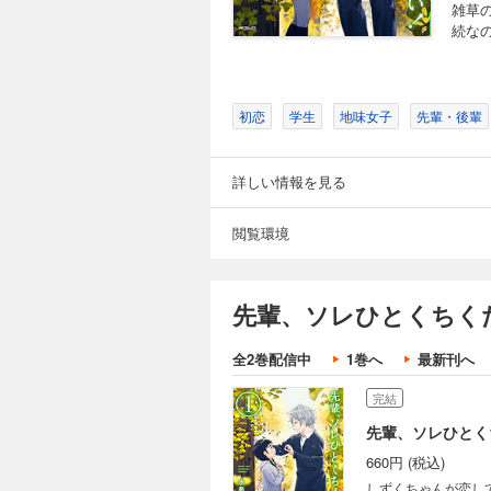
雑草
続な
初恋
学生
地味女子
先輩・後輩
詳しい情報を見る
閲覧環境
先輩、ソレひとくちく
全2巻配信中
1巻へ
最新刊へ
完結
先輩、ソレひとく
660円 (税込)
しずくちゃんが恋し