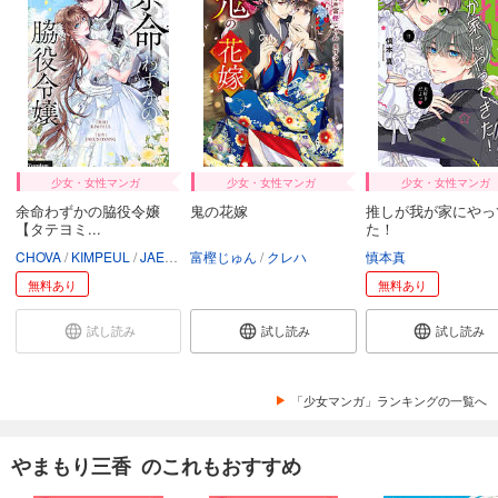
少女・女性マンガ
少女・女性マンガ
少女・女性マンガ
余命わずかの脇役令嬢
鬼の花嫁
推しが我が家にやっ
【タテヨミ...
た！
CHOVA
KIMPEUL
JAEUNHYANG
富樫じゅん
クレハ
慎本真
無料あり
無料あり
試し読み
試し読み
試し読み
「少女マンガ」ランキングの一覧へ
やまもり三香 のこれもおすすめ