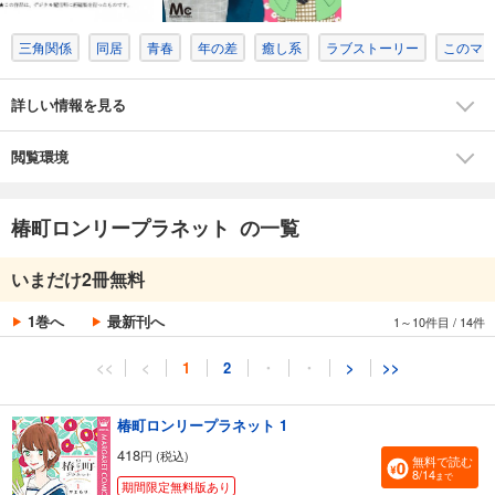
三角関係
同居
青春
年の差
癒し系
ラブストーリー
このマン
詳しい情報を見る
閲覧環境
椿町ロンリープラネット の一覧
いまだけ2冊無料
1巻へ
最新刊へ
1～10件目
/
14件
<<
<
1
2
・
・
>
>>
椿町ロンリープラネット 1
418
円 (税込)
無料で読む
8/14
まで
期間限定無料版あり