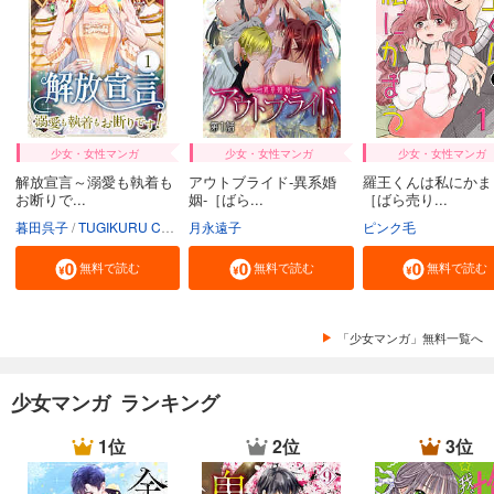
少女・女性マンガ
少女・女性マンガ
少女・女性マンガ
解放宣言～溺愛も執着も
アウトブライド-異系婚
羅王くんは私にかま
お断りで...
姻-［ばら...
［ばら売り...
暮田呉子
TUGIKURU COMICS
月永遠子
ピンク毛
無料で読む
無料で読む
無料で読む
「少女マンガ」無料一覧へ
少女マンガ ランキング
1位
2位
3位