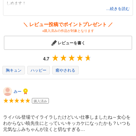
しめます！
501
...続きを読む
円 (税込)
カート
完結
＼ レビュー投稿でポイントプレゼント ／
試し読み
※購入済みの作品が対象となります
あらすじを表示する
レビューを書く
4.7
胸キュン
ハッピー
癒やされる
みー
購入済み
ライバル登場でイライラしたけどいい仕事しましたね～女心を
わからない暁先生にとっていいキッカケになったかも？いつも
元気なふみちゃんが泣くと切なすぎる…