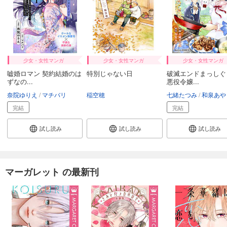
少女・女性マンガ
少女・女性マンガ
少女・女性マンガ
嘘婚ロマン 契約結婚のは
特別じゃない日
破滅エンドまっしぐ
ずなの...
悪役令嬢...
奈院ゆりえ
マチバリ
稲空穂
七緒たつみ
和泉あや
完結
完結
試し読み
試し読み
試し読み
マーガレット の最新刊