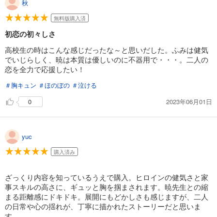
秋
無料版購入済
初恋の初々しさ
高校生の時はこんな感じだったな～と思いだした。ふみは健気
でいじらしく、暁は本質は優しいのに不器用で・・・。二人の
恋を全力で応援したい！
＃胸キュン
＃ほのぼの
＃泣ける
2023年06月01日
0
yuc
購入済み
ざっくり内容を知っているうえで購入。ヒロインの健気さと家
事スキルの高さに、ギュッと胸を掴まされます。暁先生との縮
まる距離感にドキドキ。展開にもどかしさも感じますが、二人
の日常や心の揺れが、丁寧に描かれたストーリーだと思いま
す。