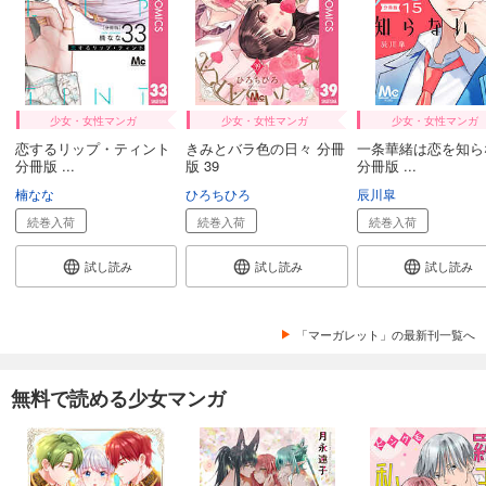
少女・女性マンガ
少女・女性マンガ
少女・女性マンガ
恋するリップ・ティント
きみとバラ色の日々 分冊
一条華緒は恋を知ら
分冊版 ...
版 39
分冊版 ...
楠なな
ひろちひろ
辰川皐
続巻入荷
続巻入荷
続巻入荷
試し読み
試し読み
試し読み
「マーガレット」の最新刊一覧へ
無料で読める少女マンガ