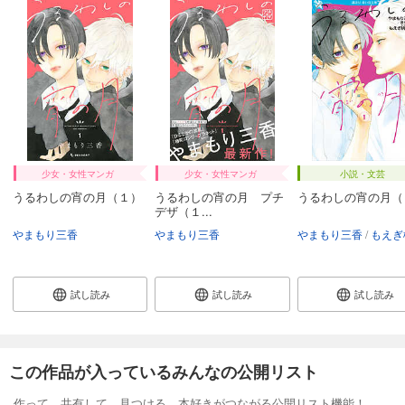
少女・女性マンガ
少女・女性マンガ
小説・文芸
うるわしの宵の月（１）
うるわしの宵の月 プチ
うるわしの宵の月（
デザ（１...
やまもり三香
やまもり三香
やまもり三香
もえぎ
試し読み
試し読み
試し読み
この作品が入っているみんなの公開リスト
作って、共有して、見つける。本好きがつながる公開リスト機能！