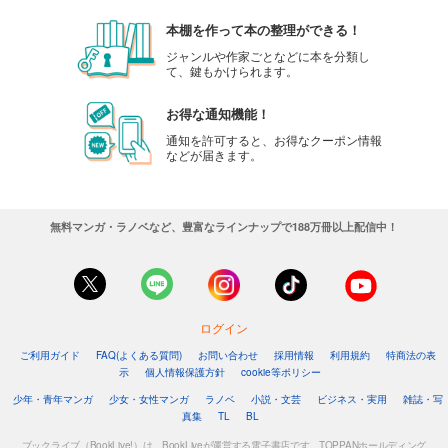
本棚を作って本の整理ができる！
ジャンルや作家ごとなどに本を分類し
て、鍵もかけられます。
お得な通知機能！
通知を許可すると、お得なクーポン情報
などが届きます。
無料マンガ・ラノベなど、豊富なラインナップで188万冊以上配信中！
ログイン
ご利用ガイド
FAQ(よくある質問)
お問い合わせ
採用情報
利用規約
特商法の表
示
個人情報保護方針
cookie等ポリシー
少年・青年マンガ
少女・女性マンガ
ラノベ
小説・文芸
ビジネス・実用
雑誌・写
真集
TL
BL
ブックライブ（BookLive!）は、BookLiveが運営する電子書店です。TOPPANホールディング