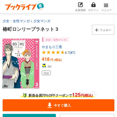
会員登録
ログイン
メニュー
少女・女性マンガ
少女マンガ
椿町ロンリープラネット 3
フォロー
少女・女性マンガ
やまもり三香
4.7
(87)
418
円 (税込)
2
pt
完結
125
新規会員70%OFFクーポンで
円(税込)
今すぐ購入