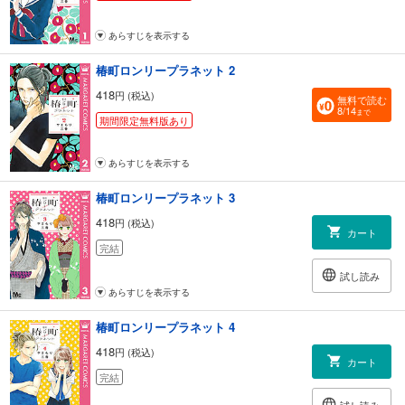
あらすじを表示する
椿町ロンリープラネット 2
418
円 (税込)
無料で読む
8/14
まで
期間限定無料版あり
あらすじを表示する
椿町ロンリープラネット 3
418
円 (税込)
カート
完結
試し読み
あらすじを表示する
椿町ロンリープラネット 4
418
円 (税込)
カート
完結