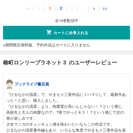
椿町ロンリープラネット 11
<<
<
1
2
・
・
>
>>
459
円 (税込)
カート
全14巻配信中
完結
試し読み
カートに全巻入れる
あらすじを表示する
※期間限定無料版、予約作品はカートに入りません
椿町ロンリープラネット 12
459
円 (税込)
カート
椿町ロンリープラネット 3 のユーザーレビュー
完結
試し読み
あらすじを表示する
ブックライブ書店員
椿町ロンリープラネット 13
『ひるなかの流星』で、やまもり三香作品にドハマりして、最新作あ
459
円 (税込)
った！と思い、購入しました。
カート
『ひるなかの流星』より、純愛度が高いんじゃない！？という感じ。
完結
高校生と大人の純愛なので、7巻でやっとキス！？という感じで次の
試し読み
巻が楽しみです。
あらすじを表示する
少女マンガのキュンキュン感を味わいたいならこの作品です。
ひるなかの流星番外編もあり、いろんな角度でやまもり三香作品を楽
椿町ロンリープラネット 14