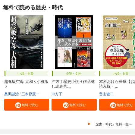
無料で読める歴史・時代
小説・文芸
小説・文芸
小説・文芸
超弩級空母 大和＜小説版
冲方丁歴史小説４作品試
本所おけら長屋【お
＞
し読み合...
読み版・...
奥田誠治
三木原慧一
冲方丁
畠山健二
無料で読む
無料で読む
無料で読む
「歴史・時代」無料一覧へ