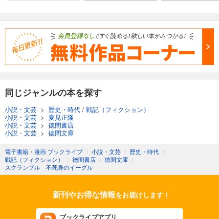
同じジャンルの本を探す
小説・文芸
>
歴史・時代
/
戦記（フィクション）
小説・文芸
>
夏見正隆
小説・文芸
>
徳間書店
小説・文芸
>
徳間文庫
電子書籍・漫画 ブックライブ
〉
小説・文芸
〉
歴史・時代
〉
戦記（フィクション）
〉
徳間書店
〉
徳間文庫
〉
スクランブル 不死身のイーグル
新刊やお得な情報
をお届けします！
ブックライブアプリ