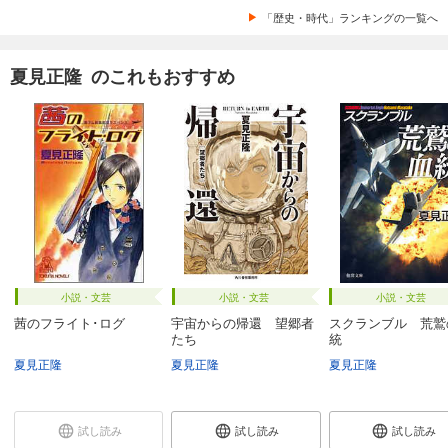
「歴史・時代」ランキングの一覧へ
夏見正隆 のこれもおすすめ
小説・文芸
小説・文芸
小説・文芸
茜のフライト･ログ
宇宙からの帰還 望郷者
スクランブル 荒鷲
たち
統
夏見正隆
夏見正隆
夏見正隆
試し読み
試し読み
試し読み