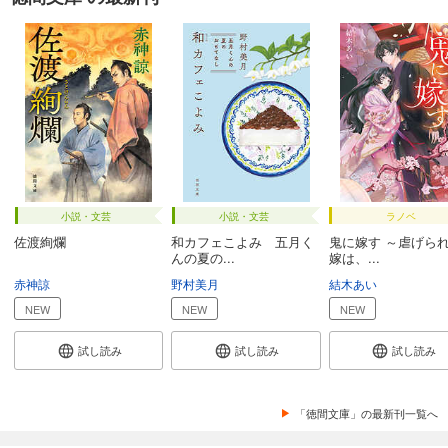
小説・文芸
小説・文芸
ラノベ
佐渡絢爛
和カフェこよみ 五月く
鬼に嫁す ～虐げら
んの夏の...
嫁は、...
赤神諒
野村美月
結木あい
NEW
NEW
NEW
試し読み
試し読み
試し読み
「徳間文庫」の最新刊一覧へ