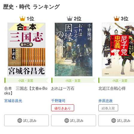
歴史・時代 ランキング
1位
2位
3位
小説・文芸
小説・文芸
小説・文芸
合本 三国志【文春e-Bo
おれは一万石
北近江合戦心得
oks】
宮城谷昌光
千野隆司
井原忠政
値引きあり
続巻入荷
試し読み
試し読み
試し読み