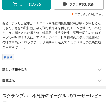
カートに入れる
ブラウザ試し読み
アプリ試し読みはこちら
突然、アメリカ空軍がＤＡＣＴ（異機種間模擬格闘戦訓練）を申し込ん
できた。さきの戦技競技会で飛行教導隊を倒したチームと戦いたいのだ
という。指名された風谷修、鏡黒羽、漆沢美砂生、菅野一朗らのＦ15イ
ーグルが対峙するのは、アメリカの至宝、世界最強のステルス戦闘機と
の呼び声高いＦ22ラプター。訓練を申し込んできたアメリカの思惑に航
空自衛隊は……。
自衛隊
詳しい情報を見る
閲覧環境
スクランブル 不死身のイーグル のユーザーレビュ
ー