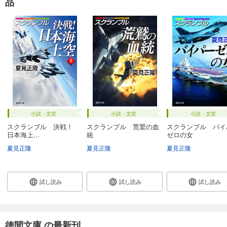
品
小説・文芸
小説・文芸
小説・文芸
スクランブル 決戦！
スクランブル 荒鷲の血
スクランブル バイ
日本海上...
統
ゼロの女
夏見正隆
夏見正隆
夏見正隆
試し読み
試し読み
試し読み
徳間文庫 の最新刊