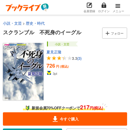
会員登録
ログイン
メニュー
小説・文芸
歴史・時代
スクランブル 不死身のイーグル
フォロー
小説・文芸
夏見正隆
3.3
(3)
726
円 (税込)
3
pt
217
新規会員70%OFFクーポンで
円(税込)
今すぐ購入