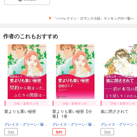
「ハーレクイン・ロマンス小説」ランキングの一覧へ
作者のこれもおすすめ
少女・女性マンガ
少女・女性マンガ
少女・女性マンガ
愛よりも重い秘密
愛よりも重い秘密【分
嵐に閉ざされて
冊】 1巻
グレイス・グリーン
篠崎佳久子
グレイス・グリーン
篠崎佳久子
グレイス・グリーン
完結
無料
完結