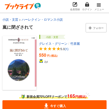
会員登録
ログイン
メニュー
小説・文芸
ハーレクイン・ロマンス小説
嵐に閉ざされて
フォロー
小説・文芸
グレイス・グリーン
/
竹原麗
5.0
(1)
550
円 (税込)
2
pt
165
新規会員70%OFFクーポンで
円(税込)
今すぐ購入