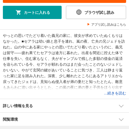
カートに入れる
ブラウザ試し読み
アプリ試し読みはこちら
やっとの思いでたどり着いた義兄の家に、彼女が求めていたぬくもりは
なかった。■セアラは幼い娘と息子を連れ、嵐の夜、亡夫の兄ジェドを訪
ねた。山の中にある家にやっとの思いでたどり着いたというのに、義兄
は留守――疲れ果てたセアラは途方に暮れた。出産を間近に控えた体で
仕事を失い、住む家もなく、夫がギャンブルで残した多額の借金の返済
を迫られている今、セアラが頼れるのはまだ会ったことのないジェドし
かいない。やがて玄関の鍵があいていることに気づき、三人は静まり返
った家に足を踏み入れた。深夜、少し離れたところにあるアトリエから
戻ってきたジェドは、見知らぬ侵入者が弟の妻だと知ったとたん、敵意
もあらわに追い出そうとした。この嵐の夜に弟の妻と子供をほうり出す
なんて……いったいなぜ？
...続きを読む
詳しい情報を見る
閲覧環境