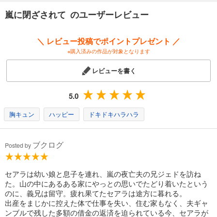
嵐に閉ざされて のユーザーレビュー
＼ レビュー投稿でポイントプレゼント ／
※購入済みの作品が対象となります
レビューを書く
5.0
胸キュン
ハッピー
ドキドキハラハラ
ブクログ
Posted by
セアラは幼い娘と息子を連れ、嵐の夜亡夫の兄ジェドを訪ね
た。山の中にあるある家にやっとの思いでたどり着いたという
のに、義兄は留守。疲れ果てたセアラは途方に暮れる。
出産をまじかに控えた体で仕事を失い、住む家もなく、夫ギャ
ンブルで残した多額の借金の返済を迫られている今、セアラが