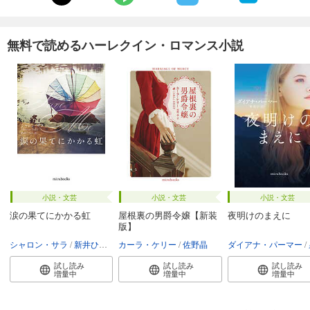
無料で読めるハーレクイン・ロマンス小説
小説・文芸
小説・文芸
小説・文芸
涙の果てにかかる虹
屋根裏の男爵令嬢【新装
夜明けのまえに
版】
シャロン・サラ
新井ひろみ
カーラ・ケリー
佐野晶
ダイアナ・パーマー
試し読み
試し読み
試し読み
増量中
増量中
増量中