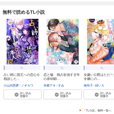
無料で読めるTL小説
TL
TL
TL
占い師に国王への恋心を
恋と嘘 独占欲強すぎ年
女嫌い公爵はただ一
相談した...
の差幼馴...
令嬢にの...
小山内慧夢
ノギカワ
本郷アキ
すみ
南玲子
緋いろ
試し読み
試し読み
試し読み
増量中
増量中
増量中
「TL小説」無料一覧へ