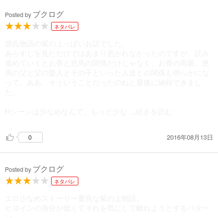
ブクログ
Posted by
ネタバレ
源氏物語の紫の上っぽいお話でした。
あらすじを見ただけではあまり惹かれなかったのですが、読み
進めていくとお香と悠馬の関係だけじゃなく、お香の両親、悠
馬の父と父の愛人とその子といった人達との関係も明らかにな
って、ああ、そういうことだったのねと最後に納得できまし
た。
Hシーンは少なめなんで、もっと少な
...続きを読む
2016年08月13日
0
ブクログ
Posted by
ネタバレ
エロ少なめストーリー重視な紫の上物語。
ヒロインの身分が低くてそれを気にして離れようとするパター
ン。