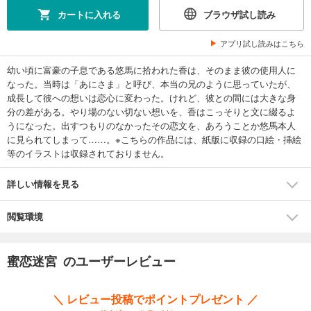
カートに入れる
ブラウザ試し読み
アプリ試し読みはこちら
幼い頃に富豪の子息である悠馬に拾われた香は、そのまま彼の使用人に
なった。当時は「あにさま」と呼び、本当の兄のように思っていたが、
成長して彼への想いは恋心に変わった。けれど、彼との間には大きな身
分の差がある。やり場のない切ない想いを、香はこっそりと文に綴るよ
うになった。出すつもりのなかったその恋文を、あろうことか悠馬本人
に見られてしまって……。※こちらの作品には、紙版に収録の口絵・挿絵
等のイラストは収録されておりません。
詳しい情報を見る
閲覧環境
蜜恋迷宮 のユーザーレビュー
＼ レビュー投稿でポイントプレゼント ／