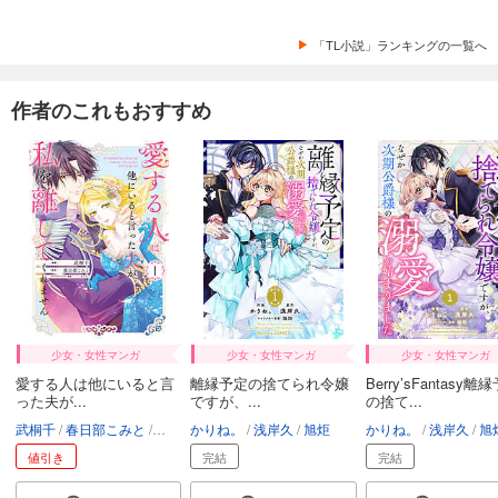
「TL小説」ランキングの一覧へ
作者のこれもおすすめ
少女・女性マンガ
少女・女性マンガ
少女・女性マンガ
愛する人は他にいると言
離縁予定の捨てられ令嬢
Berry’sFantasy離
った夫が...
ですが、...
の捨て...
武桐千
春日部こみと
炎かりよ
かりね。
浅岸久
旭炬
かりね。
浅岸久
旭
値引き
完結
完結