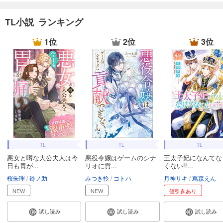
TL小説 ランキング
1位
2位
3位
TL
TL
TL
悪女と噂な大公夫人は今
悪役令嬢はゲームのシナ
王太子妃になんてな
日も胃が...
リオに貢...
くない!!...
桜朱理
鈴ノ助
みつき怜
コトハ
月神サキ
蔦森えん
NEW
NEW
値引きあり
試し読み
試し読み
試し読み