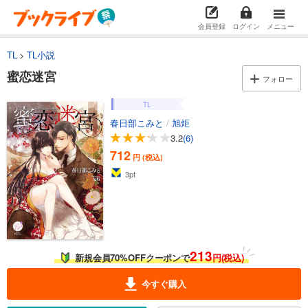
会員登録
ログイン
メニュー
TL
TL小説
蜜恋迷宮
フォロー
TL
春日部こみと
/
旭炬
3.2
(6)
712
円 (税込)
3
pt
213
新規会員70%OFFクーポンで
円(税込)
今すぐ購入