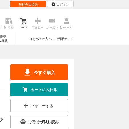
無料会員登録
ログイン
歴
My本棚
カート
フォロー
クーポン
Myページ
雑誌
はじめての方へ
ご利用ガイド
写真集
今すぐ購入
カートに入れる
フォローする
び
ブラウザ試し読み