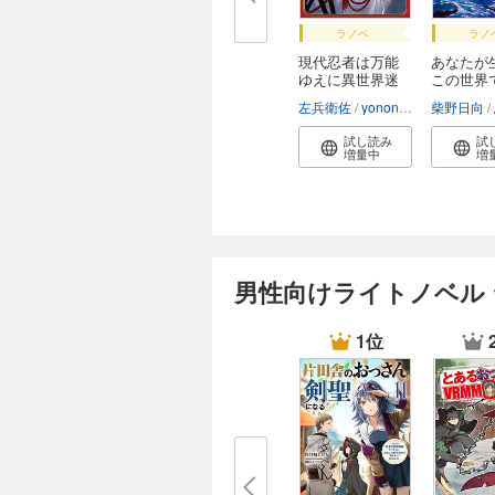
ラノベ
ラノ
現代忍者は万能
あなたが
ゆえに異世界迷
この世界
宮...
左兵衛佐
yononaka
柴野日向
試し読み
試
増量中
増
男性向けライトノベル
1位