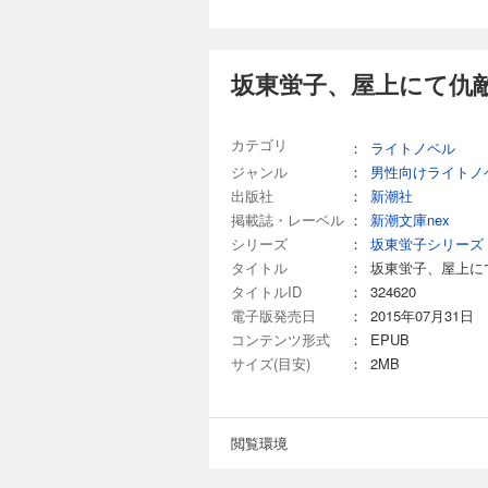
坂東蛍子、屋上にて仇敵
カテゴリ
：
ライトノベル
ジャンル
：
男性向けライトノ
出版社
：
新潮社
掲載誌・レーベル
：
新潮文庫nex
シリーズ
：
坂東蛍子シリーズ
タイトル
：
坂東蛍子、屋上に
タイトルID
：
324620
電子版発売日
：
2015年07月31日
コンテンツ形式
：
EPUB
サイズ(目安)
：
2MB
閲覧環境