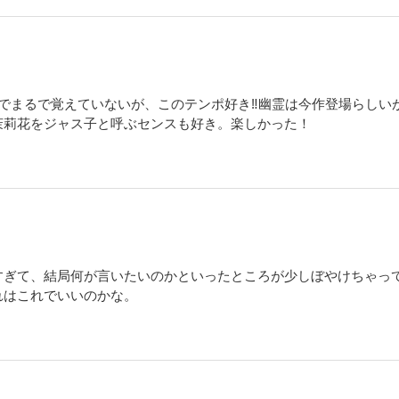
のでまるで覚えていないが、このテンポ好き‼幽霊は今作登場らしい
茉莉花をジャス子と呼ぶセンスも好き。楽しかった！
すぎて、結局何が言いたいのかといったところが少しぼやけちゃっ
れはこれでいいのかな。