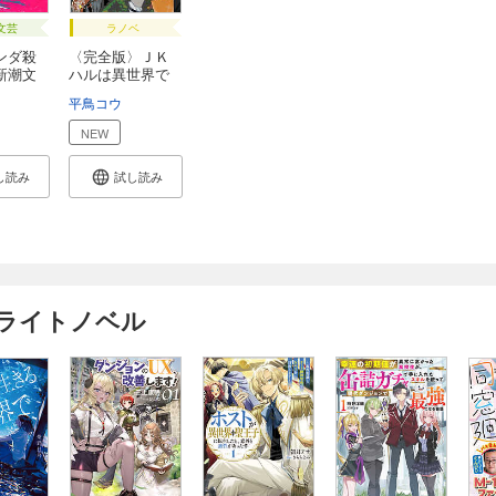
文芸
ラノベ
ンダ殺
〈完全版〉ＪＫ
新潮文
ハルは異世界で
娼...
名智
皮肉屋文庫
平鳥コウ
梨
NEW
し読み
試し読み
けライトノベル