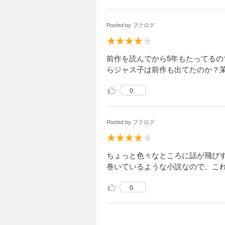
Posted by
ブクログ
前作を読んでから5年もたってる
らジャス子は前作も出てたのか？
0
Posted by
ブクログ
ちょっと色々なところに話が飛び
巻いているような小説なので、こ
0