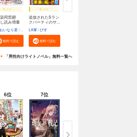
ラノベ
ラノベ
染同窓廻
追放されたSラン
し読み増量
クパーティのサ...
おいなり君
ただのゆきこ
LA軍
ぴず
無料で読む
無料で読む
「男性向けライトノベル」無料一覧へ
6位
7位