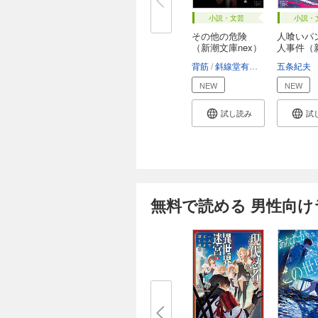
小説・文芸
小説・
その他の危険
人喰いパ
（新潮文庫nex）
人事件（
庫...
背筋
斜線堂有紀
上條一輝
五条紀夫
新
NEW
NEW
試し読み
試
無料で読める 男性向