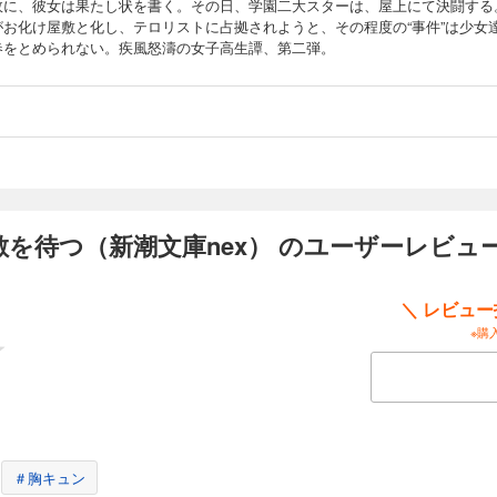
故に、彼女は果たし状を書く。その日、学園二大スターは、屋上にて決闘する
がお化け屋敷と化し、テロリストに占拠されようと、その程度の“事件”は少女
春をとめられない。疾風怒濤の女子高生譚、第二弾。
を待つ（新潮文庫nex） のユーザーレビュ
＼ レビュ
※購
＃胸キュン