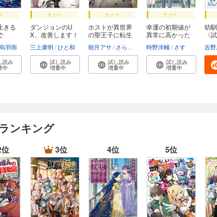
ベ
ラノベ
ラノベ
ラノベ
生きる
ダンジョンのU
ホストが異世界
幸運の初期値が
幼馴
で
X、改善します！
の聖王子に転生
異常に高かった
〈試
し...
高...
版〉
烏羽雨
三上康明
ひと和
朝月アサ
さらちよみ
時野洋輔
さす
吉野
し読み
試し読み
試し読み
試し読み
量中
増量中
増量中
増量中
 ランキング
2位
3位
4位
5位