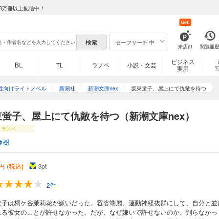
8万冊以上配信中！
Get!
セーフサーチ 中
来店pt
閲覧履
ビジネス
BL
TL
ラノベ
小説・文芸
実用
性向けライトノベル
新潮社
新潮文庫nex
坂東蛍子、屋上にて仇敵を待つ
東蛍子、屋上にて仇敵を待つ（新潮文庫nex）
ラノベ
亜樹
円 (税込)
3
pt
2件
蛍子は桐ケ谷茉莉花が嫌いだった。容姿端麗、運動神経抜群にして、自分と並
れる彼女のことが許せなかった。だが、なぜ嫌いで許せないのか、判らなかっ