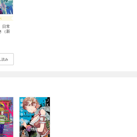
ベ
、日常
き（新
し読み