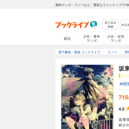
無料マンガ・ラノベなど、豊富なラインナップで18
絞り込み
検索
少年・青年
少女・女性
総合
マンガ
マンガ
電子書籍・漫画 ブックライブ
ラノベ
男
坂
神西
715
4.0
坂東
称さ