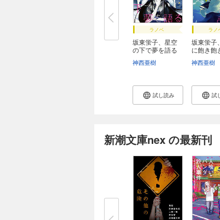
ラノベ
ラノ
坂東蛍子、星空
坂東蛍子
の下で夢を語る
に飽き飽
（...
潮...
神西亜樹
神西亜樹
試し読み
試
新潮文庫nex の最新刊